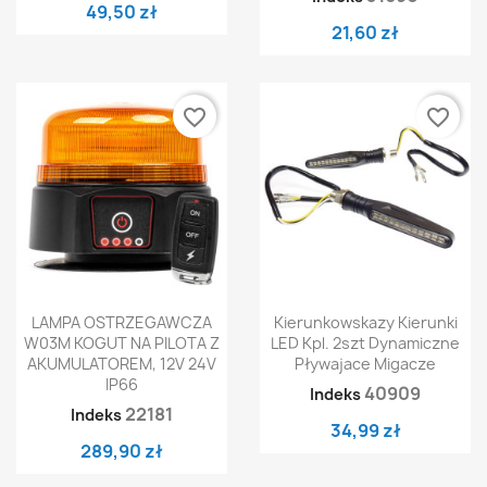
49,50 zł
21,60 zł
favorite_border
favorite_border
LAMPA OSTRZEGAWCZA
Kierunkowskazy Kierunki
W03M KOGUT NA PILOTA Z
LED Kpl. 2szt Dynamiczne
AKUMULATOREM, 12V 24V
Pływajace Migacze
IP66
40909
Indeks
22181
Indeks
34,99 zł
289,90 zł