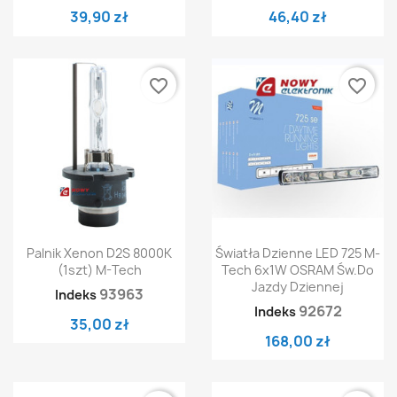
39,90 zł
46,40 zł
favorite_border
favorite_border
Palnik Xenon D2S 8000K
Światła Dzienne LED 725 M-
(1szt) M-Tech
Tech 6x1W OSRAM Św.do
Jazdy Dziennej
93963
Indeks
92672
Indeks
35,00 zł
168,00 zł