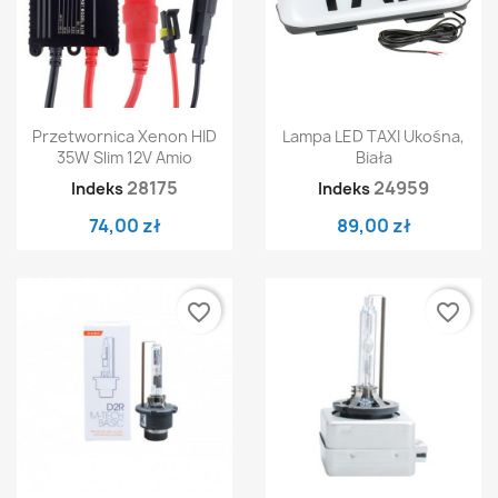
Przetwornica Xenon HID
Lampa LED TAXI Ukośna,
35W Slim 12V Amio
Biała
28175
24959
Indeks
Indeks
74,00 zł
89,00 zł
favorite_border
favorite_border