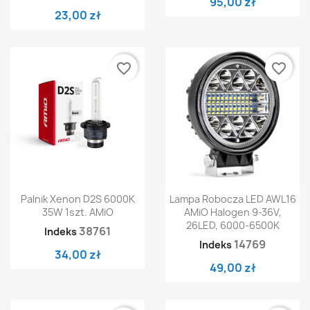
95,00 zł
23,00 zł
favorite_border
favorite_border
Palnik Xenon D2S 6000K
Lampa Robocza LED AWL16
35W 1szt. AMiO
AMiO Halogen 9-36V,
26LED, 6000-6500K
38761
Indeks
14769
Indeks
34,00 zł
49,00 zł