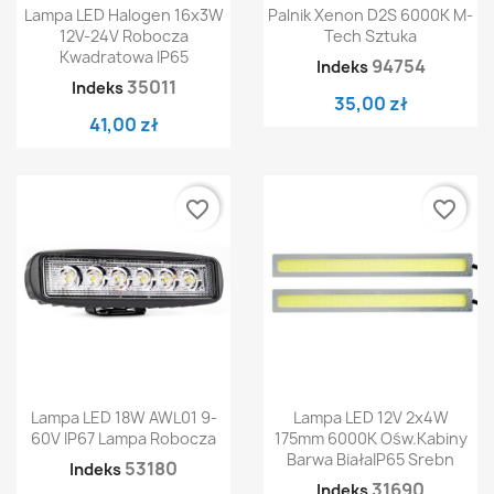
Lampa LED Halogen 16x3W
Palnik Xenon D2S 6000K M-
12V-24V Robocza
Tech Sztuka
Kwadratowa IP65
94754
Indeks
35011
Indeks
35,00 zł
41,00 zł
favorite_border
favorite_border
Lampa LED 18W AWL01 9-
Lampa LED 12V 2x4W
60V IP67 Lampa Robocza
175mm 6000K Ośw.kabiny
Barwa BiałaIP65 Srebn
53180
Indeks
31690
Indeks