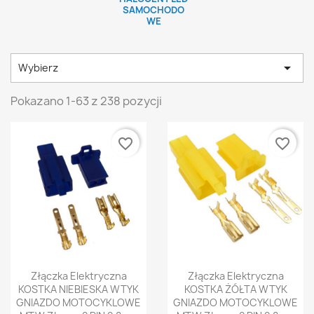
SAMOCHODO
WE

Wybierz
Pokazano 1-63 z 238 pozycji
favorite_border
favorite_border
Złączka Elektryczna
Złączka Elektryczna
KOSTKA NIEBIESKA WTYK
KOSTKA ŻÓŁTA WTYK
GNIAZDO MOTOCYKLOWE
GNIAZDO MOTOCYKLOWE