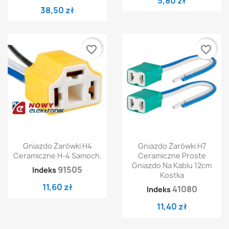
5,80 zł
38,50 zł
favorite_border
favorite_border
Gniazdo Żarówki H4
Gniazdo Żarówki H7
Ceramiczne H-4 Samoch.
Ceramiczne Proste
Gniazdo Na Kablu 12cm
91505
Indeks
Kostka
11,60 zł
41080
Indeks
11,40 zł