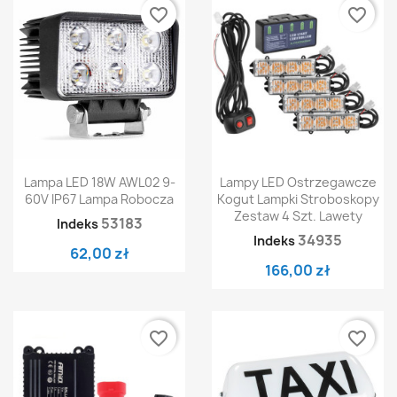
favorite_border
favorite_border
Lampa LED 18W AWL02 9-
Lampy LED Ostrzegawcze
60V IP67 Lampa Robocza
Kogut Lampki Stroboskopy
Zestaw 4 Szt. Lawety
53183
Indeks
34935
Indeks
62,00 zł
166,00 zł
favorite_border
favorite_border