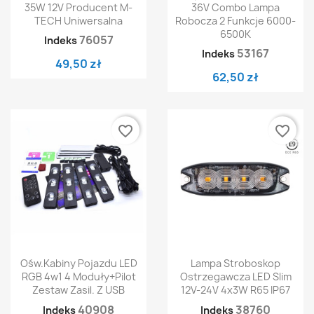
35W 12V Producent M-
36V Combo Lampa
TECH Uniwersalna
Robocza 2 Funkcje 6000-
6500K
76057
Indeks
53167
Indeks
49,50 zł
62,50 zł
favorite_border
favorite_border
Ośw.kabiny Pojazdu LED
Lampa Stroboskop
RGB 4w1 4 Moduły+pilot
Ostrzegawcza LED Slim
Zestaw Zasil. Z USB
12V-24V 4x3W R65 IP67
40908
38760
Indeks
Indeks