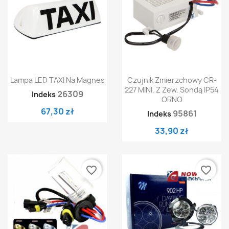
Lampa LED TAXI Na Magnes
Czujnik Zmierzchowy CR-
227 MINI. Z Zew. Sondą IP54
26309
Indeks
ORNO
67,30 zł
95861
Indeks
33,90 zł
favorite_border
favorite_border