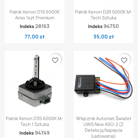
Palnik Xenon D1S 6000K
Palnik Xenon D2R 5000K M-
Amio 1szt Premium
Tech Sztuka
28163
94750
Indeks
Indeks
77,00 zł
35,00 zł
favorite_border
favorite_border
Palnik Xenon D3S 6000K M-
Włącznik Automat.świateł
Tech 1 Sztuka
UWS New ASO-2 (z
Detekcją Napięcia
94749
Indeks
Ładowania)