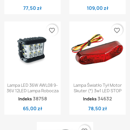
77,50 zł
109,00 zł
favorite_border
favorite_border
Lampa LED 36W AWL08 9-
Lampa Światło Tył Motor
36V 12LED Lampa Robocza
Skuter (*) 3w1 LED STOP
38758
34632
Indeks
Indeks
65,00 zł
78,50 zł