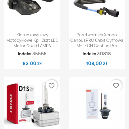
Kierunkowskazy
Przetwornica Xenon
Motocyklowe Kpl. 2szt LED
CanbusPRO 64bit Cyfrowa
Motor Quad LAMPA
M-TECH Canbus Pro
35565
30818
Indeks
Indeks
82,00 zł
108,00 zł
favorite_border
favorite_border