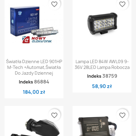
favorite_border
favorite_border
Światła Dzienne LED 901HP
Lampa LED 84W AWL09 9-
M-Tech +automat,światła
36V 28LED Lampa Robocza
Do Jazdy Dziennej
38759
Indeks
86884
Indeks
58,90 zł
184,00 zł
favorite_border
favorite_border