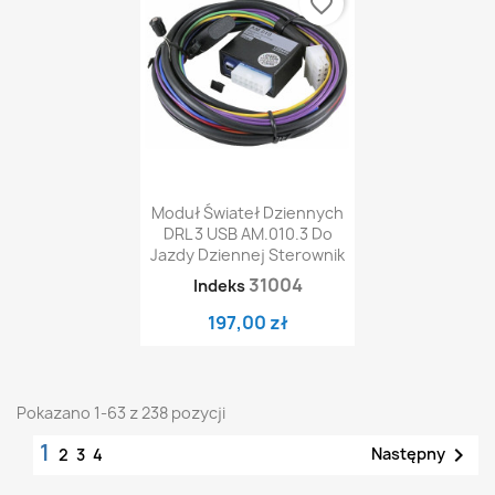
favorite_border
Moduł Świateł Dziennych
DRL 3 USB AM.010.3 Do
Jazdy Dziennej Sterownik
31004
Indeks
197,00 zł
Pokazano 1-63 z 238 pozycji
1

Następny
2
3
4