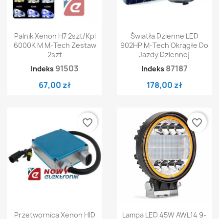
Palnik Xenon H7 2szt/kpl
Światła Dzienne LED
6000K M M-Tech Zestaw
902HP M-Tech Okrągłe Do
2szt
Jazdy Dziennej
91503
87187
Indeks
Indeks
67,00 zł
178,00 zł
favorite_border
favorite_border
Przetwornica Xenon HID
Lampa LED 45W AWL14 9-