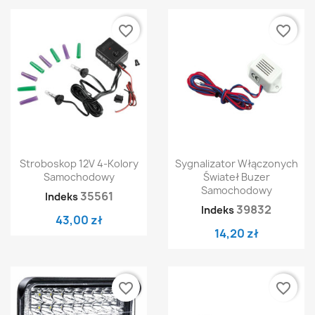
favorite_border
favorite_border
Stroboskop 12V 4-Kolory
Sygnalizator Włączonych
Samochodowy
Świateł Buzer
Samochodowy
35561
Indeks
39832
Indeks
43,00 zł
14,20 zł
favorite_border
favorite_border