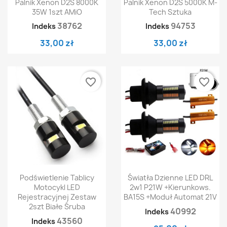
Palnik Xenon D2S 8000K
Palnik Xenon D2S 5000K M-
35W 1szt AMiO
Tech Sztuka
38762
94753
Indeks
Indeks
33,00 zł
33,00 zł
favorite_border
favorite_border
Podświetlenie Tablicy
Światła Dzienne LED DRL
Motocykl LED
2w1 P21W +kierunkows.
Rejestracyjnej Zestaw
BA15S +moduł Automat 21V
2szt Białe Śruba
40992
Indeks
43560
Indeks