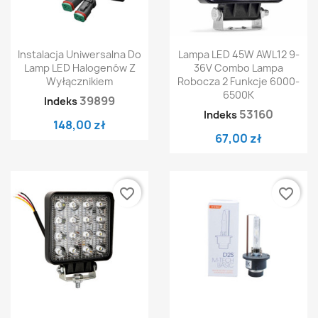
Instalacja Uniwersalna Do
Lampa LED 45W AWL12 9-
Lamp LED Halogenów Z
36V Combo Lampa
Wyłącznikiem
Robocza 2 Funkcje 6000-
6500K
39899
Indeks
53160
Indeks
148,00 zł
67,00 zł
favorite_border
favorite_border