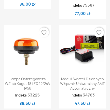
86,00 zł
75587
Indeks
77,00 zł
favorite_border
favorite_border
Lampa Ostrzegawcza
Moduł Świateł Dziennych
W21sb Kogut 18 LED 12/24V
Włącznik Uniwerslany AMT
IP56
Automatyczny
53225
34763
Indeks
Indeks
89,50 zł
47,50 zł