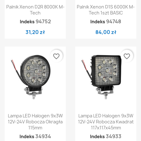
Palnik Xenon D2R 8000K M-
Palnik Xenon D1S 6000K M-
Tech
Tech 1szt BASIC
94752
94748
Indeks
Indeks
31,20 zł
84,00 zł
favorite_border
favorite_border
Lampa LED Halogen 9x3W
Lampa LED Halogen 9x3W
12V-24V Robocza Okragła
12V-24V Robocza Kwadrat
115mm
117x117x45mm
34934
34933
Indeks
Indeks