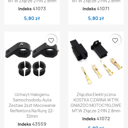
MTW Złącze 2 PIN 2.8mm
MTW Złącze 2 PIN 2.8mm
41073
41071
Indeks
Indeks
5,80 zł
5,80 zł
favorite_border
favorite_border
Uchwyt Halogenu
Złączka Elektryczna
Samochododu Auta
KOSTKA CZARNA WTYK
Zestaw 2szt Mocowanie
GNIAZDO MOTOCYKLOWE
Reflektora Na Rurę 22-
MTW Złącze 2 PIN 2.8mm
32mm
41072
Indeks
43559
Indeks