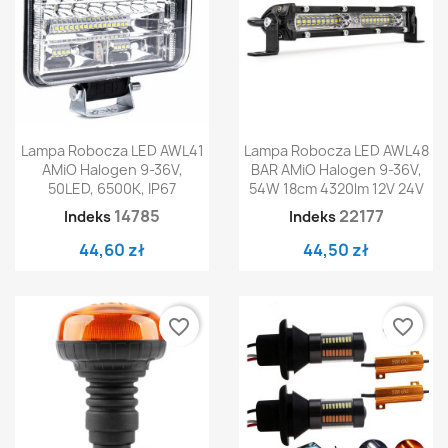
Lampa Robocza LED AWL41
Lampa Robocza LED AWL48
AMiO Halogen 9-36V,
BAR AMiO Halogen 9-36V,
50LED, 6500K, IP67
54W 18cm 4320lm 12V 24V
14785
22177
Indeks
Indeks
44,60 zł
44,50 zł
favorite_border
favorite_border