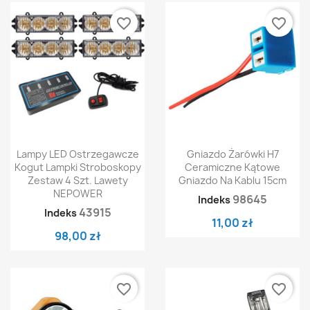
favorite_border
favorite_border
Lampy LED Ostrzegawcze
Gniazdo Żarówki H7
Kogut Lampki Stroboskopy
Ceramiczne Kątowe
Zestaw 4 Szt. Lawety
Gniazdo Na Kablu 15cm
NEPOWER
98645
Indeks
43915
Indeks
11,00 zł
98,00 zł
favorite_border
favorite_border