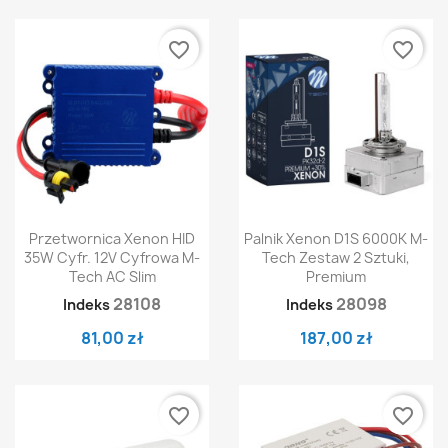
favorite_border
favorite_border
Przetwornica Xenon HID
Palnik Xenon D1S 6000K M-
35W Cyfr. 12V Cyfrowa M-
Tech Zestaw 2 Sztuki,
Tech AC Slim
Premium
28108
28098
Indeks
Indeks
81,00 zł
187,00 zł
favorite_border
favorite_border