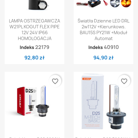
LAMPA OSTRZEGAWCZA
Światła Dzienne LED DRL
W21PL KOGUT FLEX PIPE
2w112V +kierunkows.
12V 24V IP66
BAU15S PY21W +moduł
HOMOLOGACJA
Automat
22179
40910
Indeks
Indeks
92,80 zł
94,90 zł
favorite_border
favorite_border