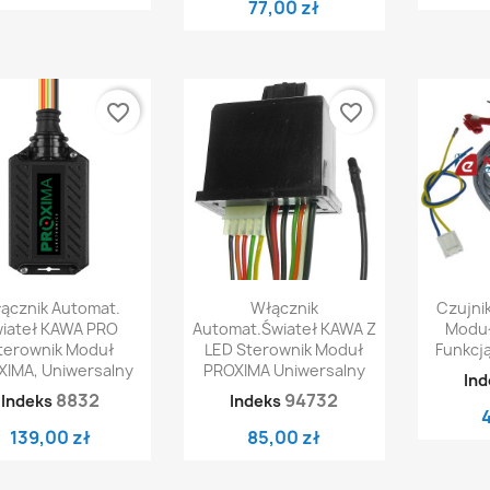
77,00 zł
favorite_border
favorite_border
Szybki podgląd
Szybki podgląd
Sz


ącznik Automat.
Włącznik
Czujni
iateł KAWA PRO
Automat.świateł KAWA Z
Moduł
terownik Moduł
LED Sterownik Moduł
Funkcj
XIMA, Uniwersalny
PROXIMA Uniwersalny
Ind
8832
94732
Indeks
Indeks
139,00 zł
85,00 zł