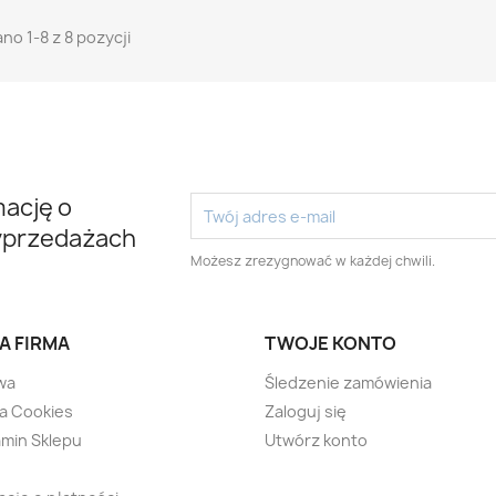
no 1-8 z 8 pozycji
mację o
yprzedażach
Możesz zrezygnować w każdej chwili.
A FIRMA
TWOJE KONTO
wa
Śledzenie zamówienia
ka Cookies
Zaloguj się
min Sklepu
Utwórz konto