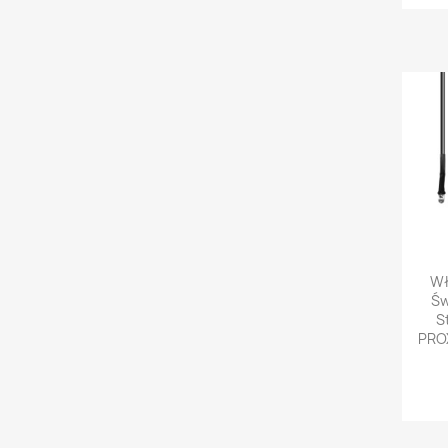

Wł
Św
S
PRO