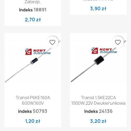
Zabezp.
3,90 zł
18891
Indeks
2,70 zł
favorite_border
favorite_border
Transil P6KE160A
Transil 1.5KE22CA
600W,160V
1500W,22V Dwukierunkowa
50793
24136
Indeks
Indeks
1,20 zł
3,20 zł