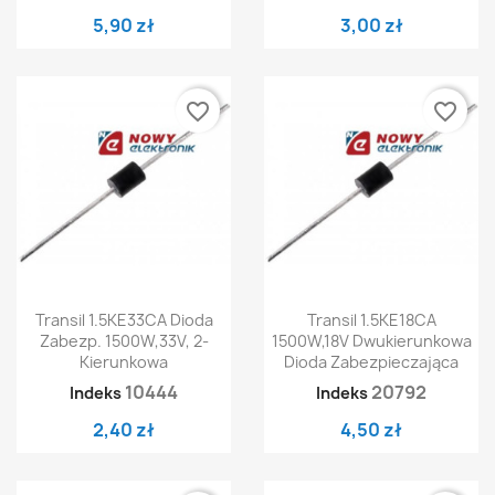
5,90 zł
3,00 zł
favorite_border
favorite_border
Transil 1.5KE33CA Dioda
Transil 1.5KE18CA
Zabezp. 1500W,33V, 2-
1500W,18V Dwukierunkowa
Kierunkowa
Dioda Zabezpieczająca
10444
20792
Indeks
Indeks
2,40 zł
4,50 zł