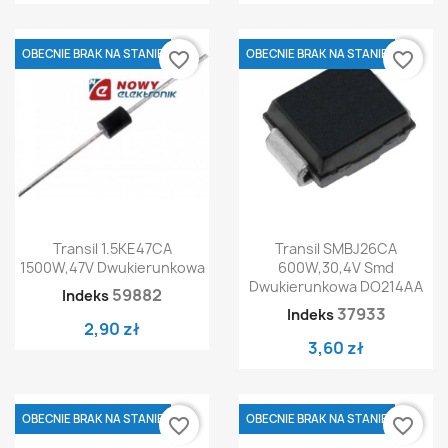
OBECNIE BRAK NA STANIE
OBECNIE BRAK NA STANIE
favorite_border
favorite_border
Transil 1.5KE47CA
Transil SMBJ26CA
1500W,47V Dwukierunkowa
600W,30,4V Smd
Dwukierunkowa DO214AA
59882
Indeks
37933
Indeks
2,90 zł
3,60 zł
OBECNIE BRAK NA STANIE
OBECNIE BRAK NA STANIE
favorite_border
favorite_border