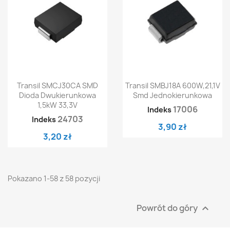
Transil SMCJ30CA SMD
Transil SMBJ18A 600W,21,1V
Dioda Dwukierunkowa
Smd Jednokierunkowa
1,5kW 33,3V
17006
Indeks
24703
Indeks
3,90 zł
3,20 zł
Pokazano 1-58 z 58 pozycji
Powrót do góry
