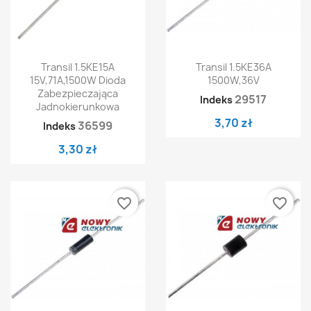
Transil 1.5KE15A
Transil 1.5KE36A
15V,71A,1500W Dioda
1500W,36V
Zabezpieczająca
29517
Indeks
Jadnokierunkowa
3,70 zł
36599
Indeks
3,30 zł
favorite_border
favorite_border