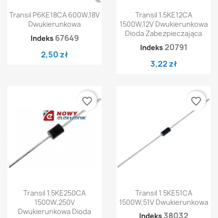
Transil P6KE18CA 600W,18V
Transil 1.5KE12CA
Dwukierunkowa
1500W,12V Dwukierunkowa
Dioda Zabezpieczająca
67649
Indeks
20791
Indeks
2,50 zł
3,22 zł
favorite_border
favorite_border
Transil 1.5KE250CA
Transil 1.5KE51CA
1500W,250V
1500W,51V Dwukierunkowa
Dwukierunkowa Dioda
38032
Indeks