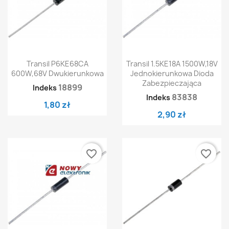
Transil P6KE68CA
Transil 1.5KE18A 1500W,18V
600W,68V Dwukierunkowa
Jednokierunkowa Dioda
Zabezpieczająca
18899
Indeks
83838
Indeks
1,80 zł
2,90 zł
favorite_border
favorite_border