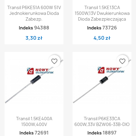
Transil P6KE51A 600W 51V
Transil 1.5KE13CA
Jednokierunkowa Dioda
1500W,13V Dwukierunkowa
Zabezp.
Dioda Zabezpieczająca
94388
73726
Indeks
Indeks
3,30 zł
4,50 zł
favorite_border
favorite_border
Transil 1.5KE400A
Transil P6KE33CA
1500W,400V
600W,33V BZW06-33B-DIO
72691
18897
Indeks
Indeks