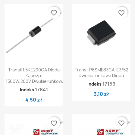
favorite_border
favorite_border
Transil 1.5KE200CA Dioda
Transil P6SMB33CA-E3/52
Zabezp.
Dwukierunkowa Dioda
1500W,200V,Dwukierunkowa
17159
Indeks
17841
Indeks
3,10 zł
4,50 zł
favorite_border
favorite_border