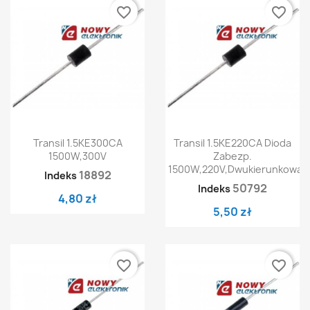
favorite_border
favorite_border
Transil 1.5KE300CA
Transil 1.5KE220CA Dioda
1500W,300V
Zabezp.
1500W,220V,Dwukierunkowa
18892
Indeks
50792
Indeks
4,80 zł
5,50 zł
favorite_border
favorite_border