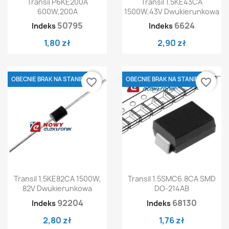
Transil P6KE200A
Transil 1.5KE43CA
600W,200A
1500W,43V Dwukierunkowa
50795
6624
Indeks
Indeks
1,80 zł
2,90 zł
OBECNIE BRAK NA STANIE
OBECNIE BRAK NA STANIE
favorite_border
favorite_border
Transil 1.5KE82CA 1500W,
Transil 1.5SMC6.8CA SMD
82V Dwukierunkowa
DO-214AB
92204
68130
Indeks
Indeks
2,80 zł
1,76 zł