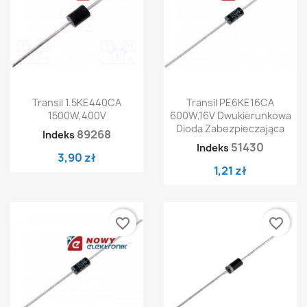
Transil 1.5KE440CA
Transil PE6KE16CA
1500W,400V
600W,16V Dwukierunkowa
Dioda Zabezpieczająca
89268
Indeks
51430
Indeks
3,90 zł
1,21 zł
favorite_border
favorite_border