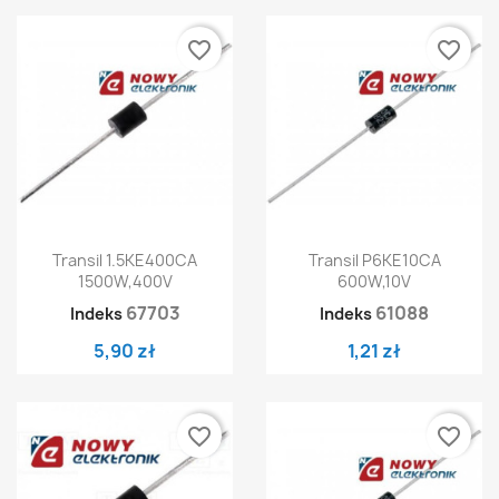
favorite_border
favorite_border
Transil 1.5KE400CA
Transil P6KE10CA
1500W,400V
600W,10V
67703
61088
Indeks
Indeks
5,90 zł
1,21 zł
favorite_border
favorite_border