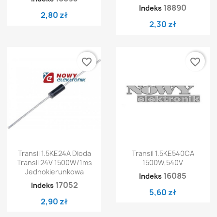
18890
Indeks
2,80 zł
2,30 zł
favorite_border
favorite_border
Transil 1.5KE24A Dioda
Transil 1.5KE540CA
Transil 24V 1500W/1ms
1500W,540V
Jednokierunkowa
16085
Indeks
17052
Indeks
5,60 zł
2,90 zł