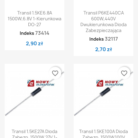
Transil 1.5KE6.8A
Transil P6KE440CA
1500W,6.8V 1-Kierunkowa
600W,440V
DO-27
Dwukierunkowa Dioda
Zabezpieczająca
73414
Indeks
32117
Indeks
2,90 zł
2,70 zł
favorite_border
favorite_border
Transil 1.5KE27A Dioda
Transil 1.5KE100A Dioda
Zabezp. 1500W,27V 1-
Zabezp. 1500W,100V