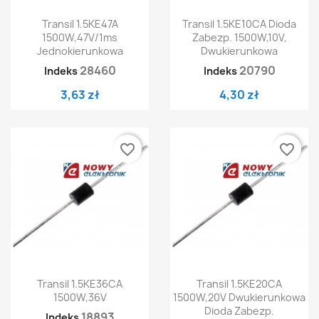
Transil 1.5KE47A
Transil 1.5KE10CA Dioda
1500W,47V/1ms
Zabezp. 1500W,10V,
Jednokierunkowa
Dwukierunkowa
28460
20790
Indeks
Indeks
3,63 zł
4,30 zł
favorite_border
favorite_border
Transil 1.5KE36CA
Transil 1.5KE20CA
1500W,36V
1500W,20V Dwukierunkowa
Dioda Zabezp.
18893
Indeks