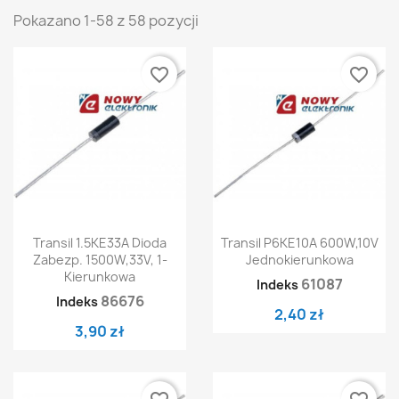
Pokazano 1-58 z 58 pozycji
favorite_border
favorite_border
Transil 1.5KE33A Dioda
Transil P6KE10A 600W,10V
Zabezp. 1500W,33V, 1-
Jednokierunkowa
Kierunkowa
61087
Indeks
86676
Indeks
2,40 zł
3,90 zł