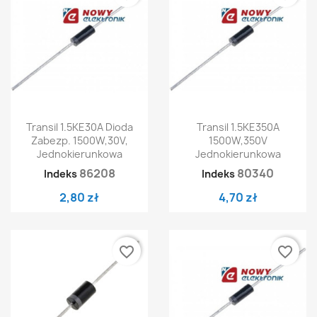
Transil 1.5KE30A Dioda
Transil 1.5KE350A
Zabezp. 1500W,30V,
1500W,350V
Jednokierunkowa
Jednokierunkowa
86208
80340
Indeks
Indeks
2,80 zł
4,70 zł
favorite_border
favorite_border