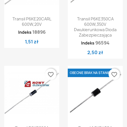
Transil P6KE20CARL
Transil P6KE350CA
600W,20V
600W,350V
Dwukierunkowa Dioda
18896
Indeks
Zabezpieczająca
1,51 zł
96594
Indeks
2,50 zł
OBECNIE BRAK NA STANIE
favorite_border
favorite_border