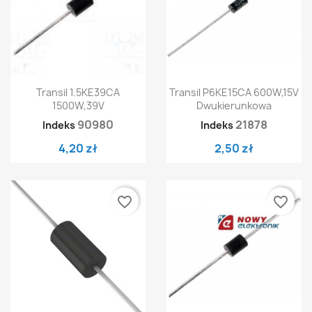
Transil 1.5KE39CA
Transil P6KE15CA 600W,15V
1500W,39V
Dwukierunkowa
90980
21878
Indeks
Indeks
4,20 zł
2,50 zł
favorite_border
favorite_border