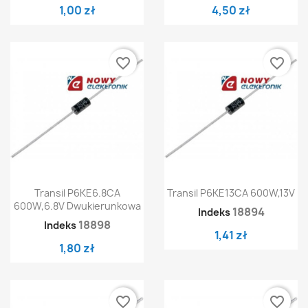
1,00 zł
4,50 zł
favorite_border
favorite_border
Transil P6KE6.8CA
Transil P6KE13CA 600W,13V
600W,6.8V Dwukierunkowa
18894
Indeks
18898
Indeks
1,41 zł
1,80 zł
favorite_border
favorite_border