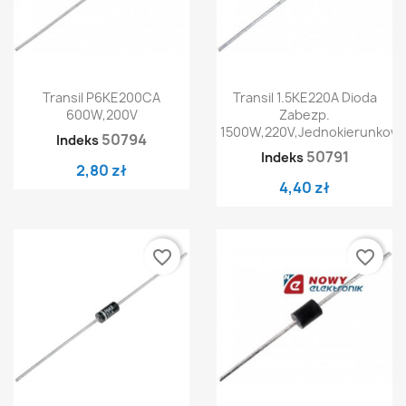
Transil P6KE200CA
Transil 1.5KE220A Dioda
600W,200V
Zabezp.
1500W,220V,jednokierunkow
50794
Indeks
50791
Indeks
2,80 zł
4,40 zł
favorite_border
favorite_border