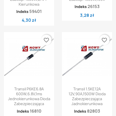
Kierunkowa
26153
Indeks
59401
Indeks
3,28 zł
4,30 zł
favorite_border
favorite_border
Transil P6KE6.8A
Transil 1.5KE12A
600W,6.8V,1ms
12V,90A,1500W Dioda
Jednokierunkowa Dioda
Zabezpieczająca
Zabezpieczająca
Jadnokierunkowa
16810
82803
Indeks
Indeks