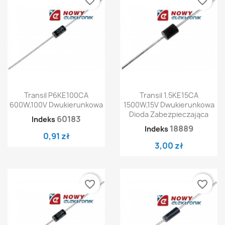
favorite_border
favorite_border
Transil P6KE100CA
Transil 1.5KE15CA
600W,100V Dwukierunkowa
1500W,15V Dwukierunkowa
Dioda Zabezpieczająca
60183
Indeks
18889
Indeks
0,91 zł
3,00 zł
favorite_border
favorite_border