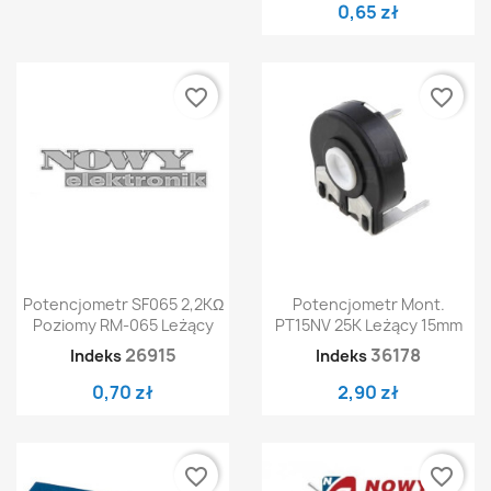
0,65 zł
favorite_border
favorite_border
Potencjometr SF065 2,2KΩ
Potencjometr Mont.
Poziomy RM-065 Leżący
PT15NV 25K Leżący 15mm
26915
36178
Indeks
Indeks
0,70 zł
2,90 zł
favorite_border
favorite_border