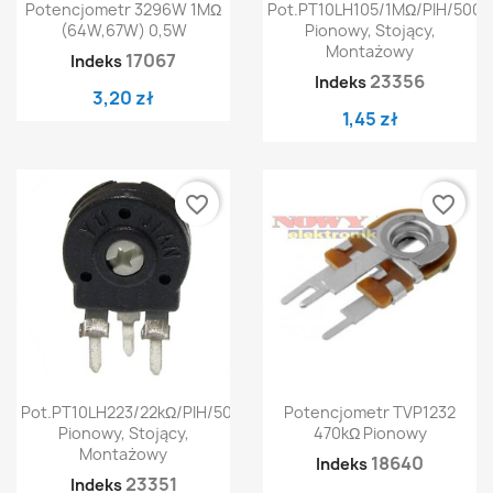
Potencjometr 3296W 1MΩ
Pot.PT10LH105/1MΩ/PIH/500
(64W,67W) 0,5W
Pionowy, Stojący,
Montażowy
17067
Indeks
23356
Indeks
3,20 zł
1,45 zł
favorite_border
favorite_border
Pot.PT10LH223/22kΩ/PIH/500
Potencjometr TVP1232
Pionowy, Stojący,
470kΩ Pionowy
Montażowy
18640
Indeks
23351
Indeks