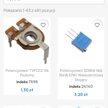
Pokazano 1-63 z 481 pozycji
favorite_border
favorite_border
Potencjometr TVP1212 10k
Potencjometr 3296W 5kΩ
Poziomy
(64W,67W) Wieloobrotowy
Stojący
7696
Indeks
24140
Indeks
1,30 zł
3,20 zł