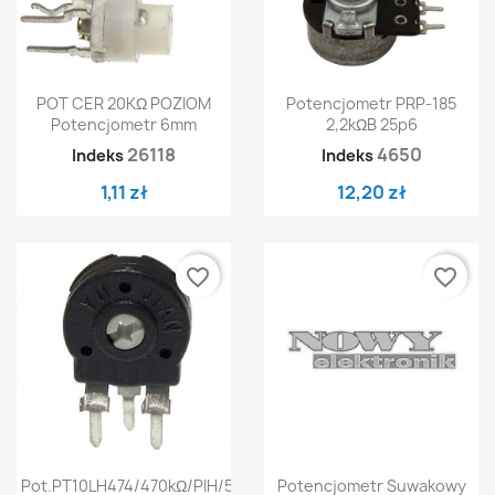
POT CER 20KΩ POZIOM
Potencjometr PRP-185
Potencjometr 6mm
2,2kΩB 25p6
26118
4650
Indeks
Indeks
1,11 zł
12,20 zł
favorite_border
favorite_border
Pot.PT10LH474/470kΩ/PIH/500
Potencjometr Suwakowy