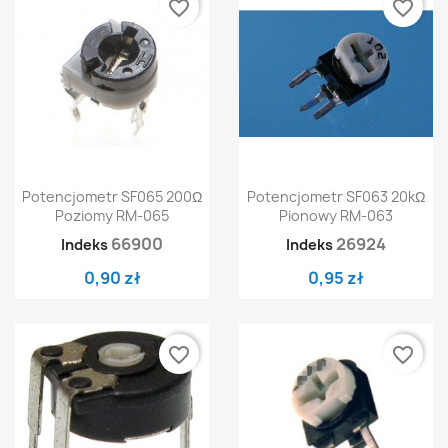
favorite_border
favorite_border
Potencjometr SF065 200Ω
Potencjometr SF063 20kΩ
Poziomy RM-065
Pionowy RM-063
66900
26924
Indeks
Indeks
0,90 zł
0,95 zł
favorite_border
favorite_border