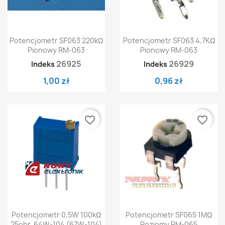
Potencjometr SF063 220kΩ
Potencjometr SF063 4,7KΩ
Pionowy RM-063
Pionowy RM-063
26925
26929
Indeks
Indeks
1,00 zł
0,96 zł
favorite_border
favorite_border
Potencjometr 0,5W 100kΩ
Potencjometr SF065 1MΩ
25obr. 64W-104 (67W-104)
Poziomy RM-065