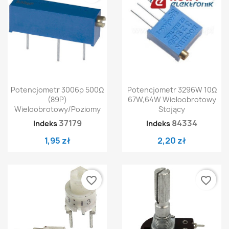
Potencjometr 3006p 500Ω
Potencjometr 3296W 10Ω
(89P)
67W,64W Wieloobrotowy
Wieloobrotowy/poziomy
Stojący
37179
84334
Indeks
Indeks
1,95 zł
2,20 zł
favorite_border
favorite_border