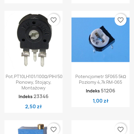
favorite_border
favorite_border
Pot.PT10LH101/100Ω/PIH/500
Potencjometr SF065 5kΩ
Pionowy, Stojący,
Poziomy 4,7k RM-065
Montażowy
51206
Indeks
23346
Indeks
1,00 zł
2,50 zł
favorite_border
favorite_border