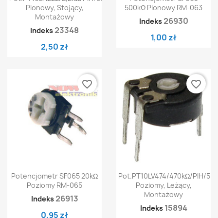
Pionowy, Stojący,
500kΩ Pionowy RM-063
Montażowy
26930
Indeks
23348
Indeks
1,00 zł
2,50 zł
favorite_border
favorite_border
Potencjometr SF065 20kΩ
Pot.PT10LV474/470kΩ/PIH/50
Poziomy RM-065
Poziomy, Leżący,
Montażowy
26913
Indeks
15894
Indeks
0,95 zł