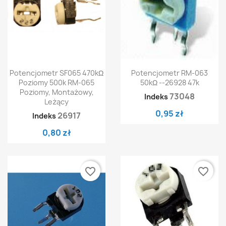
Potencjometr SF065 470kΩ
Potencjometr RM-063
Poziomy 500k RM-065
50kΩ --26928 47k
Poziomy, Montażowy,
73048
Indeks
Leżący
0,95 zł
26917
Indeks
0,80 zł
favorite_border
favorite_border