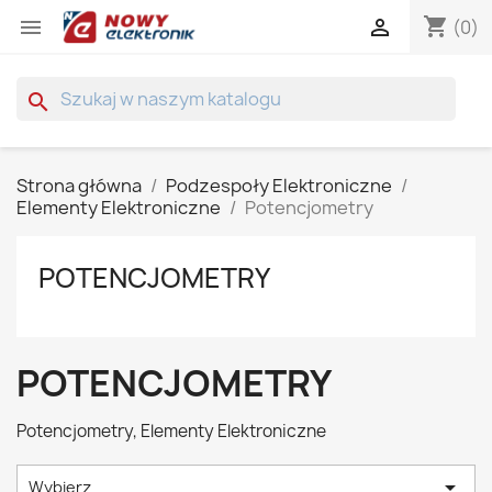
shopping_cart


(0)
search
Strona główna
Podzespoły Elektroniczne
Elementy Elektroniczne
Potencjometry
POTENCJOMETRY
POTENCJOMETRY
Potencjometry, Elementy Elektroniczne

Wybierz