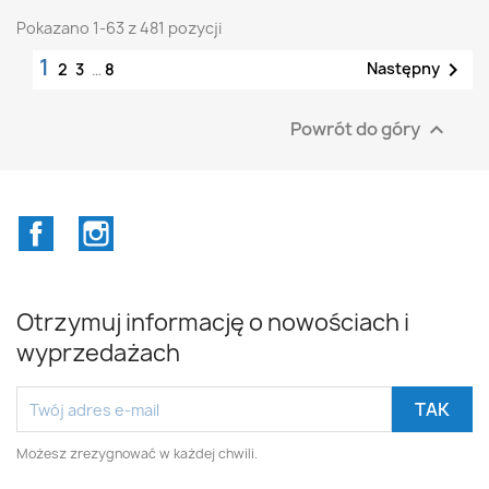
Pokazano 1-63 z 481 pozycji
1

Następny
2
3
…
8
Powrót do góry

Facebook
Instagram
Otrzymuj informację o nowościach i
wyprzedażach
Możesz zrezygnować w każdej chwili.