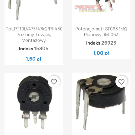
Pot.PT10LV473/47kΩ/PIH/500
Potencjometr SF063 1MΩ
Poziomy, Leżący,
Pionowy RM-063
Montażowy
26923
Indeks
15805
Indeks
1,00 zł
1,60 zł
favorite_border
favorite_border