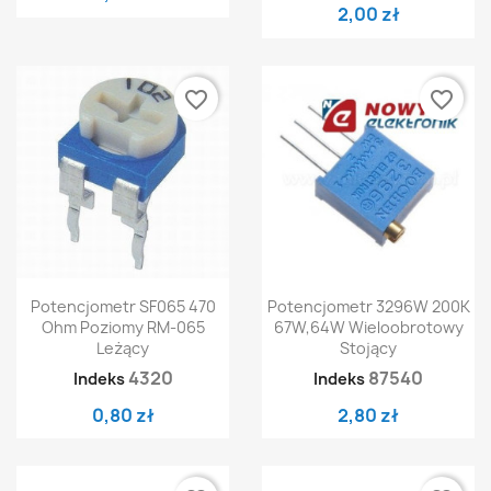
2,00 zł
favorite_border
favorite_border
Potencjometr SF065 470
Potencjometr 3296W 200K
Ohm Poziomy RM-065
67W,64W Wieloobrotowy
Leżący
Stojący
4320
87540
Indeks
Indeks
0,80 zł
2,80 zł