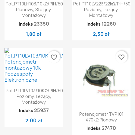
Pot.PT10LH103/10kΩ/PIH/500
Pot.PT10LV223/22kΩ/PIH/500
Pionowy, Stojący,
Poziomy, Leżący,
Montażowy
Montażowy
23350
12260
Indeks
Indeks
1,80 zł
2,30 zł
favorite_border
favorite_border
Pot.PT10LV103/10KΩ/PIH/500
Poziomy, Leżący,
Montażowy
25937
Indeks
Potencjometr TVP101
470kΩ Pionowy
2,00 zł
27470
Indeks