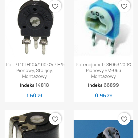
favorite_border
favorite_border
Pot.PT10LH104/100kΩ/PIH/500
Potencjometr SF063 200Ω
Pionowy, Stojący,
Pionowy RM-063
Montażowy
Montażowy
14818
66899
Indeks
Indeks
1,60 zł
0,96 zł
favorite_border
favorite_border