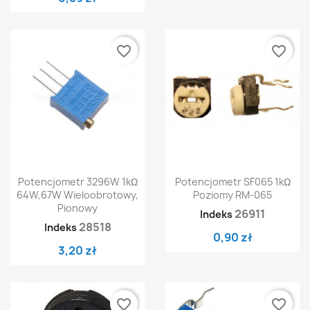
favorite_border
favorite_border
Potencjometr 3296W 1kΩ
Potencjometr SF065 1kΩ
64W,67W Wieloobrotowy,
Poziomy RM-065
Pionowy
26911
Indeks
28518
Indeks
0,90 zł
3,20 zł
favorite_border
favorite_border