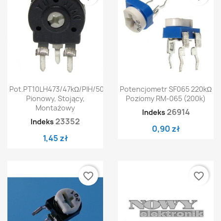
Pot.PT10LH473/47kΩ/PIH/500
Potencjometr SF065 220kΩ
Pionowy, Stojący,
Poziomy RM-065 (200k)
Montażowy
26914
Indeks
23352
Indeks
0,90 zł
1,45 zł
favorite_border
favorite_border