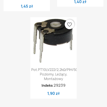
1,40 zł
1,45 zł
favorite_border
Pot.PT10LV222/2,2kΩ/PIH/500
Poziomy, Leżący,
Montażowy
29239
Indeks
1,90 zł