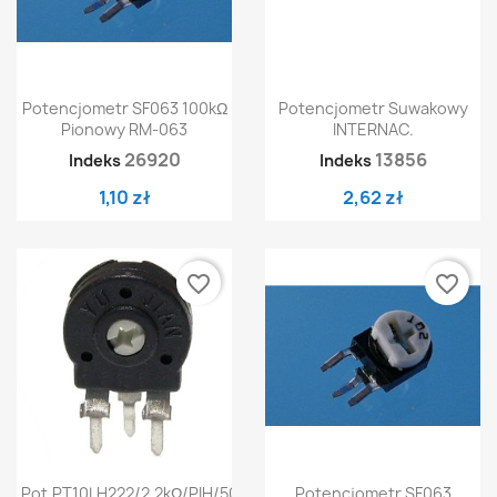
Potencjometr SF063 100kΩ
Potencjometr Suwakowy
Pionowy RM-063
INTERNAC.
26920
13856
Indeks
Indeks
1,10 zł
2,62 zł
favorite_border
favorite_border
Pot.PT10LH222/2,2kΩ/PIH/500
Potencjometr SF063