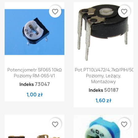
favorite_border
favorite_border
Potencjometr SF065 10kΩ
Pot.PT10LV472/4,7kΩ/PIH/500
Poziomy RM-065-V1
Poziomy, Leżący,
Montażowy
73047
Indeks
50187
Indeks
1,00 zł
1,60 zł
favorite_border
favorite_border