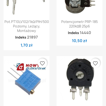
Pot.PT10LV102/1kΩ/PIH/500
Potencjometr PRP-185
Poziomy, Leżący,
220kΩB 25p6
Montażowy
14440
Indeks
21897
Indeks
10,50 zł
1,70 zł
favorite_border
favorite_border