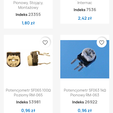
Pionowy, Stojący,
Internac
Montażowy
7536
Indeks
23355
Indeks
2,42 zł
1,80 zł
favorite_border
favorite_border
Potencjometr SF065 100Ω
Potencjometr SF063 1kΩ
Poziomy RM-065
Pionowy RM-063
53981
26922
Indeks
Indeks
0,96 zł
0,96 zł