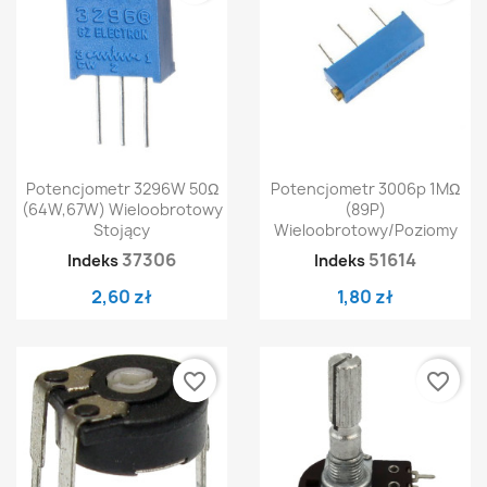
Potencjometr 3296W 50Ω
Potencjometr 3006p 1MΩ
(64W,67W) Wieloobrotowy
(89P)
Stojący
Wieloobrotowy/poziomy
37306
51614
Indeks
Indeks
2,60 zł
1,80 zł
favorite_border
favorite_border