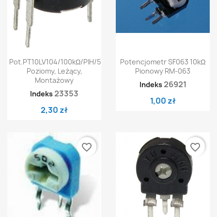
Pot.PT10LV104/100kΩ/PIH/500
Potencjometr SF063 10kΩ
Poziomy, Leżący,
Pionowy RM-063
Montażowy
26921
Indeks
23353
Indeks
1,00 zł
2,30 zł
favorite_border
favorite_border