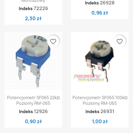
Montażowy
26928
Indeks
72226
Indeks
0,96 zł
2,30 zł
favorite_border
favorite_border
Potencjometr SF065 22kΩ
Potencjometr SF065 100kΩ
Poziomy RM-065
Poziomy RM-065
12926
26931
Indeks
Indeks
0,90 zł
1,00 zł