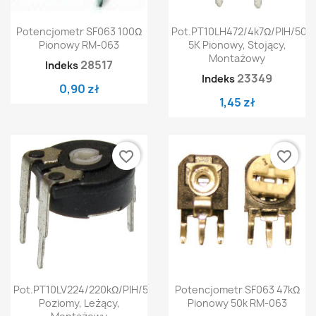
Potencjometr SF063 100Ω
Pot.PT10LH472/4k7Ω/PIH/500
Pionowy RM-063
5K Pionowy, Stojący,
Montażowy
28517
Indeks
23349
Indeks
0,90 zł
1,45 zł
favorite_border
favorite_border
Pot.PT10LV224/220kΩ/PIH/500
Potencjometr SF063 47kΩ
Poziomy, Leżący,
Pionowy 50k RM-063