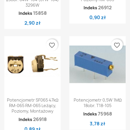
3296W
26912
Indeks
15858
Indeks
0,90 zł
2,90 zł
favorite_border
favorite_border
Potencjometr SF065 47kΩ
Potencjometr 0,5W 1MΩ
RM-065 RM-065 Leżący,
18obr. T18-105
Poziomy, Montażowy
75968
Indeks
26918
Indeks
3,78 zł
0,89 zł