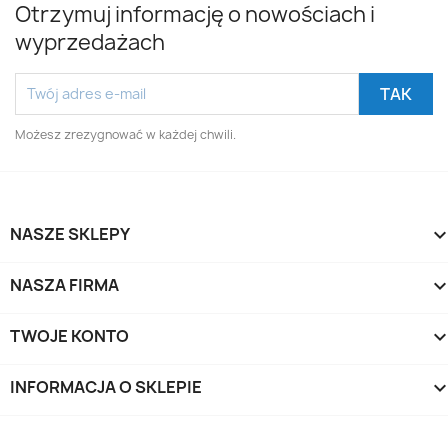
Otrzymuj informację o nowościach i
wyprzedażach
Możesz zrezygnować w każdej chwili.
NASZE SKLEPY
NASZA FIRMA
TWOJE KONTO
INFORMACJA O SKLEPIE
keyboard_arrow_d