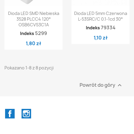
Dioda LED SMD Niebieska
Dioda LED 5mm Czerwona
3528 PLCC4 120°
L-53SRC/C 0.1-1cd 30°
OSB6CVS3C1A
79334
Indeks
5299
Indeks
1,10 zł
1,80 zł
Pokazano 1-8 z 8 pozycji
Powrót do góry

Facebook
Instagram