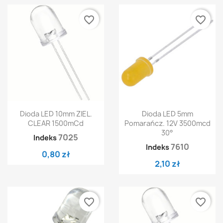
favorite_border
favorite_border
Dioda LED 10mm ZIEL.
Dioda LED 5mm
CLEAR 1500mCd
Pomarańcz. 12V 3500mcd
30°
7025
Indeks
7610
Indeks
0,80 zł
2,10 zł
favorite_border
favorite_border