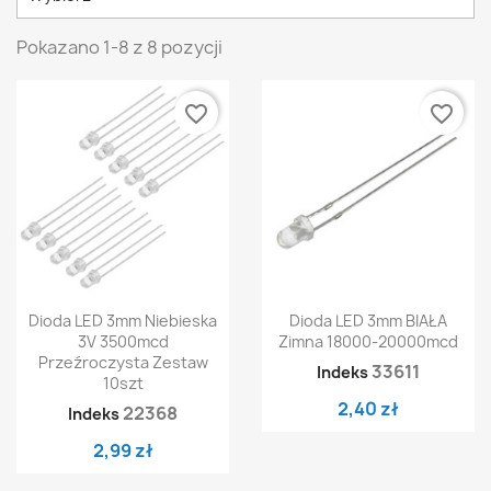
Pokazano 1-8 z 8 pozycji
favorite_border
favorite_border
Dioda LED 3mm Niebieska
Dioda LED 3mm BIAŁA
3V 3500mcd
Zimna 18000-20000mcd
Przeźroczysta Zestaw
33611
Indeks
10szt
2,40 zł
22368
Indeks
2,99 zł