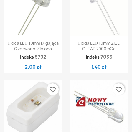
Dioda LED 10mm Migająca
Dioda LED 10mm ZIEL.
Czerwono-Zielona
CLEAR 7000mCd
5792
7036
Indeks
Indeks
2,00 zł
1,40 zł
favorite_border
favorite_border