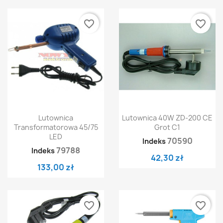
favorite_border
favorite_border
Lutownica
Lutownica 40W ZD-200 CE
Transformatorowa 45/75
Grot C1
LED
70590
Indeks
79788
Indeks
42,30 zł
133,00 zł
favorite_border
favorite_border