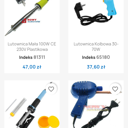
Lutownica Mała 100W CE
Lutownica Kolbowa 30-
230V Plastikowa
70W
81311
65180
Indeks
Indeks
47,00 zł
37,60 zł
favorite_border
favorite_border