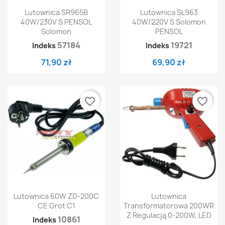
Lutownica SR965B
Lutownica SL963
40W/230V S PENSOL
40W/220V S Solomon
Solomon
PENSOL
57184
19721
Indeks
Indeks
71,90 zł
69,90 zł
favorite_border
favorite_border
Lutownica 60W ZD-200C
Lutownica
CE Grot C1
Transformatorowa 200WR
Z Regulacją 0-200W, LED
10861
Indeks