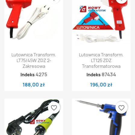
Lutownica Transform.
Lutownica Transform.
LT75/45W ZDZ 2-
LT125 ZDZ
Zakresowa
Transformatorowa
4275
87434
Indeks
Indeks
188,00 zł
196,00 zł
favorite_border
favorite_border