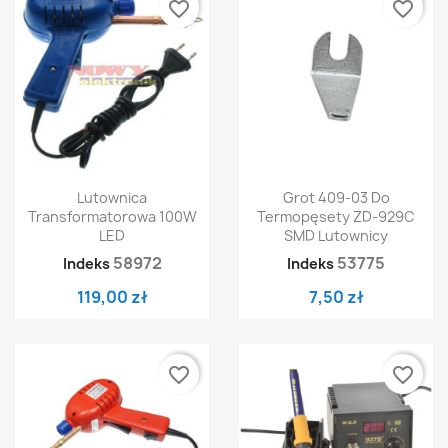
favorite_border
favorite_border
Lutownica
Grot 409-03 Do
Transformatorowa 100W
Termopęsety ZD-929C
LED
SMD Lutownicy
58972
53775
Indeks
Indeks
119,00 zł
7,50 zł
favorite_border
favorite_border