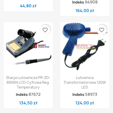
94908
Indeks
44,80 zł
164,00 zł
favorite_border
favorite_border
Stacja Lutownicza PR-ZD-
Lutownica
8906N LCD Cyfrowa Reg.
Transformatorowa 120W
Temperatury
LED
87672
58973
Indeks
Indeks
134,50 zł
124,00 zł