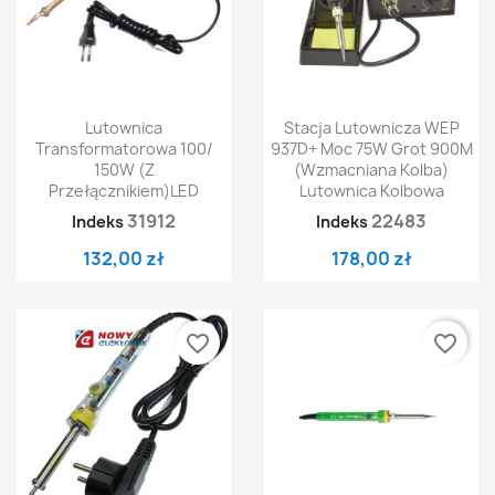
Lutownica
Stacja Lutownicza WEP
Transformatorowa 100/
937D+ Moc 75W Grot 900M
150W (z
(wzmacniana Kolba)
Przełącznikiem)LED
Lutownica Kolbowa
31912
22483
Indeks
Indeks
132,00 zł
178,00 zł
favorite_border
favorite_border