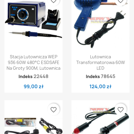
favorite_border
favorite_border
Stacja Lutownicza WEP
Lutownica
936 60W 480°C ESDSAFE
Transformatorowa 60W
Na Groty 900M, Lutownica
LED
22448
78645
Indeks
Indeks
99,00 zł
124,00 zł
favorite_border
favorite_border