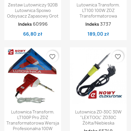
Zestaw Lutowniczy 920B
Lutownica Transform.
Lutownica Spoiwo
LT100 100W ZDZ
Odsysacz Zapasowy Grot
Transformatorowa
60996
3737
Indeks
Indeks
66,80 zł
189,00 zł
favorite_border
favorite_border
Lutownica Transform.
Lutownica ZD-30C 30W
LT100P Pro ZDZ
"LEXTOOL" ZD30C
Transformatorowa Wersja
Żółta/niebieska
Profesionalna 100W
65749