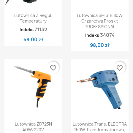
Lutownica Z Regul.
Lutownica SI-131B 80W
Temperatury
Grzałkowa Proskit
PROFESSIONAL
71132
Indeks
34074
Indeks
59,00 zł
98,00 zł
favorite_border
favorite_border
Lutownica ZD723N
Lutownica Trans. ELECTRA
40W/220V
150W Transformatorowa,