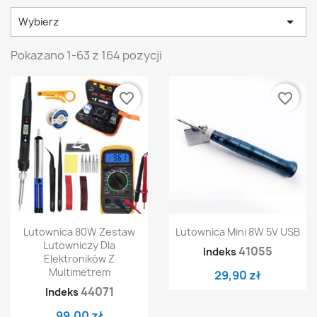

Wybierz
Pokazano 1-63 z 164 pozycji
favorite_border
favorite_border
Lutownica 80W Zestaw
Lutownica Mini 8W 5V USB
Lutowniczy Dla
41055
Indeks
Elektroników Z
Multimetrem
29,90 zł
44071
Indeks
99,00 zł