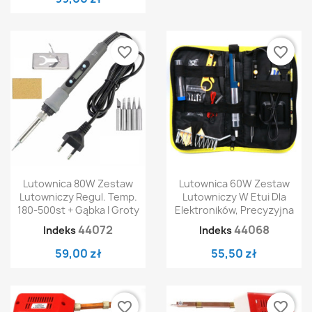
favorite_border
favorite_border
Lutownica 80W Zestaw
Lutownica 60W Zestaw
Lutowniczy Regul. Temp.
Lutowniczy W Etui Dla
180-500st + Gąbka I Groty
Elektroników, Precyzyjna
44072
44068
Indeks
Indeks
59,00 zł
55,50 zł
favorite_border
favorite_border