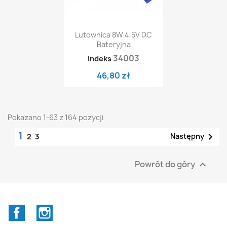
Lutownica 8W 4,5V DC
Bateryjna
34003
Indeks
46,80 zł
Pokazano 1-63 z 164 pozycji
1

Następny
2
3
Powrót do góry

Facebook
Instagram