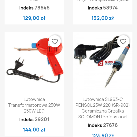
78646
58974
Indeks
Indeks
129,00 zł
132,00 zł
favorite_border
favorite_border
Lutownica
Lutownica SL963-C
Transformatorowa 250W
PENSOL 25W 220 (SR-982)
250W LED
Ceramiczna Grzałka
SOLOMON Professional
29201
Indeks
27676
Indeks
144,00 zł
123,90 zł