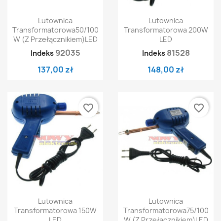
Lutownica
Lutownica
Transformatorowa50/100
Transformatorowa 200W
W (z Przełącznikiem)LED
LED
92035
81528
Indeks
Indeks
137,00 zł
148,00 zł
favorite_border
favorite_border
Lutownica
Lutownica
Transformatorowa 150W
Transformatorowa75/100
LED
W (z Przełącznikiem)LED