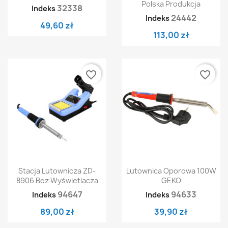
Polska Produkcja
32338
Indeks
24442
Indeks
49,60 zł
113,00 zł
favorite_border
favorite_border
Stacja Lutownicza ZD-
Lutownica Oporowa 100W
8906 Bez Wyświetlacza
GEKO
94647
94633
Indeks
Indeks
89,00 zł
39,90 zł