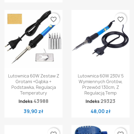
favorite_border
favorite_border
Lutownica 60W Zestaw Z
Lutownica 60W 230V 5
Grotami +gąbka +
Wymiennych Grotów,
Podstawka, Regulacja
Przewód 130cm, Z
Temperatury
Regulacją Temp
43988
29323
Indeks
Indeks
39,90 zł
48,00 zł