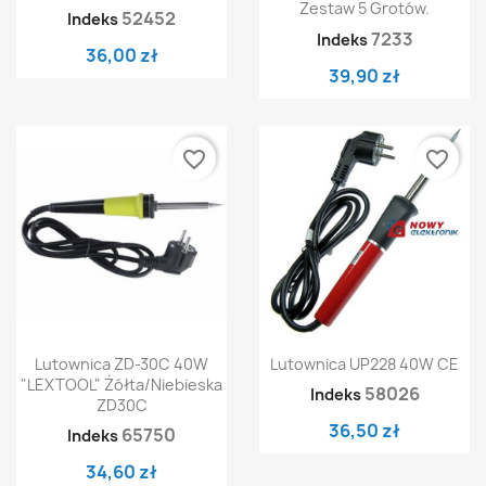
Zestaw 5 Grotów.
52452
Indeks
7233
Indeks
36,00 zł
39,90 zł
favorite_border
favorite_border
Lutownica ZD-30C 40W
Lutownica UP228 40W CE
"LEXTOOL" Żółta/niebieska
58026
Indeks
ZD30C
36,50 zł
65750
Indeks
34,60 zł