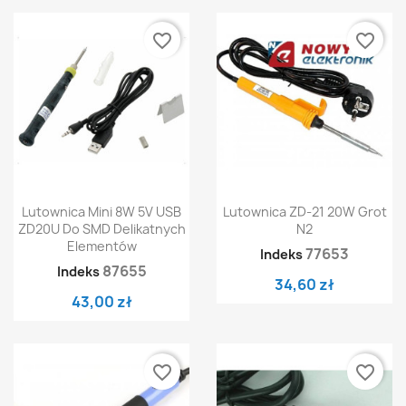
favorite_border
favorite_border
Lutownica Mini 8W 5V USB
Lutownica ZD-21 20W Grot
ZD20U Do SMD Delikatnych
N2
Elementów
77653
Indeks
87655
Indeks
34,60 zł
43,00 zł
favorite_border
favorite_border