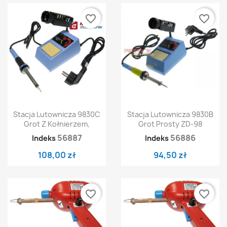
favorite_border
favorite_border
Stacja Lutownicza 9830C
Stacja Lutownicza 9830B
Grot Z Kołnierzem,
Grot Prosty ZD-98
56887
56886
Indeks
Indeks
108,00 zł
94,50 zł
favorite_border
favorite_border