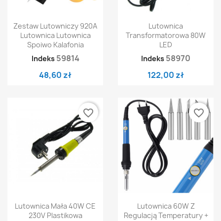
Zestaw Lutowniczy 920A
Lutownica
Lutownica Lutownica
Transformatorowa 80W
Spoiwo Kalafonia
LED
59814
58970
Indeks
Indeks
48,60 zł
122,00 zł
favorite_border
favorite_border
Lutownica Mała 40W CE
Lutownica 60W Z
230V Plastikowa
Regulacją Temperatury +