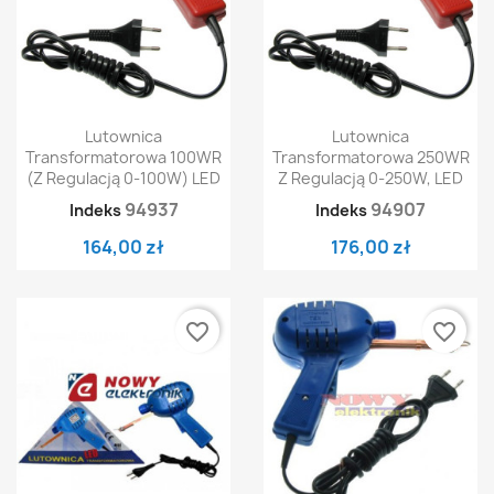
Lutownica
Lutownica
Transformatorowa 100WR
Transformatorowa 250WR
(z Regulacją 0-100W) LED
Z Regulacją 0-250W, LED
94937
94907
Indeks
Indeks
164,00 zł
176,00 zł
favorite_border
favorite_border