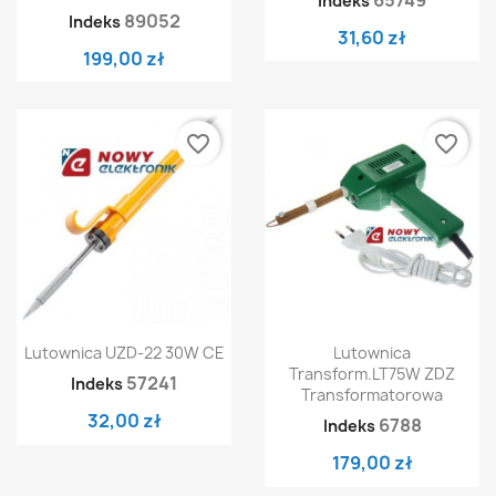
Indeks
89052
Indeks
31,60 zł
199,00 zł
favorite_border
favorite_border
Lutownica UZD-22 30W CE
Lutownica
Transform.LT75W ZDZ
57241
Indeks
Transformatorowa
32,00 zł
6788
Indeks
179,00 zł