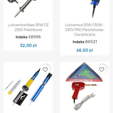
Lutownica Mała 30W CE
Lutownica 30W/130W -
230V Plastikowa
230V PRO Pistoletowa-
Ceramiczna
58996
Indeks
86521
Indeks
32,00 zł
46,50 zł
favorite_border
favorite_border