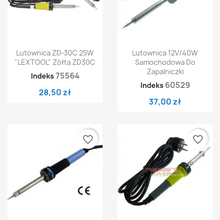
Lutownica ZD-30C 25W
Lutownica 12V/40W
"LEXTOOL" Zółta ZD30C
Samochodowa Do
Zapalniczki
75564
Indeks
60529
Indeks
28,50 zł
37,00 zł
favorite_border
favorite_border