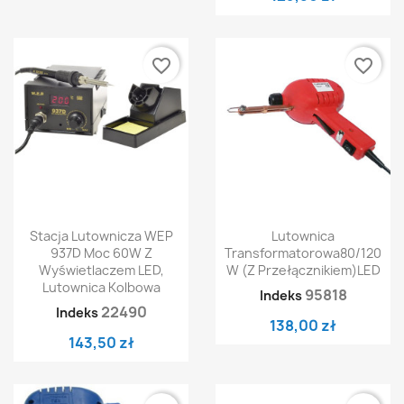
favorite_border
favorite_border
Stacja Lutownicza WEP
Lutownica
937D Moc 60W Z
Transformatorowa80/120
Wyświetlaczem LED,
W (z Przełącznikiem)LED
Lutownica Kolbowa
95818
Indeks
22490
Indeks
138,00 zł
143,50 zł