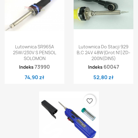
Lutownica SR965A
Lutownica Do Stacji 929
25W/230V S PENSOL
B,C 24V 48W(grot N1)ZD-
SOLOMON
200N(DIN5)
73990
60047
Indeks
Indeks
74,90 zł
52,80 zł
favorite_border