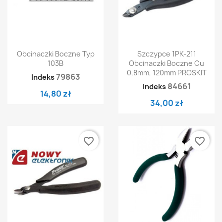
Obcinaczki Boczne Typ
Szczypce 1PK-211
103B
Obcinaczki Boczne Cu
0,8mm, 120mm PROSKIT
79863
Indeks
84661
Indeks
14,80 zł
34,00 zł
favorite_border
favorite_border