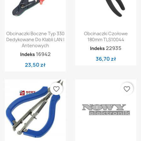
Obcinaczki Boczne Typ 330
Obcinaczki Czołowe
Dedykowane Do Klabli LAN I
180mm TLS10044
Antenowych
22935
Indeks
16942
Indeks
36,70 zł
23,50 zł
favorite_border
favorite_border