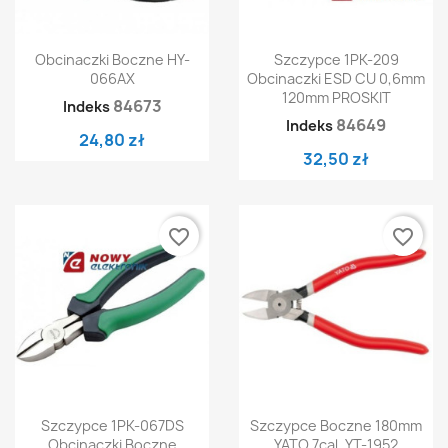
Obcinaczki Boczne HY-
Szczypce 1PK-209
066AX
Obcinaczki ESD CU 0,6mm
120mm PROSKIT
84673
Indeks
84649
Indeks
24,80 zł
32,50 zł
favorite_border
favorite_border
Szczypce 1PK-067DS
Szczypce Boczne 180mm
Obcinaczki Boczne
YATO 7cal. YT-1952