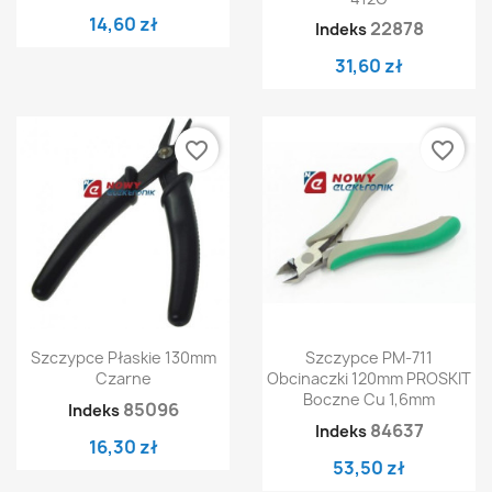
14,60 zł
22878
Indeks
31,60 zł
favorite_border
favorite_border
Szczypce Płaskie 130mm
Szczypce PM-711
Czarne
Obcinaczki 120mm PROSKIT
Boczne Cu 1,6mm
85096
Indeks
84637
Indeks
16,30 zł
53,50 zł