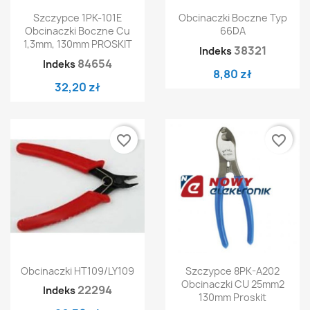
Szczypce 1PK-101E
Obcinaczki Boczne Typ
Obcinaczki Boczne Cu
66DA
1,3mm, 130mm PROSKIT
38321
Indeks
84654
Indeks
8,80 zł
32,20 zł
favorite_border
favorite_border
Obcinaczki HT109/LY109
Szczypce 8PK-A202
Obcinaczki CU 25mm2
22294
Indeks
130mm Proskit