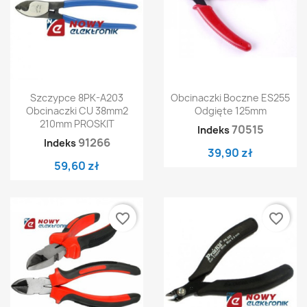
Szczypce 8PK-A203
Obcinaczki Boczne ES255
Obcinaczki CU 38mm2
Odgięte 125mm
210mm PROSKIT
70515
Indeks
91266
Indeks
39,90 zł
59,60 zł
favorite_border
favorite_border