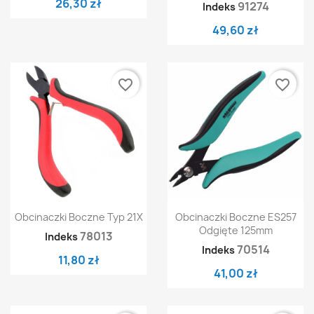
26,30 zł
91274
Indeks
49,60 zł
favorite_border
favorite_border
Obcinaczki Boczne Typ 21X
Obcinaczki Boczne ES257
Odgięte 125mm
78013
Indeks
70514
Indeks
11,80 zł
41,00 zł