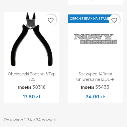
OBECNIE BRAK NA STANIE
favorite_border
favorite_border
Obcinaczki Boczne 5 Typ
Szczypce 140mm
725
Uniwersalne IZOL -P
38318
55433
Indeks
Indeks
17,50 zł
34,00 zł
Pokazano 1-34 z 34 pozycji