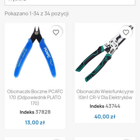
Pokazano 1-34 z 34 pozycji
favorite_border
favorite_border
Obcinaczki Boczne PCAFC
Obcinaczki Wielofunkcyjne
170 (odpowiednik PLATO
10in1 CR-V Dla Elektryków
170)
43744
Indeks
37828
Indeks
40,00 zł
13,00 zł