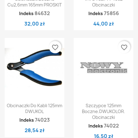
Cu2,6mm 165mm PROSKIT
Obcinaczki
84632
75856
Indeks
Indeks
32,00 zł
44,00 zł
favorite_border
favorite_border
Obcinaczki Do Kabli 125mm
Szczypce 125mm
DWUKOL
Boczne.DWUKOLOR.
Obcinaczki
74023
Indeks
74022
Indeks
28,54 zł
16,50 zł