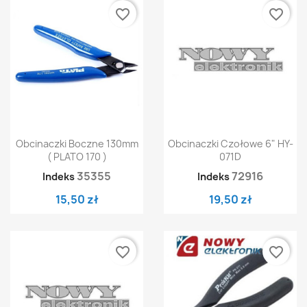
favorite_border
favorite_border
Obcinaczki Boczne 130mm
Obcinaczki Czołowe 6" HY-
( PLATO 170 )
071D
35355
72916
Indeks
Indeks
15,50 zł
19,50 zł
favorite_border
favorite_border