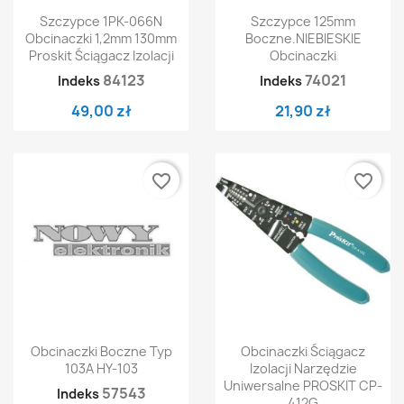
Szczypce 1PK-066N
Szczypce 125mm
Obcinaczki 1,2mm 130mm
Boczne.NIEBIESKIE
Proskit Ściągacz Izolacji
Obcinaczki
84123
74021
Indeks
Indeks
49,00 zł
21,90 zł
favorite_border
favorite_border
Obcinaczki Boczne Typ
Obcinaczki Ściągacz
103A HY-103
Izolacji Narzędzie
Uniwersalne PROSKIT CP-
57543
Indeks
412G