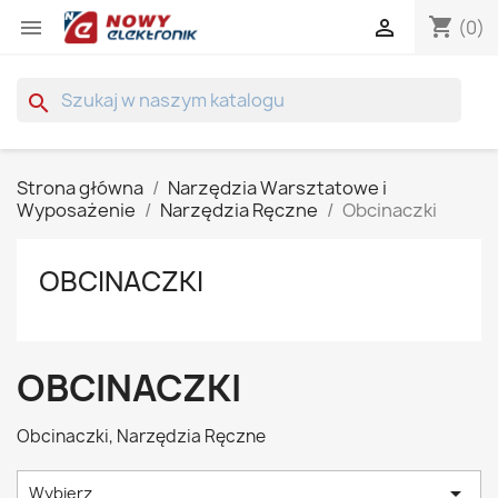
shopping_cart


(0)
search
Strona główna
Narzędzia Warsztatowe i
Wyposażenie
Narzędzia Ręczne
Obcinaczki
OBCINACZKI
OBCINACZKI
Obcinaczki, Narzędzia Ręczne

Wybierz