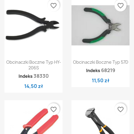
favorite_border
favorite_border
Obcinaczki Boczne Typ HY-
Obcinaczki Boczne Typ 57D
206S
68219
Indeks
38330
Indeks
11,50 zł
14,50 zł
favorite_border
favorite_border