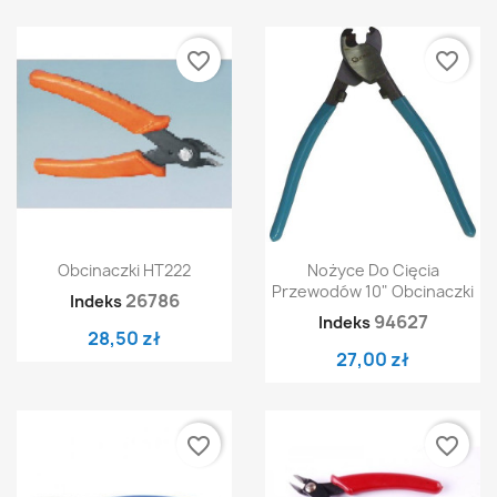
favorite_border
favorite_border
Obcinaczki HT222
Nożyce Do Cięcia
Przewodów 10" Obcinaczki
26786
Indeks
94627
Indeks
28,50 zł
27,00 zł
favorite_border
favorite_border