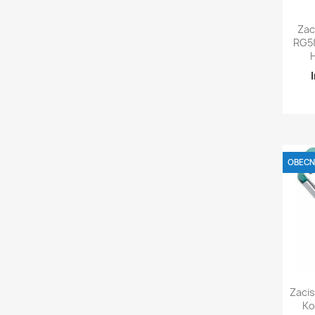

Zac
RG5
H
OBECNI

Zacis
Ko