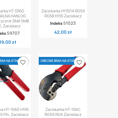
ybki podgląd
Szybki podgląd

karka HT-336G
Zaciskarka HY301A RG59
NALNA HANLOG
RG58 H155 Zaciskacz
tyczne SMA SMB
51023
Indeks
, Zaciskacz
42,00 zł
59707
eks
39,00 zł
RAK NA STANIE
OBECNIE BRAK NA STANIE
favorite_border
favorite_border
ybki podgląd
Szybki podgląd

ka HT-106D H155
Zaciskarka HT-106C
5 Pin, Zaciskacz
RG59,RG6 Zaciskacz