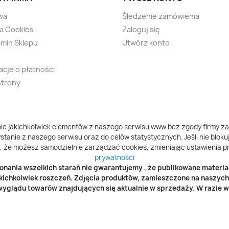
wa
Śledzenie zamówienia
ka Cookies
Zaloguj się
min Sklepu
Utwórz konto
acje o płatności
strony
ie jakichkolwiek elementów z naszego serwisu www bez zgody firmy za
tanie z naszego serwisu oraz do celów statystycznych. Jeśli nie blokuj
, że możesz samodzielnie zarządzać cookies, zmieniając ustawienia pr
prywatności
nania wszelkich starań nie gwarantujemy , że publikowane materiał
kichkolwiek roszczeń. Zdjęcia produktów, zamieszczone na naszyc
yglądu towarów znajdujących się aktualnie w sprzedaży. W razie wą