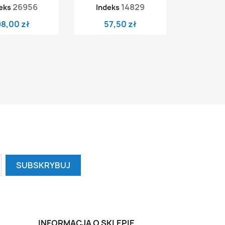
26956
14829
eks
Indeks
98,00 zł
57,50 zł
INFORMACJA O SKLEPIE