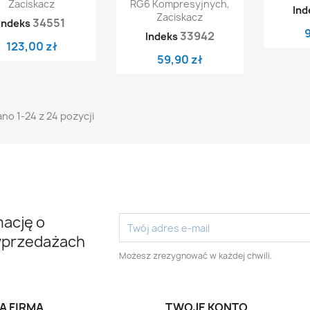
Zaciskacz
RG6 Kompresyjnych,
Ind
Zaciskacz
34551
Indeks
33942
Indeks
123,00 zł
59,90 zł
no 1-24 z 24 pozycji
mację o
yprzedażach
Możesz zrezygnować w każdej chwili.
A FIRMA
TWOJE KONTO