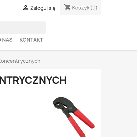
shopping_cart

Koszyk
(0)
Zaloguj się
O NAS
KONTAKT
i Koncentrycznych
CENTRYCZNYCH