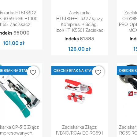
Szybki podgląd
Szybki podgląd
Sz


iskarka HT5133D2
Zaciskarka
Zacis
8 RG59 RG6 H1000
HT518G+HT332 Złączy
ORYGI
155, Zaciskacz
Kompres. + Ściąg.
PRO, Op
Izol/HT-K5501 Zaciskac
MCX
95000
Indeks
81383
Indeks
Ind
101,00 zł
126,00 zł
1
E BRAK NA STANIE
OBECNIE BRAK NA STANIE
OBECNIE B
favorite_border
favorite_border
Szybki podgląd
Szybki podgląd
Sz


karka CP-313 Złącz
Zaciskarka Złącz
Zaciskar
mpresowanych,
F/BNC/RCA/IEC RG59 I
RG59 RG