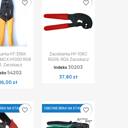
favorite_border
favorite_border
ybki podgląd
Szybki podgląd

karka HT-336K
Zaciskarka HY-106C
MMCX H1000 RG8
RG59, RG6 Zaciskacz
1, Zaciskacz
30203
Indeks
54202
eks
37,80 zł
16,00 zł
RAK NA STANIE
OBECNIE BRAK NA STANIE
favorite_border
favorite_border