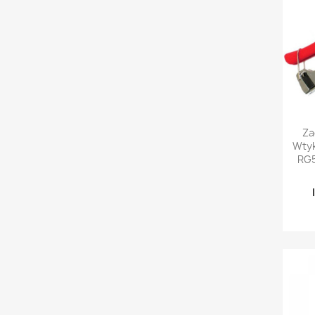

Za
Wtyk
RG