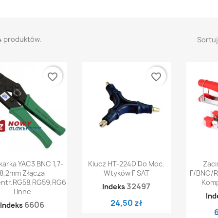
4 produktów.
Sortuj
favorite_border
favorite_border
Szybki podgląd
Szybki podgląd
Sz


karka YAC3 BNC 1,7-
Klucz HT-224D Do Moc.
Zaci
8,2mm Złącza
Wtyków F SAT
F/BNC/R
ntr.RG58,RG59,RG6
Komp
32497
Indeks
I Inne
Ind
24,50 zł
6606
Indeks