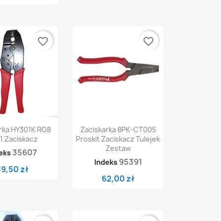
favorite_border
favorite_border
ybki podgląd
Szybki podgląd

rka HY301K RG8
Zaciskarka 8PK-CT005
1 Zaciskacz
Proskit Zaciskacz Tulejek
Zestaw
35607
eks
95391
Indeks
39,50 zł
62,00 zł