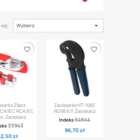

 wg:
Wybierz
favorite_border
favorite_border
ybki podgląd
Szybki podgląd

skarka Złącz
Zaciskarka HT-106E
CA/IEC RCA,IEC
RG58,6,11 Zaciskacz
r. Zaciskacz
64644
Indeks
33943
eks
96,70 zł
62,50 zł