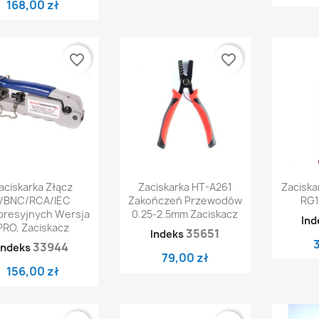
168,00 zł
favorite_border
favorite_border
Szybki podgląd
Szybki podgląd
Sz


aciskarka Złącz
Zaciskarka HT-A261
Zaciska
F/BNC/RCA/IEC
Zakończeń Przewodów
RG1
resyjnych Wersja
0.25-2.5mm Zaciskacz
Ind
PRO, Zaciskacz
35651
Indeks
33944
Indeks
79,00 zł
156,00 zł