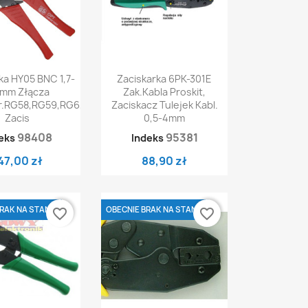
ybki podgląd
Szybki podgląd

ka HY05 BNC 1,7-
Zaciskarka 6PK-301E
2mm Złącza
Zak.kabla Proskit,
r.RG58,RG59,RG6,YAC3
Zaciskacz Tulejek Kabl.
Zacis
0,5-4mm
98408
95381
eks
Indeks
47,00 zł
88,90 zł
RAK NA STANIE
OBECNIE BRAK NA STANIE
favorite_border
favorite_border