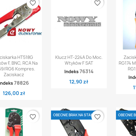
favorite_border
favorite_border
Szybki podgląd
Szybki podgląd
Sz


ciskarka HT518G
Klucz HT-224A Do Moc.
Zacis
ów F, BNC, RCA Na
Wtyków F SAT
RG174 
59/RG6 Kompres.
RG1
76314
Indeks
Zaciskacz
Ind
12,90 zł
78826
Indeks
1
126,00 zł
OBECNIE BRAK NA STANIE
OBECNIE B
favorite_border
favorite_border