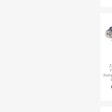

Z
Komp