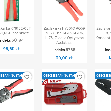
Szybki podgląd
Szybki podgląd
Sz


skarka KY8162-05 F
Zaciskarka HY301G RG59
Zaciskar
9,RG6 Zaciskacz
RG58 H155 RG62 RG174,
8,
H175 , Złącza Optyczne
Koncent
30194
Indeks
Zaciskacz
95,60 zł
8788
Indeks
Ind
39,00 zł
1
E BRAK NA STANIE
OBECNIE BRAK NA STANIE
OBECNIE B
favorite_border
favorite_border