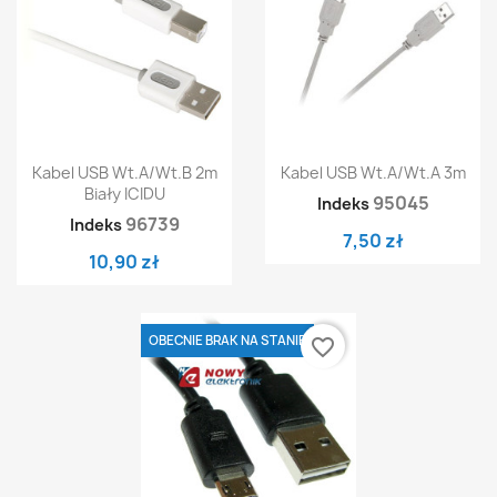
Kabel USB Wt.A/wt.B 2m
Kabel USB Wt.A/wt.A 3m
Biały ICIDU
95045
Indeks
96739
Indeks
7,50 zł
10,90 zł
OBECNIE BRAK NA STANIE
favorite_border