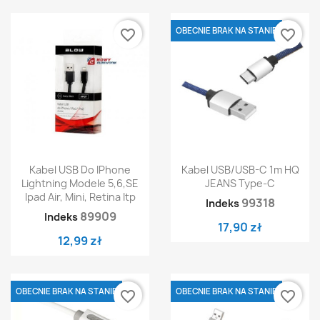
OBECNIE BRAK NA STANIE
favorite_border
favorite_border
Kabel USB Do IPhone
Kabel USB/USB-C 1m HQ
Lightning Modele 5,6,SE
JEANS Type-C
Ipad Air, Mini, Retina Itp
99318
Indeks
89909
Indeks
17,90 zł
12,99 zł
OBECNIE BRAK NA STANIE
OBECNIE BRAK NA STANIE
favorite_border
favorite_border