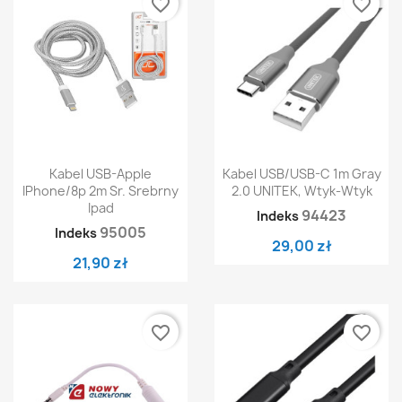
favorite_border
favorite_border
Kabel USB-Apple
Kabel USB/USB-C 1m Gray
IPhone/8p 2m Sr. Srebrny
2.0 UNITEK, Wtyk-Wtyk
Ipad
94423
Indeks
95005
Indeks
29,00 zł
21,90 zł
favorite_border
favorite_border