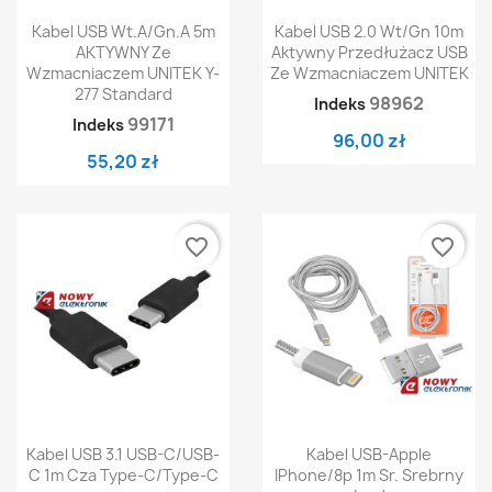
Kabel USB Wt.A/gn.A 5m
Kabel USB 2.0 Wt/Gn 10m
AKTYWNY Ze
Aktywny Przedłużacz USB
Wzmacniaczem UNITEK Y-
Ze Wzmacniaczem UNITEK
277 Standard
98962
Indeks
99171
Indeks
96,00 zł
55,20 zł
favorite_border
favorite_border
Kabel USB 3.1 USB-C/USB-
Kabel USB-Apple
C 1m Cza Type-C/Type-C
IPhone/8p 1m Sr. Srebrny