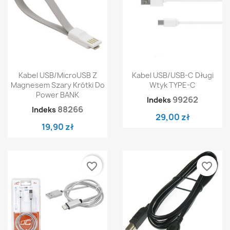
Kabel USB/MicroUSB Z
Kabel USB/USB-C Długi
Magnesem Szary Krótki Do
Wtyk TYPE-C
Power BANK
99262
Indeks
88266
Indeks
29,00 zł
19,90 zł
favorite_border
favorite_border