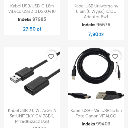
Kabel USB/USB-C 1,8m
Kabel USB Uniwersalny
Vitalco USB 3.0 DSKU410
0,5m (6 Wyjść) ICIDU
Adapter 6w1
97983
Indeks
96676
Indeks
27,50 zł
7,90 zł
favorite_border
favorite_border
Kabel USB 2.0 Wt.A/Gn.A
Kabel USB - MiniUSB 5p 5m
3m UNITEK Y-C417GBK,
Foto Canon VITALCO
Przedłużacz USB
99403
Indeks