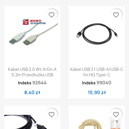
favorite_border
favorite_border
Kabel USB 2.0 Wt.A/Gn.A
Kabel USB 3.1 USB-A/USB-C
0,2m Przedłużka USB
1m HQ Type-C
92644
99040
Indeks
Indeks
8,40 zł
15,90 zł
favorite_border
favorite_border