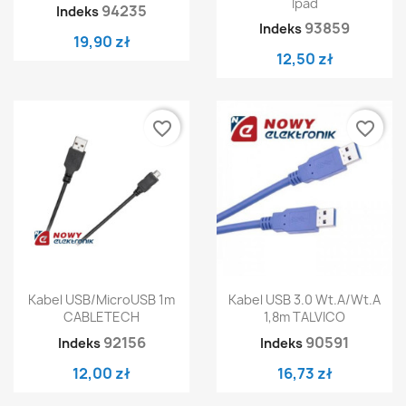
Ipad
94235
Indeks
93859
Indeks
19,90 zł
12,50 zł
favorite_border
favorite_border
Kabel USB/MicroUSB 1m
Kabel USB 3.0 Wt.A/wt.A
CABLETECH
1,8m TALVICO
92156
90591
Indeks
Indeks
12,00 zł
16,73 zł