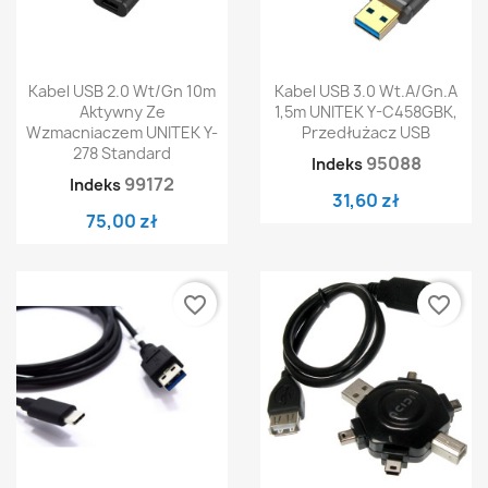
Kabel USB 2.0 Wt/Gn 10m
Kabel USB 3.0 Wt.A/Gn.A
Aktywny Ze
1,5m UNITEK Y-C458GBK,
Wzmacniaczem UNITEK Y-
Przedłużacz USB
278 Standard
95088
Indeks
99172
Indeks
31,60 zł
75,00 zł
favorite_border
favorite_border