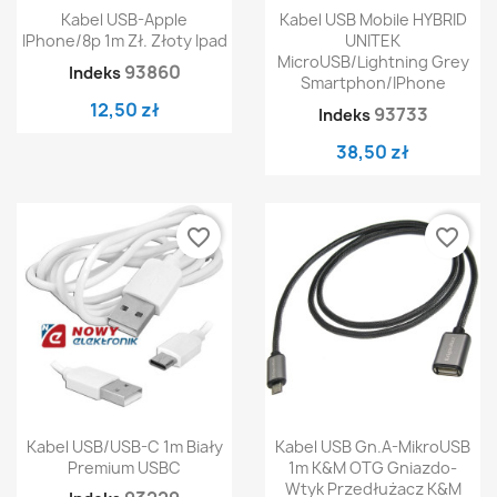
Kabel USB-Apple
Kabel USB Mobile HYBRID
IPhone/8p 1m Zł. Złoty Ipad
UNITEK
MicroUSB/Lightning Grey
93860
Indeks
Smartphon/iPhone
12,50 zł
93733
Indeks
38,50 zł
favorite_border
favorite_border
Kabel USB/USB-C 1m Biały
Kabel USB Gn.A-MikroUSB
Premium USBC
1m K&M OTG Gniazdo-
Wtyk Przedłużacz K&M