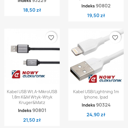
93229
Indeks
90802
Indeks
18,50 zł
19,50 zł
favorite_border
favorite_border
Kabel USB Wt.A-MikroUSB
Kabel USB/Lightning 1m
1,8m K&M Wtyk-Wtyk
Iphone, Ipad
Kruger&Matz
90324
Indeks
90801
Indeks
24,90 zł
21,50 zł