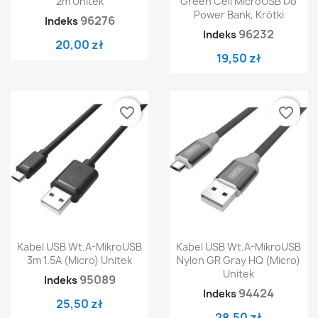
2m Unitek
Green Cell MicroUSB Do
Power Bank, Krótki
96276
Indeks
96232
Indeks
20,00 zł
19,50 zł
favorite_border
favorite_border
Kabel USB Wt.A-MikroUSB
Kabel USB Wt.A-MikroUSB
3m 1.5A (micro) Unitek
Nylon GR Gray HQ (micro)
Unitek
95089
Indeks
94424
Indeks
25,50 zł
28,50 zł