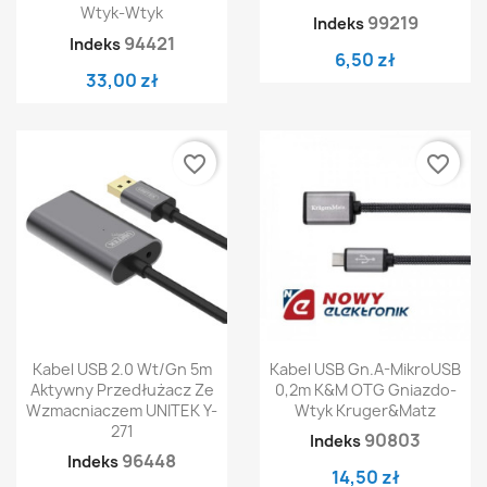
Wtyk-Wtyk
99219
Indeks
94421
Indeks
6,50 zł
33,00 zł
favorite_border
favorite_border
Kabel USB 2.0 Wt/Gn 5m
Kabel USB Gn.A-MikroUSB
Aktywny Przedłużacz Ze
0,2m K&M OTG Gniazdo-
Wzmacniaczem UNITEK Y-
Wtyk Kruger&Matz
271
90803
Indeks
96448
Indeks
14,50 zł