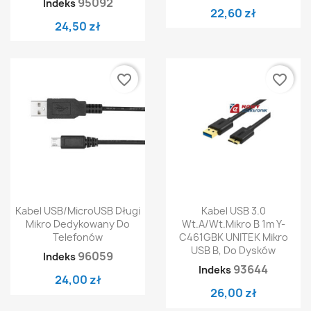
95092
Indeks
22,60 zł
24,50 zł
favorite_border
favorite_border
Kabel USB/MicroUSB Długi
Kabel USB 3.0
Mikro Dedykowany Do
Wt.A/Wt.Mikro B 1m Y-
Telefonów
C461GBK UNITEK Mikro
USB B, Do Dysków
96059
Indeks
93644
Indeks
24,00 zł
26,00 zł