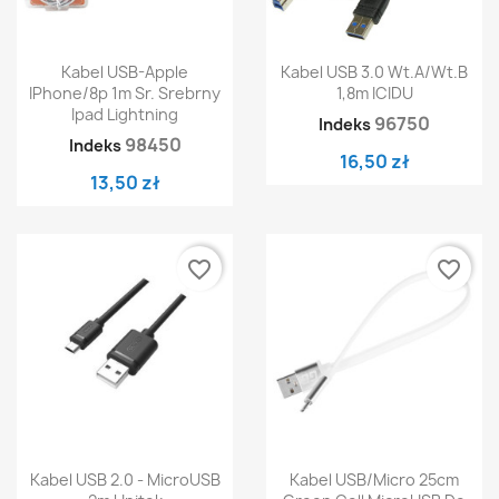
Kabel USB-Apple
Kabel USB 3.0 Wt.A/wt.B
IPhone/8p 1m Sr. Srebrny
1,8m ICIDU
Ipad Lightning
96750
Indeks
98450
Indeks
16,50 zł
13,50 zł
favorite_border
favorite_border
Kabel USB 2.0 - MicroUSB
Kabel USB/Micro 25cm