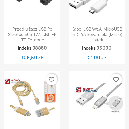
Przedłużacz USB Po
Kabel USB Wt.A-MikroUSB
Skrętce 60m LAN UNITEK
1m 2.4A Reversible (micro)
UTP Extender
Unitek
98860
95090
Indeks
Indeks
108,50 zł
21,00 zł
favorite_border
favorite_border