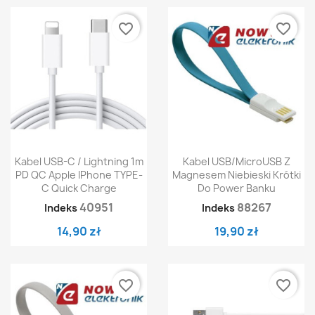
favorite_border
favorite_border
Kabel USB-C / Lightning 1m
Kabel USB/MicroUSB Z
PD QC Apple IPhone TYPE-
Magnesem Niebieski Krótki
C Quick Charge
Do Power Banku
40951
88267
Indeks
Indeks
14,90 zł
19,90 zł
favorite_border
favorite_border