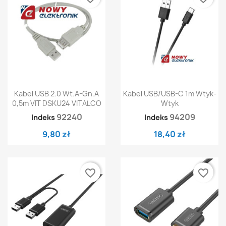
Kabel USB 2.0 Wt.A-Gn.A
Kabel USB/USB-C 1m Wtyk-
0,5m VIT DSKU24 VITALCO
Wtyk
92240
94209
Indeks
Indeks
9,80 zł
18,40 zł
favorite_border
favorite_border