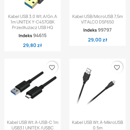
Kabel USB 3.0 Wt.A/Gn.A
Kabel USB/MicroUSB 7,5m
1m UNITEK Y-C457GBK
VITALCO DSF650
Przedłużacz USB HQ
99797
Indeks
94615
Indeks
29,00 zł
29,80 zł
favorite_border
favorite_border
Kabel USB Wt.A-USB-C 1m
Kabel USB Wt.A-MikroUSB
USB3.1 UNITEK /USBC
0.5m