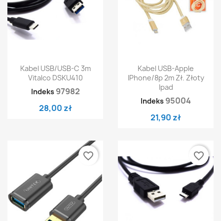
Kabel USB/USB-C 3m
Kabel USB-Apple
Vitalco DSKU410
IPhone/8p 2m Zł. Złoty
Ipad
97982
Indeks
95004
Indeks
28,00 zł
21,90 zł
favorite_border
favorite_border