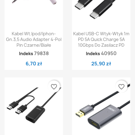
Kabel Wt.ipod/iphon-
Kabel USB-C Wtyk-Wtyk 1m
Gn.3,5 Audio Adapter 4-Pol
PD 5A Quick Charge 5A
Pin Czarne/białe
10Gbps Do Zasilacz PD
79838
40950
Indeks
Indeks
6,70 zł
25,90 zł
favorite_border
favorite_border