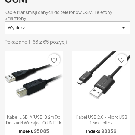
Kable transmisji danych do telefonów GSM, Telefony i
Smartfony

Wybierz
Pokazano 1-63 z 65 pozycji
favorite_border
favorite_border
Kabel USB-A/USB-B 2m Do
Kabel USB 2.0 - MicroUSB
Drukarki Wersja HQ UNITEK
1,5m Unitek
95085
98856
Indeks
Indeks