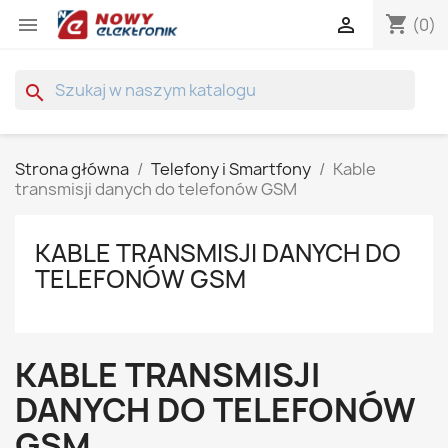
shopping_cart


(0)
search
Strona główna
Telefony i Smartfony
Kable
transmisji danych do telefonów GSM
KABLE TRANSMISJI DANYCH DO
TELEFONÓW GSM
KABLE TRANSMISJI
DANYCH DO TELEFONÓW
GSM