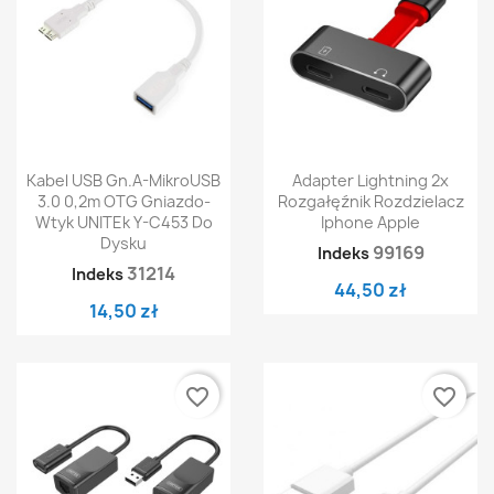
Kabel USB Gn.A-MikroUSB
Adapter Lightning 2x
3.0 0,2m OTG Gniazdo-
Rozgałęźnik Rozdzielacz
Wtyk UNITEk Y-C453 Do
Iphone Apple
Dysku
99169
Indeks
31214
Indeks
44,50 zł
14,50 zł
favorite_border
favorite_border