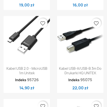
19,00 zł
16,00 zł
favorite_border
favorite_border
Kabel USB 2.0 - MicroUSB
Kabel USB-A/USB-B 3m Do
1m Unitek
Drukarki HQ UNITEK
95726
95075
Indeks
Indeks
14,90 zł
22,00 zł
favorite_border
favorite_border