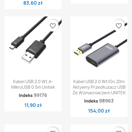
83,60 zł
favorite_border
favorite_border
Kabel USB 2.0 Wt.A-
Kabel USB 2.0 Wt/Gn 20m
MikroUSB 0.5m Unitek
Aktywny Przedłużacz USB
Ze Wzmacniaczem UNITEK
99176
Indeks
98963
Indeks
11,90 zł
154,00 zł