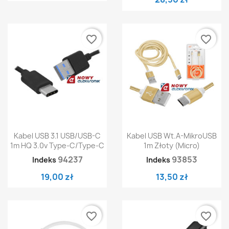
favorite_border
favorite_border
Kabel USB 3.1 USB/USB-C
Kabel USB Wt.A-MikroUSB
1m HQ 3.0v Type-C/Type-C
1m Złoty (micro)
94237
93853
Indeks
Indeks
19,00 zł
13,50 zł
favorite_border
favorite_border