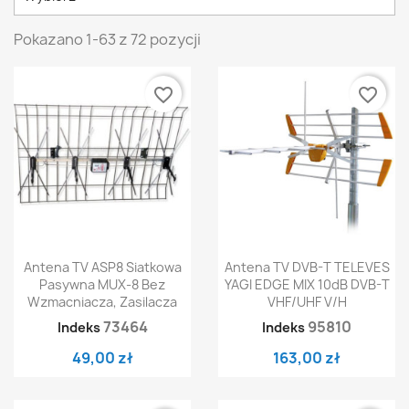
Pokazano 1-63 z 72 pozycji
favorite_border
favorite_border
Antena TV ASP8 Siatkowa
Antena TV DVB-T TELEVES
Pasywna MUX-8 Bez
YAGI EDGE MIX 10dB DVB-T
Wzmacniacza, Zasilacza
VHF/UHF V/H
73464
95810
Indeks
Indeks
49,00 zł
163,00 zł