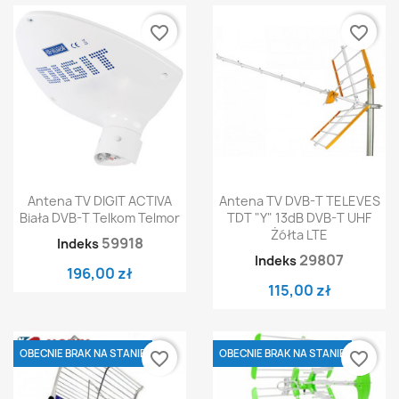
favorite_border
favorite_border
Antena TV DIGIT ACTIVA
Antena TV DVB-T TELEVES
Biała DVB-T Telkom Telmor
TDT "Y" 13dB DVB-T UHF
Żółta LTE
59918
Indeks
29807
Indeks
196,00 zł
115,00 zł
OBECNIE BRAK NA STANIE
OBECNIE BRAK NA STANIE
favorite_border
favorite_border