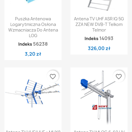
Puszka Antenowa
Antena TV UHF ASR IQ 5G
Logarytmiczna Osłona
ZZA NEW DVB-T Telkom
Wzmacniacza Do Antena
Telmor
LOG
14093
Indeks
56238
Indeks
326,00 zł
3,20 zł
favorite_border
favorite_border