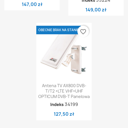
Indeks
147,00 zł
149,00 zł
OBECNIE BRAK NA STANIE
favorite_border
Antena TV AX800 DVB-
T/T2 +LTE VHF+UHF
OPTICUM DVB-T Panelowa
34199
Indeks
127,50 zł