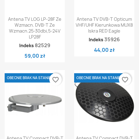
Antena TV LOG LP-28F Ze
Antena TV DVB-T Opticum
Wzmacn. DVB-T Ze
VHF/UHF Kierunkowa MUX8
Wzmacn.25-30dbi,5-24V
Iskra RED Eagle
LP28F
35926
Indeks
82529
Indeks
44,00 zł
59,00 zł
OBECNIE BRAK NA STANIE
OBECNIE BRAK NA STANIE
favorite_border
favorite_border
Antena TV Compact DVB-T
Antena TV Compact DVB-T