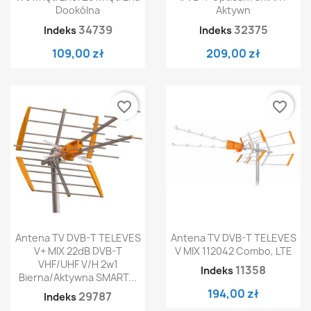
Dookólna
Aktywn
34739
32375
Indeks
Indeks
109,00 zł
209,00 zł
favorite_border
favorite_border
Antena TV DVB-T TELEVES
Antena TV DVB-T TELEVES
V+ MIX 22dB DVB-T
V MIX 112042 Combo, LTE
VHF/UHF V/H 2w1
11358
Indeks
Bierna/aktywna SMART...
194,00 zł
29787
Indeks