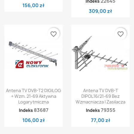
22645
Indeks
156,00 zł
309,00 zł
favorite_border
favorite_border
Antena TV DVB-T2 DIGILOG
Antena TV DVB-T
+ Wzm. 21-69 Aktywna
DIPOL16/21-69 Bez
Logarytmiczna
Wzmacniacza I Zasilacza
83687
79355
Indeks
Indeks
106,00 zł
77,00 zł