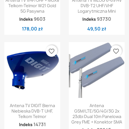
Antena TV VHF/UHF + MUX8
Antena TV MLOG 6-69 HV
Telkom-Telmor W21 Gold
DVB-T2 UHF/VHF
5G Pasywna
Logarytmiczna Mini
9603
93730
Indeks
Indeks
178,00 zł
49,50 zł
favorite_border
favorite_border
Antena TV DIGIT Bierna
Antena
Niebieska DVB-T UHF,
GSM/LTE/5G/4G/3G 2x
Telkom Telmor
23dbi Dual 10m Panelowa
Grey FME + Konektor SMA
14731
Indeks