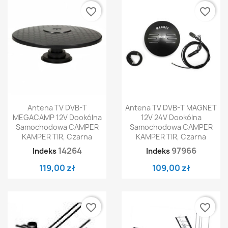
favorite_border
favorite_border
Antena TV DVB-T
Antena TV DVB-T MAGNET
MEGACAMP 12V Dookólna
12V 24V Dookólna
Samochodowa CAMPER
Samochodowa CAMPER
KAMPER TIR, Czarna
KAMPER TIR, Czarna
14264
97966
Indeks
Indeks
119,00 zł
109,00 zł
favorite_border
favorite_border