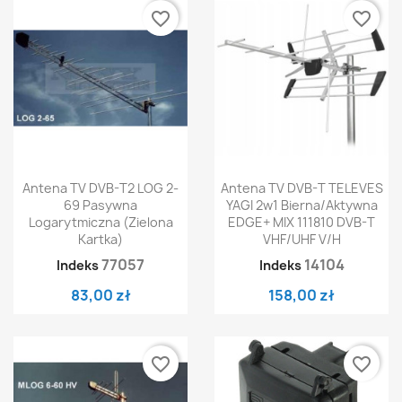
favorite_border
favorite_border
Antena TV DVB-T2 LOG 2-
Antena TV DVB-T TELEVES
69 Pasywna
YAGI 2w1 Bierna/aktywna
Logarytmiczna (zielona
EDGE+ MIX 111810 DVB-T
Kartka)
VHF/UHF V/H
77057
14104
Indeks
Indeks
83,00 zł
158,00 zł
favorite_border
favorite_border