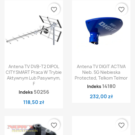
favorite_border
favorite_border
Antena TV DVB-T2 DIPOL
Antena TV DIGIT ACTIVA
CITY SMART Praca W Trybie
Nieb. 5G Niebieska
Aktywnym Lub Pasywnym,
Protected, Telkom Telmor
F
14180
Indeks
50256
Indeks
232,00 zł
118,50 zł
favorite_border
favorite_border