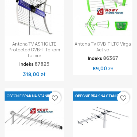
Antena TV ASR IQ LTE
Antena TV DVB-T LTC Virga
Protected DVB-T Telkom
Active
Telmor
86367
Indeks
87825
Indeks
89,00 zł
318,00 zł
OBECNIE BRAK NA STANIE
OBECNIE BRAK NA STANIE
favorite_border
favorite_border