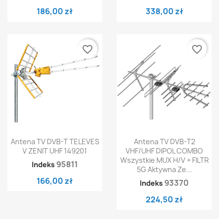
186,00 zł
338,00 zł
favorite_border
favorite_border
Antena TV DVB-T TELEVES
Antena TV DVB-T2
V ZENIT UHF 149201
VHF/UHF DIPOL COMBO
Wszystkie MUX H/V + FILTR
95811
Indeks
5G Aktywna Ze...
166,00 zł
93370
Indeks
224,50 zł