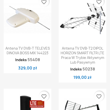
favorite_border
favorite_border
Antena TV DVB-T TELEVES
Antena TV DVB-T2 DIPOL
DINOVA BOSS MIX 144223
HORIZON SMART FILTR LTE
Praca W Trybie Aktywnym
55408
Indeks
Lub Pasywnym
329,00 zł
50238
Indeks
199,00 zł
favorite_border
favorite_border