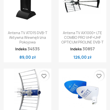
Antena TV ATD15 DVB-T
Antena TV AX1000+ LTE
Aktywna Wewnętrzna
COMBO PRO VHF+UHF
Pokojowa
OPTICUM PROLINE DVB-T
34535
30857
Indeks
Indeks
89,00 zł
126,00 zł
favorite_border
favorite_border