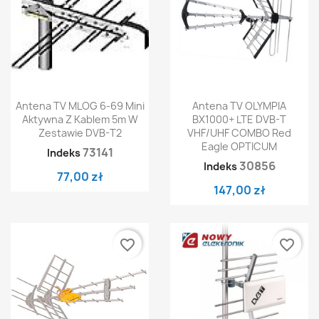
Antena TV MLOG 6-69 Mini
Antena TV OLYMPIA
Aktywna Z Kablem 5m W
BX1000+ LTE DVB-T
Zestawie DVB-T2
VHF/UHF COMBO Red
Eagle OPTICUM
73141
Indeks
30856
Indeks
77,00 zł
147,00 zł
favorite_border
favorite_border