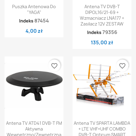
Puszka Antenowa Do
Antena TV DVB-T
"YAGA"
DIPOL16/21-69 +
Wzmacniacz LNA177 +
87454
Indeks
Zasilacz 12V ZESTAW
4,00 zł
79356
Indeks
135,00 zł
favorite_border
favorite_border
Antena TV ATD41 DVB-T FM
Antena TV SPARTA LAMBDA
Aktywna
+ LTE VHF+UHF COMBO
Wewnętrzno/zewnętrzna
DVB-T Opticum SMART