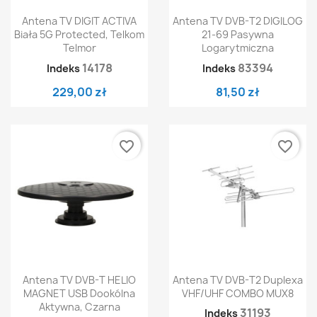
Antena TV DIGIT ACTIVA
Antena TV DVB-T2 DIGILOG
Biała 5G Protected, Telkom
21-69 Pasywna
Telmor
Logarytmiczna
14178
83394
Indeks
Indeks
229,00 zł
81,50 zł
favorite_border
favorite_border
Antena TV DVB-T HELIO
Antena TV DVB-T2 Duplexa
MAGNET USB Dookólna
VHF/UHF COMBO MUX8
Aktywna, Czarna
31193
Indeks