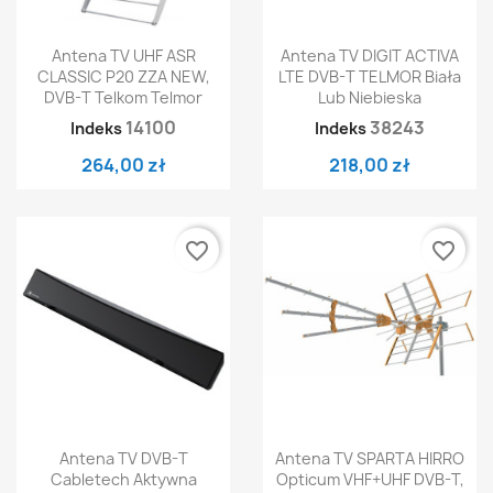
Antena TV UHF ASR
Antena TV DIGIT ACTIVA
CLASSIC P20 ZZA NEW,
LTE DVB-T TELMOR Biała
DVB-T Telkom Telmor
Lub Niebieska
14100
38243
Indeks
Indeks
264,00 zł
218,00 zł
favorite_border
favorite_border
Antena TV DVB-T
Antena TV SPARTA HIRRO
Cabletech Aktywna
Opticum VHF+UHF DVB-T,