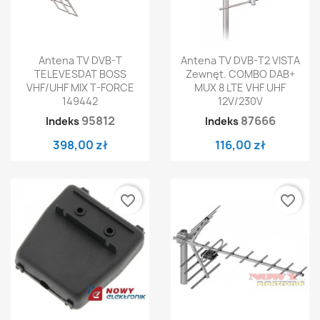
Antena TV DVB-T
Antena TV DVB-T2 VISTA
TELEVESDAT BOSS
Zewnęt. COMBO DAB+
VHF/UHF MIX T-FORCE
MUX 8 LTE VHF UHF
149442
12V/230V
95812
87666
Indeks
Indeks
398,00 zł
116,00 zł
favorite_border
favorite_border