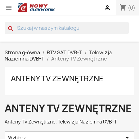
shopping_cart


(0)
search
Strona główna
RTV SAT DVB-T
Telewizja
Naziemna DVB-T
Anteny TV Zewnętrzne
ANTENY TV ZEWNĘTRZNE
ANTENY TV ZEWNĘTRZNE
Anteny TV Zewnętrzne, Telewizja Naziemna DVB-T

Wybierz