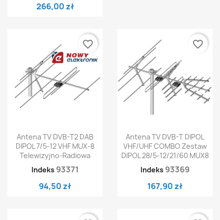
266,00 zł
favorite_border
favorite_border
Antena TV DVB-T2 DAB
Antena TV DVB-T DIPOL
DIPOL 7/5-12 VHF MUX-8
VHF/UHF COMBO Zestaw
Telewizyjno-Radiowa
DIPOL 28/5-12/21/60 MUX8
93371
93369
Indeks
Indeks
94,50 zł
167,90 zł