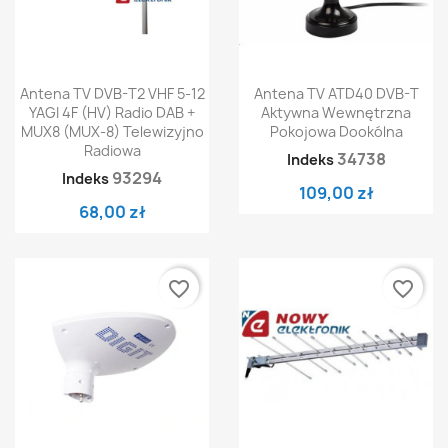
Antena TV DVB-T2 VHF 5-12
Antena TV ATD40 DVB-T
YAGI 4F (HV) Radio DAB +
Aktywna Wewnętrzna
MUX8 (MUX-8) Telewizyjno
Pokojowa Dookólna
Radiowa
34738
Indeks
93294
Indeks
109,00 zł
68,00 zł
favorite_border
favorite_border