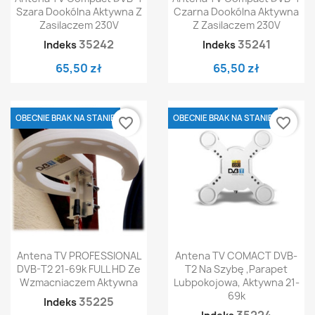
Szara Dookólna Aktywna Z
Czarna Dookólna Aktywna
Zasilaczem 230V
Z Zasilaczem 230V
35242
35241
Indeks
Indeks
65,50 zł
65,50 zł
OBECNIE BRAK NA STANIE
OBECNIE BRAK NA STANIE
favorite_border
favorite_border
Antena TV PROFESSIONAL
Antena TV COMACT DVB-
DVB-T2 21-69k FULL HD Ze
T2 Na Szybę ,parapet
Wzmacniaczem Aktywna
Lubpokojowa, Aktywna 21-
69k
35225
Indeks
35224