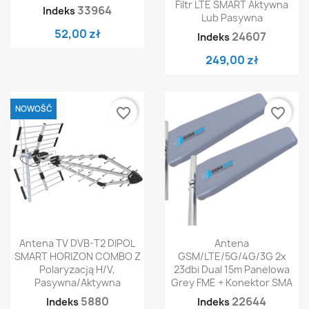
Filtr LTE SMART Aktywna
33964
Indeks
Lub Pasywna
52,00 zł
24607
Indeks
249,00 zł
NOWOŚĆ
favorite_border
favorite_border
Antena TV DVB-T2 DIPOL
Antena
SMART HORIZON COMBO Z
GSM/LTE/5G/4G/3G 2x
Polaryzacją H/V,
23dbi Dual 15m Panelowa
Pasywna/Aktywna
Grey FME + Konektor SMA
5880
22644
Indeks
Indeks