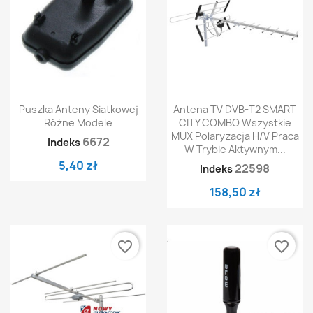
Puszka Anteny Siatkowej
Antena TV DVB-T2 SMART
Różne Modele
CITY COMBO Wszystkie
MUX Polaryzacja H/V Praca
6672
Indeks
W Trybie Aktywnym...
5,40 zł
22598
Indeks
158,50 zł
favorite_border
favorite_border