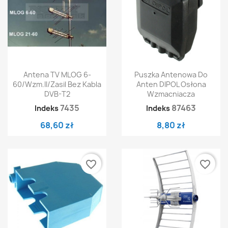
Antena TV MLOG 6-
Puszka Antenowa Do
60/Wzm.II/Zasil Bez Kabla
Anten DIPOL Osłona
DVB-T2
Wzmacniacza
7435
87463
Indeks
Indeks
68,60 zł
8,80 zł
favorite_border
favorite_border