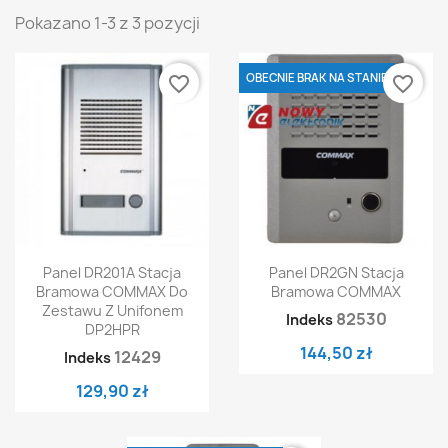
Pokazano 1-3 z 3 pozycji
OBECNIE BRAK NA STANIE
favorite_border
favorite_border
Panel DR201A Stacja
Panel DR2GN Stacja
Bramowa COMMAX Do
Bramowa COMMAX
Zestawu Z Unifonem
82530
Indeks
DP2HPR
144,50 zł
12429
Indeks
129,90 zł