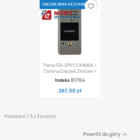
OBECNIE BRAK NA STANIE
favorite_border
Panel DR-2PN COMMAX +
Osłona Daszek Zestaw +
81764
Indeks
267,50 zł
Pokazano 1-3 z 3 pozycji
Powrót do góry
