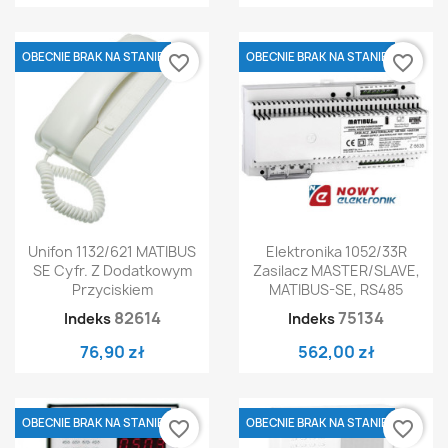
OBECNIE BRAK NA STANIE
OBECNIE BRAK NA STANIE
favorite_border
favorite_border
Unifon 1132/621 MATIBUS
Elektronika 1052/33R
SE Cyfr. Z Dodatkowym
Zasilacz MASTER/SLAVE,
Przyciskiem
MATIBUS-SE, RS485
82614
75134
Indeks
Indeks
76,90 zł
562,00 zł
OBECNIE BRAK NA STANIE
OBECNIE BRAK NA STANIE
favorite_border
favorite_border