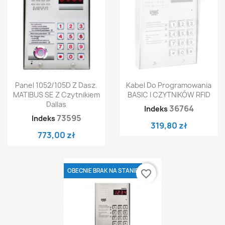
Panel 1052/105D Z Dasz.
Kabel Do Programowania
MATIBUS SE Z Czytnikiem
BASIC I CZYTNIKÓW RFID
Dallas
36764
Indeks
73595
Indeks
319,80 zł
773,00 zł
OBECNIE BRAK NA STANIE
favorite_border