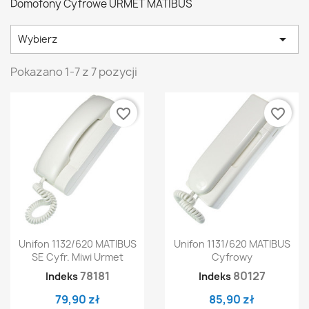
Domofony Cyfrowe URMET MATIBUS

Wybierz
Pokazano 1-7 z 7 pozycji
favorite_border
favorite_border
Unifon 1132/620 MATIBUS
Unifon 1131/620 MATIBUS
SE Cyfr. Miwi Urmet
Cyfrowy
78181
80127
Indeks
Indeks
79,90 zł
85,90 zł