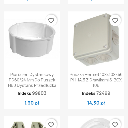
favorite_border
favorite_border
Pierścień Dystansowy
Puszka Hermet.108x108x56
PD60/24 Mm Do Puszek
PH-1A.3 Z Dławikami S-BOX
FI60 Dystans Przedłużka
106
99803
72499
Indeks
Indeks
1,30 zł
14,30 zł
favorite_border
favorite_border