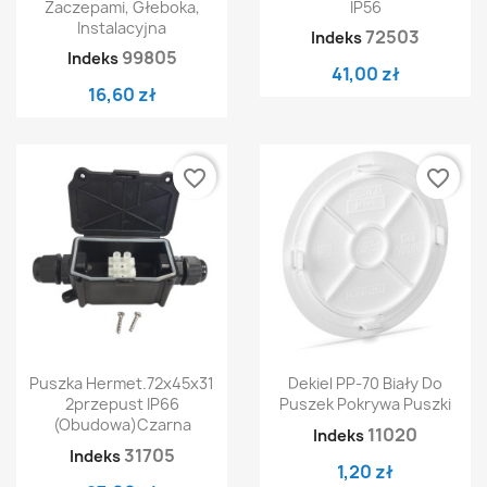
Zaczepami, Głeboka,
IP56
Instalacyjna
72503
Indeks
99805
Indeks
41,00 zł
16,60 zł
favorite_border
favorite_border
Puszka Hermet.72x45x31
Dekiel PP-70 Biały Do
2przepust IP66
Puszek Pokrywa Puszki
(obudowa)czarna
11020
Indeks
31705
Indeks
1,20 zł