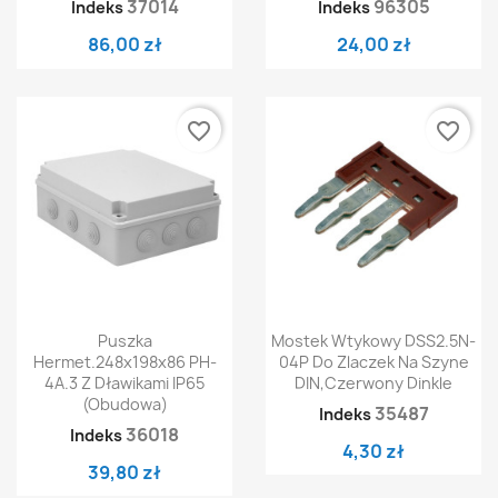
37014
96305
Indeks
Indeks
86,00 zł
24,00 zł
favorite_border
favorite_border
Puszka
Mostek Wtykowy DSS2.5N-
Hermet.248x198x86 PH-
04P Do Zlaczek Na Szyne
4A.3 Z Dławikami IP65
DIN,czerwony Dinkle
(obudowa)
35487
Indeks
36018
Indeks
4,30 zł
39,80 zł