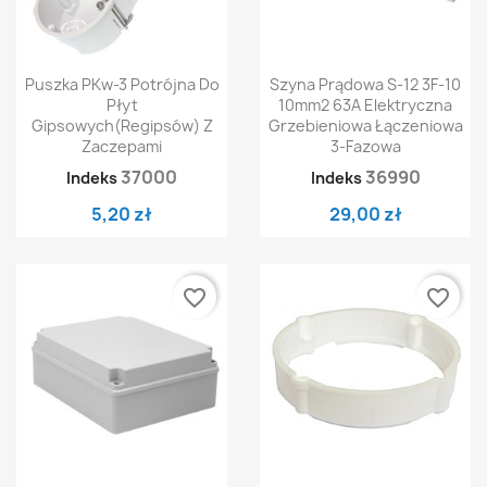
Puszka PKw-3 Potrójna Do
Szyna Prądowa S-12 3F-10
Płyt
10mm2 63A Elektryczna
Gipsowych(regipsów) Z
Grzebieniowa Łączeniowa
Zaczepami
3-Fazowa
37000
36990
Indeks
Indeks
5,20 zł
29,00 zł
favorite_border
favorite_border