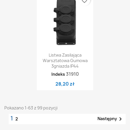
favorite_border
Listwa Zasilająca
Warsztatowa Gumowa
3gniazda IP44
31910
Indeks
28,20 zł
Pokazano 1-63 z 99 pozycji
1

Następny
2