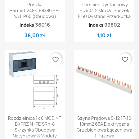
Puszka
Pierścień Dystansowy
Hermet.248x198x86 PH-
PD60/12 Mm Do Puszek
4A.1 IP65 (obudowa)
FI60 Dystans Przedłużka
36016
99802
Indeks
Indeks
38,00 zł
1,10 zł
favorite_border
favorite_border
Rozdzielnica 1x 8 MOD.NT
Szyna Prądowa S-12 1F-10
BI/PRZ N+PE SRn-8
10mm2 63A Elektryczna
Skrzynka Obudowa
Grzebieniowa Łączeniowa
Natynkowa 8 Moduły
1-Fazowa