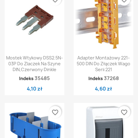
Mostek Wtykowy DSS2.5N-
Adapter Montażowy 221-
03P Do Zlaczek Na Szyne
500 DIN Do Złączek Wago
DIN,czerwony Dinkle
Serii 221
35485
37268
Indeks
Indeks
4,10 zł
4,60 zł
favorite_border
favorite_border