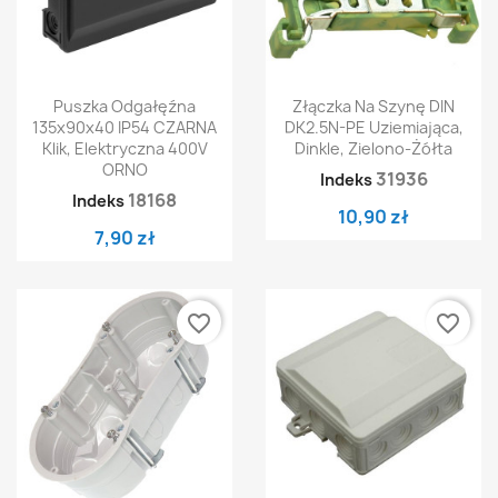
Puszka Odgałęźna
Złączka Na Szynę DIN
135x90x40 IP54 CZARNA
DK2.5N-PE Uziemiająca,
Klik, Elektryczna 400V
Dinkle, Zielono-Żółta
ORNO
31936
Indeks
18168
Indeks
10,90 zł
7,90 zł
favorite_border
favorite_border