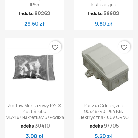
IP55
Instalacyjna
80262
58902
Indeks
Indeks
29,60 zł
9,80 zł
favorite_border
favorite_border
Zestaw Montażowy RACK
Puszka Odgałęźna
4szt Śruba
90x45x40 IP54 Klik
M6x16+nakrętkaM6+podkładka
Elektryczna 400V ORNO
30410
97705
Indeks
Indeks
3,00 zł
5,20 zł