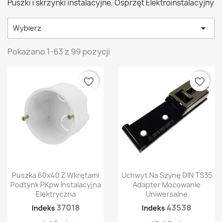
Puszki i skrzynki instalacyjne, Osprzęt Elektroinstalacyjny

Wybierz
Pokazano 1-63 z 99 pozycji
favorite_border
favorite_border
Puszka 60x40 Z Wkrętami
Uchwyt Na Szynę DIN TS35
Podtynk PKpw Instalacyjna
Adapter Mocowanie
Elektryczna
Uniwersalne
37018
43538
Indeks
Indeks