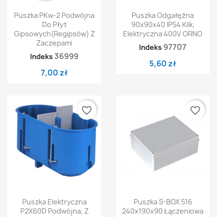
Puszka PKw-2 Podwójna
Puszka Odgałęźna
Do Płyt
90x90x40 IP54 Klik,
Gipsowych(regipsów) Z
Elektryczna 400V ORNO
Zaczepami
97707
Indeks
36999
Indeks
5,60 zł
7,00 zł
favorite_border
favorite_border
Puszka Elektryczna
Puszka S-BOX 516
P2X60D Podwójna, Z
240x190x90 Łączeniowa