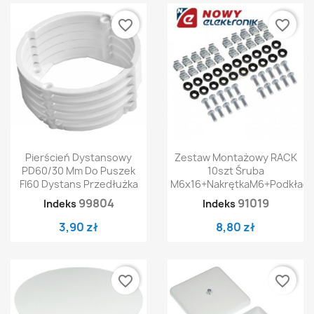
favorite_border
favorite_border
Pierścień Dystansowy
Zestaw Montażowy RACK
PD60/30 Mm Do Puszek
10szt Śruba
FI60 Dystans Przedłużka
M6x16+nakrętkaM6+podkładk
99804
91019
Indeks
Indeks
3,90 zł
8,80 zł
favorite_border
favorite_border