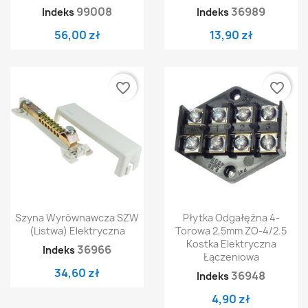
99008
36989
Indeks
Indeks
56,00 zł
13,90 zł
favorite_border
favorite_border
Szyna Wyrównawcza SZW
Płytka Odgałęźna 4-
(listwa) Elektryczna
Torowa 2,5mm ZO-4/2.5
Kostka Elektryczna
36966
Indeks
Łączeniowa
34,60 zł
36948
Indeks
4,90 zł