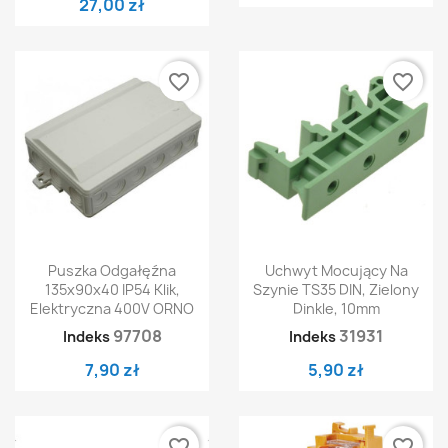
27,00 zł
favorite_border
favorite_border
Puszka Odgałęźna
Uchwyt Mocujący Na
135x90x40 IP54 Klik,
Szynie TS35 DIN, Zielony
Elektryczna 400V ORNO
Dinkle, 10mm
97708
31931
Indeks
Indeks
7,90 zł
5,90 zł
favorite_border
favorite_border