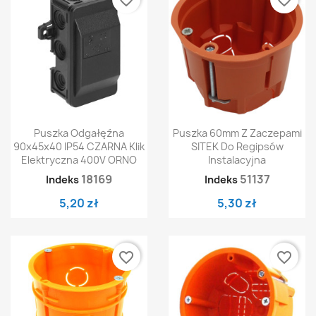
Puszka Odgałęźna
Puszka 60mm Z Zaczepami
90x45x40 IP54 CZARNA Klik
SITEK Do Regipsów
Elektryczna 400V ORNO
Instalacyjna
18169
51137
Indeks
Indeks
5,20 zł
5,30 zł
favorite_border
favorite_border