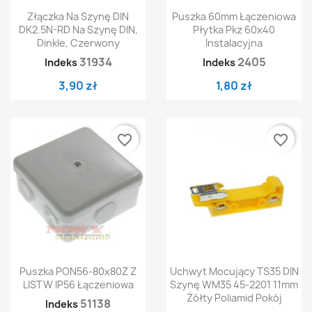
Złączka Na Szynę DIN
Puszka 60mm Łączeniowa
DK2.5N-RD Na Szynę DIN,
Płytka Pkz 60x40
Dinkle, Czerwony
Instalacyjna
31934
2405
Indeks
Indeks
3,90 zł
1,80 zł
favorite_border
favorite_border
Puszka PON56-80x80Z Z
Uchwyt Mocujący TS35 DIN
LISTW IP56 Łączeniowa
Szynę WM35 45-2201 11mm
Żółty Poliamid Pokój
51138
Indeks