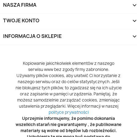
NASZA FIRMA
TWOJE KONTO
INFORMACJA O SKLEPIE
keyboard_arrow_d
Kopiowanie jakichkolwiek elementów z naszego
serwisu www bez zgody firmy zabronione.
Używamy plików cookies, aby ułatwić Ci korzystanie z
naszego serwisu oraz do celów statystycznych. Jeśli
nie blokujesz tych plików, to zgadzasz się na ich użycie
oraz zapisanie w pamięci urządzenia. Pamiętaj, że
możesz samodzielnie zarządzać cookies, zmieniając
ustawienia przeglądarki. Więcej informacji w naszej
polityce prywatności
Uprzejmie informujemy, że pomimo dokonania
wszelkich starań nie gwarantujemy , że publikowane
materiały są wolne od błędów lub rozbieżności.
Uchybienia te nie mogą być podstawą do