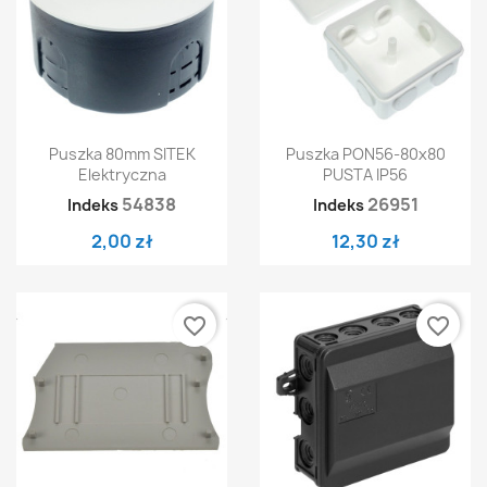
Puszka 80mm SITEK
Puszka PON56-80x80
Elektryczna
PUSTA IP56
54838
26951
Indeks
Indeks
2,00 zł
12,30 zł
favorite_border
favorite_border