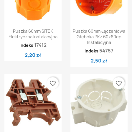
Puszka 60mm SITEK
Puszka 60mm Łączeniowa
Elektryczna Instalacyjna
Głęboka PKz 60x60ep
Instalacyjna
17412
Indeks
54757
Indeks
2,20 zł
2,50 zł
favorite_border
favorite_border