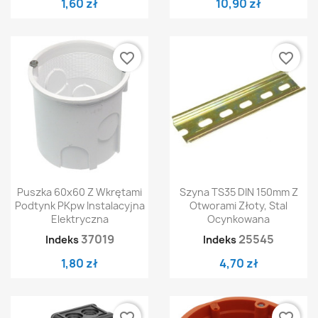
1,60 zł
10,90 zł
favorite_border
favorite_border
Puszka 60x60 Z Wkrętami
Szyna TS35 DIN 150mm Z
Podtynk PKpw Instalacyjna
Otworami Złoty, Stal
Elektryczna
Ocynkowana
37019
25545
Indeks
Indeks
1,80 zł
4,70 zł
favorite_border
favorite_border