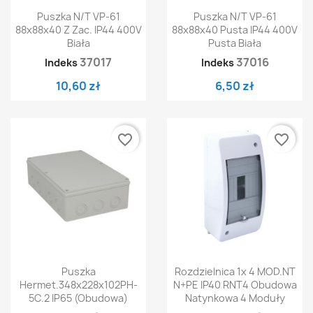
Puszka N/t VP-61
Puszka N/t VP-61
88x88x40 Z Zac. IP44 400V
88x88x40 Pusta IP44 400V
Biała
Pusta Biała
37017
37016
Indeks
Indeks
10,60 zł
6,50 zł
favorite_border
favorite_border
Puszka
Rozdzielnica 1x 4 MOD.NT
Hermet.348x228x102PH-
N+PE IP40 RNT4 Obudowa
5C.2 IP65 (obudowa)
Natynkowa 4 Moduły