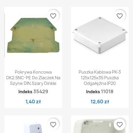
favorite_border
favorite_border
Pokrywa Koncowa
Puszka Kablowa PK-3
DK2.5NC-PE Do Zlaczek Na
125x125x35 Puszka
Szyne DIN,szary Dinkle
Odgałęźna IP20
35429
11018
Indeks
Indeks
1,40 zł
12,60 zł
favorite_border
favorite_border