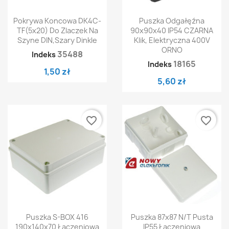
Pokrywa Koncowa DK4C-
Puszka Odgałęźna
TF(5x20) Do Zlaczek Na
90x90x40 IP54 CZARNA
Szyne DIN,szary Dinkle
Klik, Elektryczna 400V
ORNO
35488
Indeks
18165
Indeks
1,50 zł
5,60 zł
favorite_border
favorite_border
Puszka S-BOX 416
Puszka 87x87 N/T Pusta
190x140x70 Łączeniowa
IP55 Łączeniowa