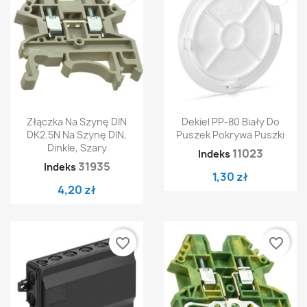
Złączka Na Szynę DIN
Dekiel PP-80 Biały Do
DK2.5N Na Szynę DIN,
Puszek Pokrywa Puszki
Dinkle, Szary
11023
Indeks
31935
Indeks
1,30 zł
4,20 zł
favorite_border
favorite_border