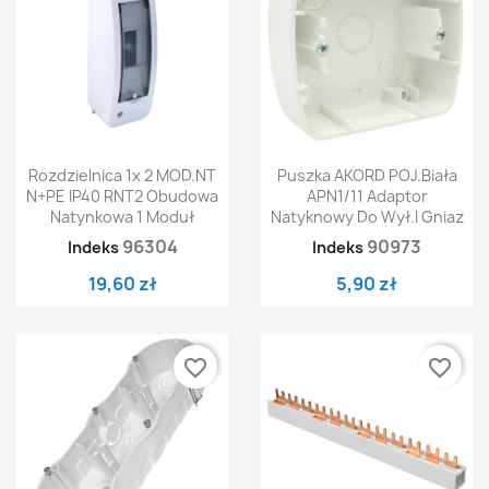
Rozdzielnica 1x 2 MOD.NT
Puszka AKORD POJ.Biała
N+PE IP40 RNT2 Obudowa
APN1/11 Adaptor
Natynkowa 1 Moduł
Natyknowy Do Wył.i Gniaz
96304
90973
Indeks
Indeks
19,60 zł
5,90 zł
favorite_border
favorite_border