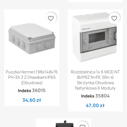
favorite_border
favorite_border
Puszka Hermet.198x148x76
Rozdzielnica 1x 6 MOD.NT
PH-3A.3 Z Dławikami IP65
BI/PRZ N+PE SRn-6
(obudowa)
Skrzynka Obudowa
Natynkowa 6 Moduły
36015
Indeks
35804
Indeks
34,60 zł
47,00 zł