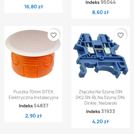
95044
Indeks
16,80 zł
8,60 zł
favorite_border
favorite_border
Puszka 70mm SITEK
Złączka Na Szynę DIN
Elektryczna Instalacyjna
DK2.5N-BL Na Szynę DIN,
Dinkle, Niebieski
54837
Indeks
31933
Indeks
2,90 zł
4,20 zł