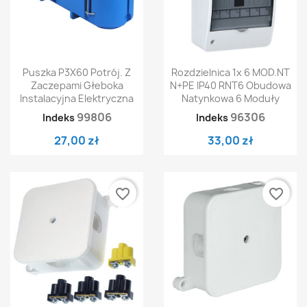
Puszka P3X60 Potrój. Z
Rozdzielnica 1x 6 MOD.NT
Zaczepami Głeboka
N+PE IP40 RNT6 Obudowa
Instalacyjna Elektryczna
Natynkowa 6 Moduły
99806
96306
Indeks
Indeks
27,00 zł
33,00 zł
favorite_border
favorite_border