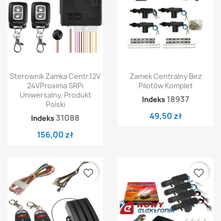
Sterownik Zamka Centr.12V
Zamek Centralny Bez
24VProxima SRPi
Pilotów Komplet
Uniwersalny, Produkt
18937
Indeks
Polski
49,50 zł
31088
Indeks
156,00 zł
favorite_border
favorite_border