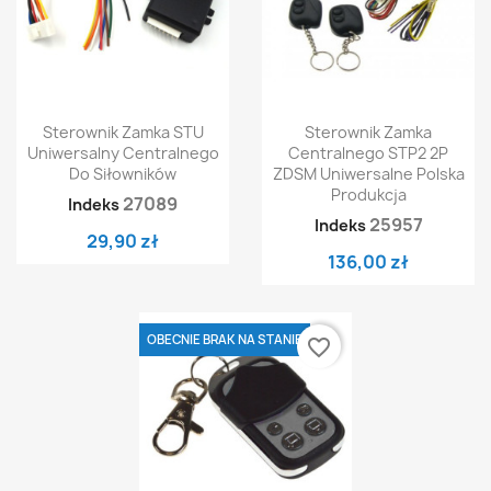
Sterownik Zamka STU
Sterownik Zamka
Uniwersalny Centralnego
Centralnego STP2 2P
Do Siłowników
ZDSM Uniwersalne Polska
Produkcja
27089
Indeks
25957
Indeks
29,90 zł
136,00 zł
OBECNIE BRAK NA STANIE
favorite_border