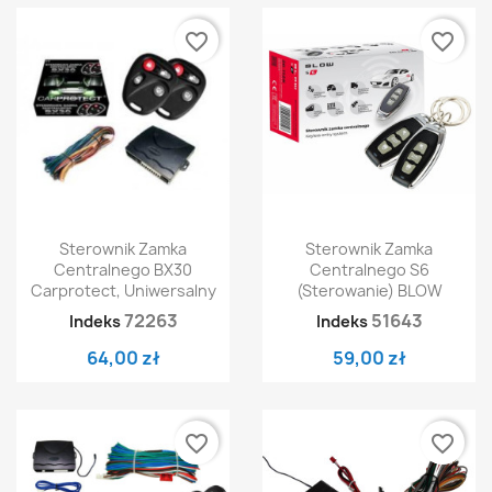
favorite_border
favorite_border
Sterownik Zamka
Sterownik Zamka
Centralnego BX30
Centralnego S6
Carprotect, Uniwersalny
(sterowanie) BLOW
72263
51643
Indeks
Indeks
64,00 zł
59,00 zł
favorite_border
favorite_border