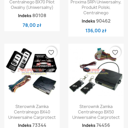
Centralnego BX70 Pilot
Proxima SRPi Uniwersalny,
Owalny (uniwersalny)
Produkt Polski,
Centralnego
80108
Indeks
90462
Indeks
78,00 zł
136,00 zł
favorite_border
favorite_border
Sterownik Zamka
Sterownik Zamka
Centralnego BX40
Centralnego BX50
Uniwersalne Carprotect
Uniwersalne Carprotect
73344
74456
Indeks
Indeks