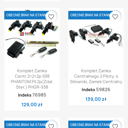
OBECNIE BRAK NA STANIE
OBECNIE BRAK NA STANIE
favorite_border
favorite_border
Komplet Zamka
Komplet Zamka
Centr.2+2+2p 938
Centralnego 2 Piloty, 4
PHANTOM Pil.2p(zdal.
Siłowniki, Zamek Centralny
Ster.) PHGR-938
59826
Indeks
76985
Indeks
139,00 zł
129,00 zł
OBECNIE BRAK NA STANIE
OBECNIE BRAK NA STANIE
favorite_border
favorite_border