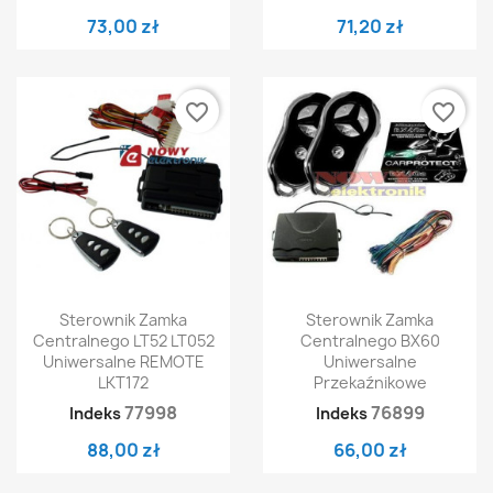
73,00 zł
71,20 zł
favorite_border
favorite_border
Sterownik Zamka
Sterownik Zamka
Centralnego LT52 LT052
Centralnego BX60
Uniwersalne REMOTE
Uniwersalne
LKT172
Przekaźnikowe
77998
76899
Indeks
Indeks
88,00 zł
66,00 zł