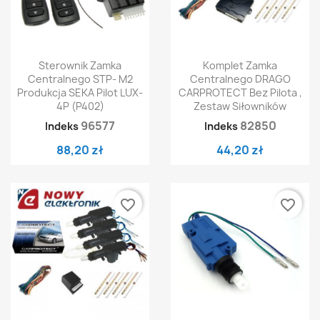
Sterownik Zamka
Komplet Zamka
Centralnego STP- M2
Centralnego DRAGO
Produkcja SEKA Pilot LUX-
CARPROTECT Bez Pilota ,
4P (P402)
Zestaw Siłowników
96577
82850
Indeks
Indeks
88,20 zł
44,20 zł
favorite_border
favorite_border