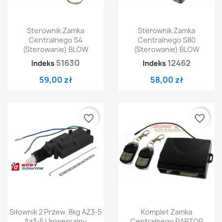
Sterownik Zamka
Sterownik Zamka
Centralnego S4
Centralnego S80
(sterowanie) BLOW
(Sterowanie) BLOW
51630
12462
Indeks
Indeks
59,00 zł
58,00 zł
favorite_border
favorite_border
Siłownik 2 Przew. 8kg AZ3-5
Komplet Zamka
Az3-5 Uniwersalny
Centralnego RAPTOR