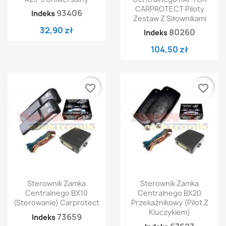
CARPROTECT Piloty
93406
Indeks
Zestaw Z Siłownikami
32,90 zł
80260
Indeks
104,50 zł
favorite_border
favorite_border
Sterownik Zamka
Sterownik Zamka
Centralnego BX10
Centralnego BX20
(sterowanie) Carprotect
Przekaźnikowy (Pilot Z
Kluczykiem)
73659
Indeks