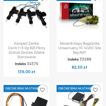
Komplet Zamka
Siłownik Klapy Bagażnika
Centr.1+3+2p 825 Piloty
Uniwersalny 10-14VDC Siła
2sztuki Zestaw Zdalne
5kg AMT
Sterowanie
33288
Indeks
34575
Indeks
82,50 zł
139,00 zł
OBECNIE BRAK NA STANIE
OBECNIE BRAK NA STANIE
favorite_border
favorite_border