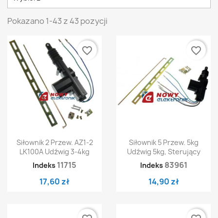
Pokazano 1-43 z 43 pozycji
favorite_border
favorite_border
Siłownik 2 Przew. AZ1-2
Siłownik 5 Przew. 5kg
LK100A Udźwig 3-4kg
Udźwig 5kg, Sterujący
11715
83961
Indeks
Indeks
17,60 zł
14,90 zł