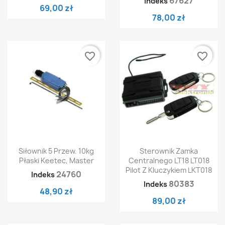
67627
Indeks
69,00 zł
78,00 zł
favorite_border
favorite_border
Siłownik 5 Przew. 10kg
Sterownik Zamka
Płaski Keetec, Master
Centralnego LT18 LT018
Pilot Z Kluczykiem LKT018
24760
Indeks
80383
Indeks
48,90 zł
89,00 zł