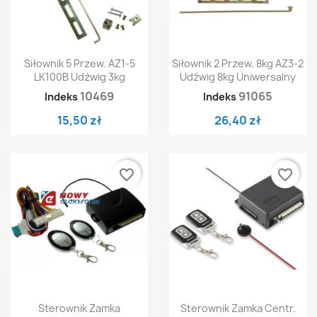
Siłownik 5 Przew. AZ1-5
Siłownik 2 Przew. 8kg AZ3-2
LK100B Udżwig 3kg
Udźwig 8kg Uniwersalny
10469
91065
Indeks
Indeks
15,50 zł
26,40 zł
favorite_border
favorite_border
Sterownik Zamka
Sterownik Zamka Centr.