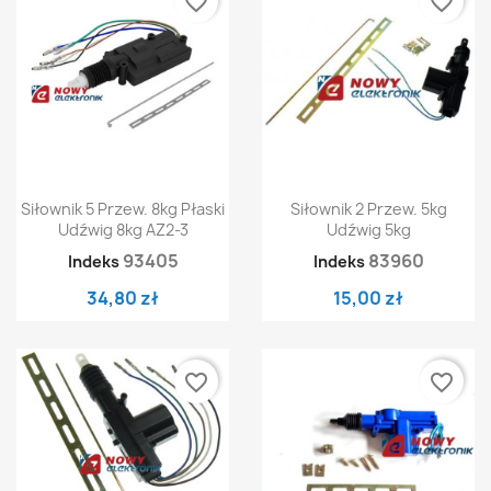
favorite_border
favorite_border
Siłownik 5 Przew. 8kg Płaski
Siłownik 2 Przew. 5kg
Udźwig 8kg AZ2-3
Udźwig 5kg
93405
83960
Indeks
Indeks
34,80 zł
15,00 zł
favorite_border
favorite_border