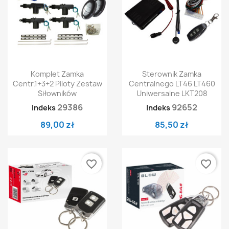
Komplet Zamka
Sterownik Zamka
Centr.1+3+2 Piloty Zestaw
Centralnego LT46 LT460
Siłowników
Uniwersalne LKT208
29386
92652
Indeks
Indeks
89,00 zł
85,50 zł
favorite_border
favorite_border