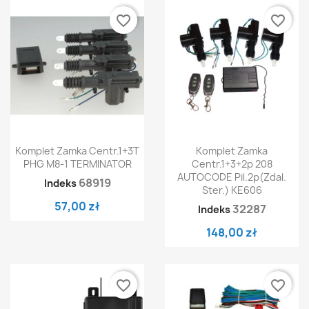
favorite_border
favorite_border
Komplet Zamka Centr.1+3T
Komplet Zamka
PHG M8-1 TERMINATOR
Centr.1+3+2p 208
AUTOCODE Pil.2p(zdal.
68919
Indeks
Ster.) KE606
57,00 zł
32287
Indeks
148,00 zł
favorite_border
favorite_border