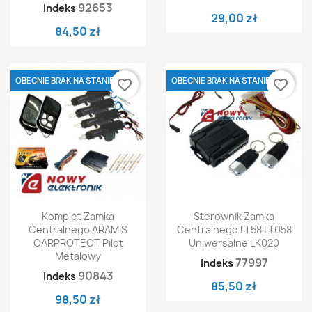
92653
Indeks
29,00 zł
84,50 zł
OBECNIE BRAK NA STANIE
OBECNIE BRAK NA STANIE
favorite_border
favorite_border
Komplet Zamka
Sterownik Zamka
Centralnego ARAMIS
Centralnego LT58 LT058
CARPROTECT Pilot
Uniwersalne LK020
Metalowy
77997
Indeks
90843
Indeks
85,50 zł
98,50 zł