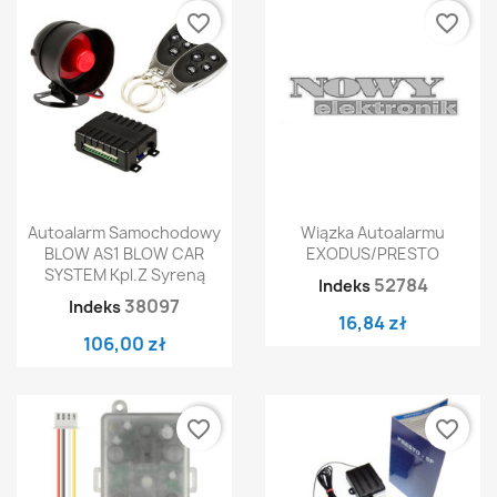
favorite_border
favorite_border
Autoalarm Samochodowy
Wiązka Autoalarmu
BLOW AS1 BLOW CAR
EXODUS/PRESTO
SYSTEM Kpl.z Syreną
52784
Indeks
38097
Indeks
16,84 zł
106,00 zł
favorite_border
favorite_border