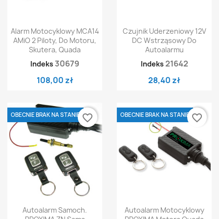
Alarm Motocyklowy MCA14
Czujnik Uderzeniowy 12V
AMiO 2 Piloty, Do Motoru,
DC Wstrząsowy Do
Skutera, Quada
Autoalarmu
30679
21642
Indeks
Indeks
108,00 zł
28,40 zł
OBECNIE BRAK NA STANIE
OBECNIE BRAK NA STANIE
favorite_border
favorite_border
Autoalarm Samoch.
Autoalarm Motocyklowy