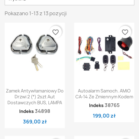
Pokazano 1-13 z 13 pozycji
favorite_border
favorite_border
Zamek Antywłamaniowy Do
Autoalarm Samoch. AMiO
Drzwi 2 (*) 2szt Aut
CA-14 Ze Zmiennym Kodem
Dostawczych BUS, LAMPA
38765
Indeks
34898
Indeks
199,00 zł
369,00 zł