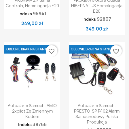
PROXIMA ZN Sama
PROXIMA Motora Quada
Centrala, Homologacja E20
HIBERNATUS Homologacja
E20
95941
Indeks
92807
Indeks
249,00 zł
349,00 zł
OBECNIE BRAK NA STANIE
OBECNIE BRAK NA STANIE
favorite_border
favorite_border
Autoalarm Samoch. AMiO
Autoalarm Samoch.
2xpilot Ze Zmiennym
PRESTO-SP P402 Alarm
Kodem
Samochodowy Polska
Produkcja
38766
Indeks