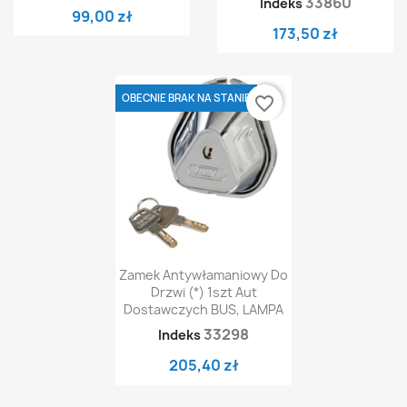
33860
Indeks
99,00 zł
173,50 zł
OBECNIE BRAK NA STANIE
favorite_border
Zamek Antywłamaniowy Do
Drzwi (*) 1szt Aut
Dostawczych BUS, LAMPA
33298
Indeks
205,40 zł