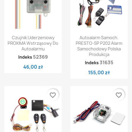
Czujnik Uderzeniowy
Autoalarm Samoch.
PROXIMA Wstrząsowy Do
PRESTO-SP P202 Alarm
Autoalarmu
Samochodowy Polska
Produkcja
52369
Indeks
31635
Indeks
46,00 zł
155,00 zł
favorite_border
favorite_border