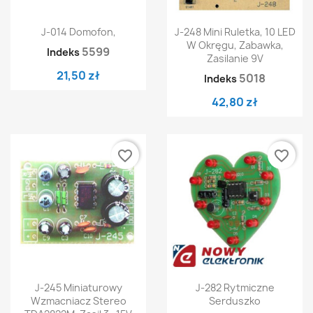
J-014 Domofon,
J-248 Mini Ruletka, 10 LED
W Okręgu, Zabawka,
5599
Indeks
Zasilanie 9V
21,50 zł
5018
Indeks
42,80 zł
favorite_border
favorite_border
J-245 Miniaturowy
J-282 Rytmiczne
Wzmacniacz Stereo
Serduszko