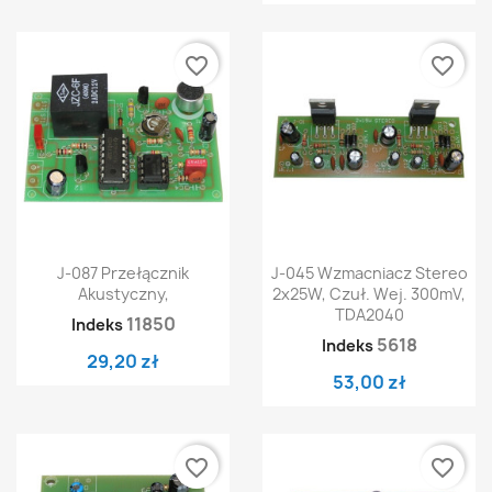
favorite_border
favorite_border
J-087 Przełącznik
J-045 Wzmacniacz Stereo
Akustyczny,
2x25W, Czuł. Wej. 300mV,
TDA2040
11850
Indeks
5618
Indeks
29,20 zł
53,00 zł
favorite_border
favorite_border