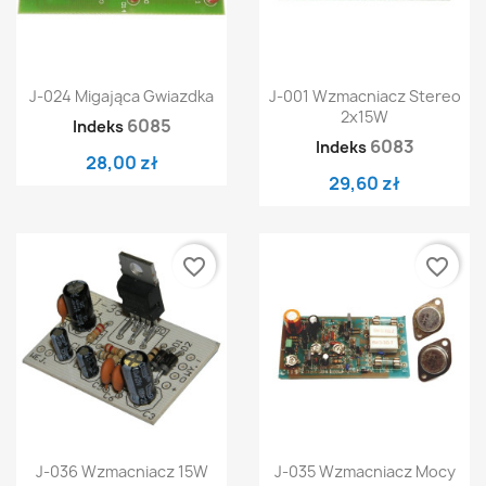
J-024 Migająca Gwiazdka
J-001 Wzmacniacz Stereo
2x15W
6085
Indeks
6083
Indeks
28,00 zł
29,60 zł
favorite_border
favorite_border
J-036 Wzmacniacz 15W
J-035 Wzmacniacz Mocy