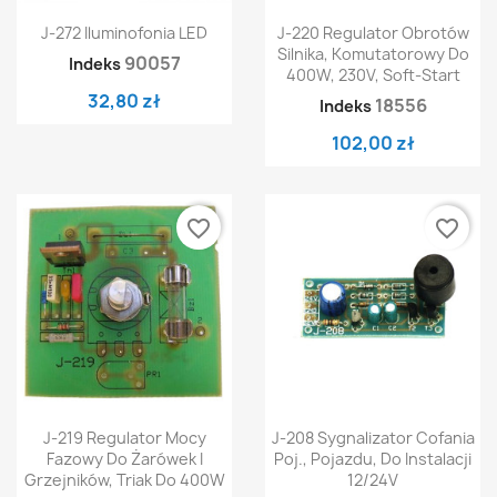
J-272 Iluminofonia LED
J-220 Regulator Obrotów
Silnika, Komutatorowy Do
90057
Indeks
400W, 230V, Soft-Start
32,80 zł
18556
Indeks
102,00 zł
favorite_border
favorite_border
J-219 Regulator Mocy
J-208 Sygnalizator Cofania
Fazowy Do Żarówek I
Poj., Pojazdu, Do Instalacji
Grzejników, Triak Do 400W
12/24V