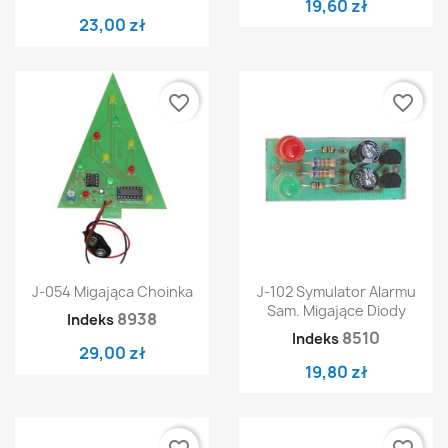
19,60 zł
23,00 zł
favorite_border
favorite_border
J-054 Migająca Choinka
J-102 Symulator Alarmu
Sam. Migające Diody
8938
Indeks
8510
Indeks
29,00 zł
19,80 zł