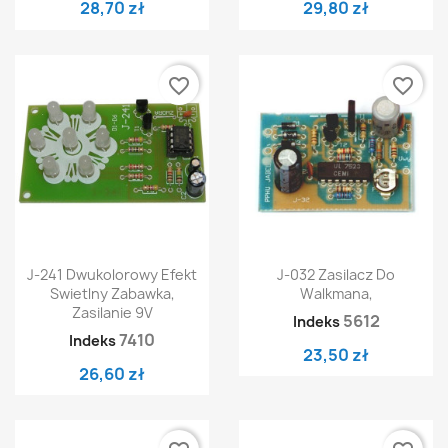
28,70 zł
29,80 zł
favorite_border
favorite_border
J-241 Dwukolorowy Efekt
J-032 Zasilacz Do
Swietlny Zabawka,
Walkmana,
Zasilanie 9V
5612
Indeks
7410
Indeks
23,50 zł
26,60 zł