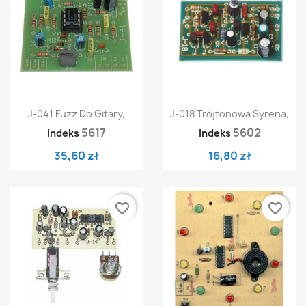
J-041 Fuzz Do Gitary,
J-018 Trójtonowa Syrena,
5617
5602
Indeks
Indeks
35,60 zł
16,80 zł
favorite_border
favorite_border