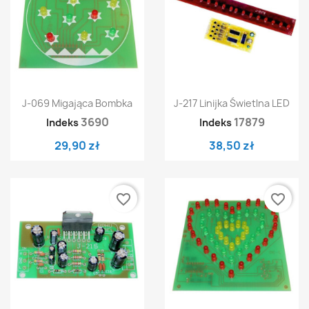
J-069 Migająca Bombka
J-217 Linijka Świetlna LED
3690
17879
Indeks
Indeks
29,90 zł
38,50 zł
favorite_border
favorite_border