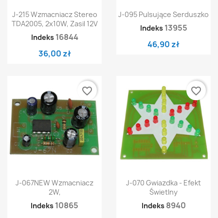
J-215 Wzmacniacz Stereo
J-095 Pulsujące Serduszko
TDA2005, 2x10W, Zasil 12V
13955
Indeks
16844
Indeks
46,90 zł
36,00 zł
favorite_border
favorite_border
J-067NEW Wzmacniacz
J-070 Gwiazdka - Efekt
2W,
Świetlny
10865
8940
Indeks
Indeks