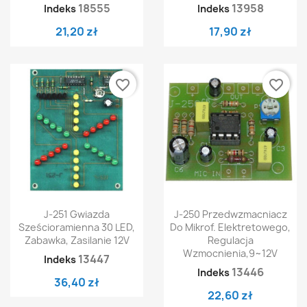
18555
13958
Indeks
Indeks
21,20 zł
17,90 zł
favorite_border
favorite_border
J-251 Gwiazda
J-250 Przedwzmacniacz
Sześcioramienna 30 LED,
Do Mikrof. Elektretowego,
Zabawka, Zasilanie 12V
Regulacja
Wzmocnienia,9~12V
13447
Indeks
13446
Indeks
36,40 zł
22,60 zł