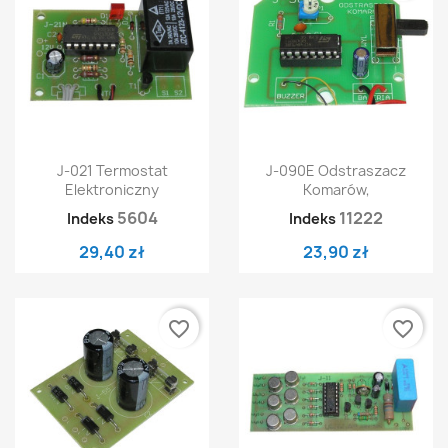
J-021 Termostat
J-090E Odstraszacz
Elektroniczny
Komarów,
5604
11222
Indeks
Indeks
29,40 zł
23,90 zł
favorite_border
favorite_border