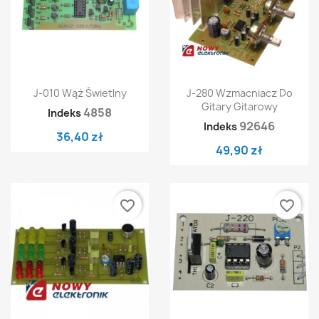
J-010 Wąż Świetlny
J-280 Wzmacniacz Do
Gitary Gitarowy
4858
Indeks
92646
Indeks
36,40 zł
49,90 zł
favorite_border
favorite_border