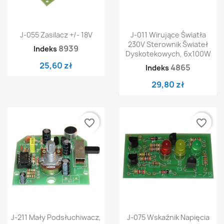
J-055 Zasilacz +/- 18V
J-011 Wirujące Światła
230V Sterownik Świateł
8939
Indeks
Dyskotekowych, 6x100W
25,60 zł
4865
Indeks
29,80 zł
favorite_border
favorite_border
J-211 Mały Podsłuchiwacz,
J-075 Wskaźnik Napięcia