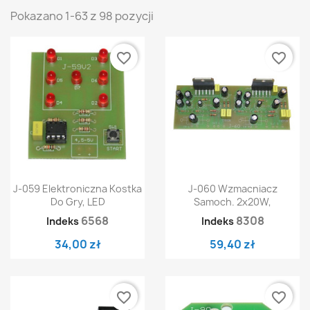
Pokazano 1-63 z 98 pozycji
favorite_border
favorite_border
J-059 Elektroniczna Kostka
J-060 Wzmacniacz
Do Gry, LED
Samoch. 2x20W,
6568
8308
Indeks
Indeks
34,00 zł
59,40 zł
favorite_border
favorite_border