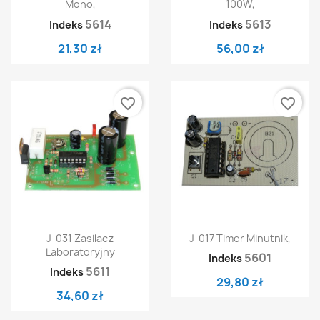
Mono,
100W,
5614
5613
Indeks
Indeks
21,30 zł
56,00 zł
favorite_border
favorite_border
J-031 Zasilacz
J-017 Timer Minutnik,
Laboratoryjny
5601
Indeks
5611
Indeks
29,80 zł
34,60 zł