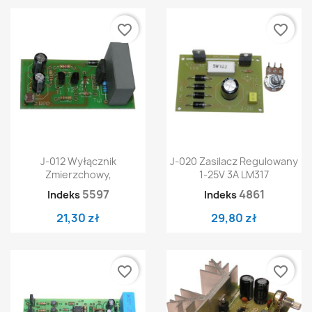
favorite_border
favorite_border
J-012 Wyłącznik
J-020 Zasilacz Regulowany
Zmierzchowy,
1-25V 3A LM317
5597
4861
Indeks
Indeks
21,30 zł
29,80 zł
favorite_border
favorite_border