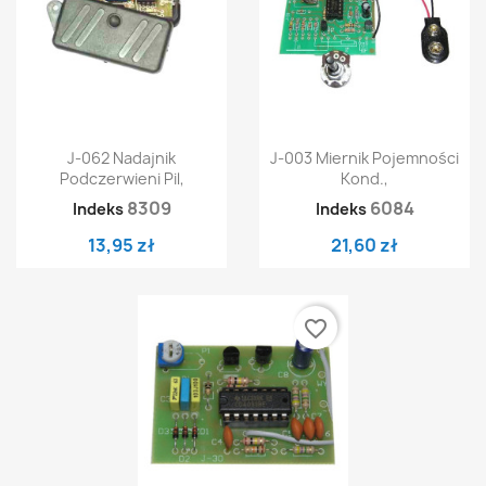
J-062 Nadajnik
J-003 Miernik Pojemności
Podczerwieni Pil,
Kond.,
8309
6084
Indeks
Indeks
13,95 zł
21,60 zł
favorite_border