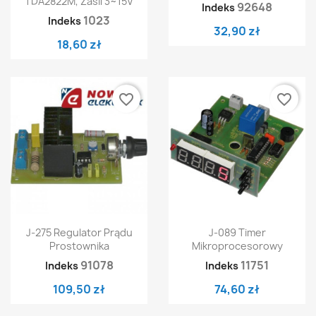
TDA2822M, Zasil 3~15V
92648
Indeks
1023
Indeks
32,90 zł
18,60 zł
favorite_border
favorite_border
J-275 Regulator Prądu
J-089 Timer
Prostownika
Mikroprocesorowy
91078
11751
Indeks
Indeks
109,50 zł
74,60 zł