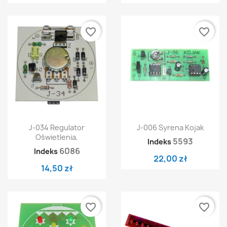
favorite_border
favorite_border
J-034 Regulator
J-006 Syrena Kojak
Oświetlenia,
5593
Indeks
6086
Indeks
22,00 zł
14,50 zł
favorite_border
favorite_border