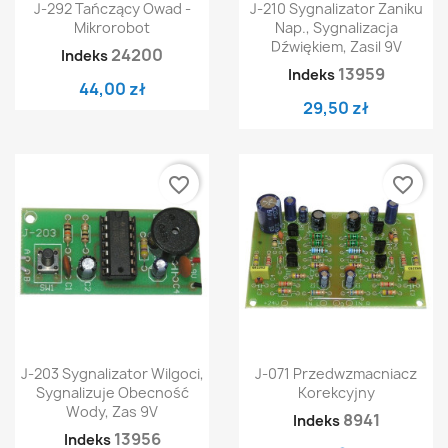
J-292 Tańczący Owad -
J-210 Sygnalizator Zaniku
Mikrorobot
Nap., Sygnalizacja
Dźwiękiem, Zasil 9V
24200
Indeks
13959
Indeks
44,00 zł
29,50 zł
favorite_border
favorite_border
J-203 Sygnalizator Wilgoci,
J-071 Przedwzmacniacz
Sygnalizuje Obecność
Korekcyjny
Wody, Zas 9V
8941
Indeks
13956
Indeks