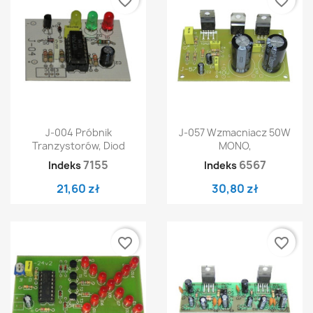
favorite_border
favorite_border
J-004 Próbnik
J-057 Wzmacniacz 50W
Tranzystorów, Diod
MONO,
7155
6567
Indeks
Indeks
21,60 zł
30,80 zł
favorite_border
favorite_border