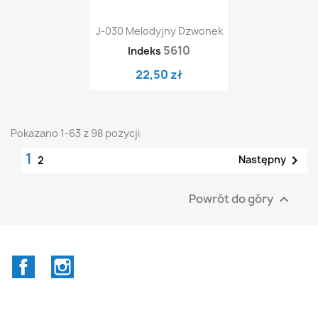
J-030 Melodyjny Dzwonek
5610
Indeks
22,50 zł
Pokazano 1-63 z 98 pozycji
1

Następny
2
Powrót do góry

Facebook
Instagram