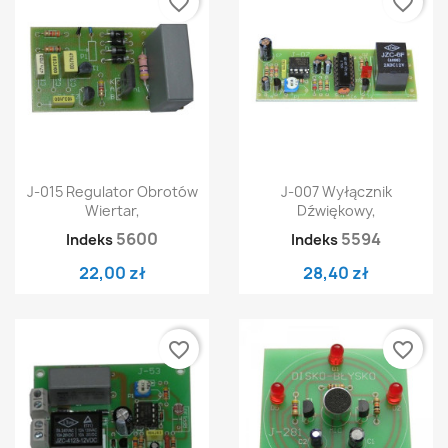
favorite_border
favorite_border
J-015 Regulator Obrotów
J-007 Wyłącznik
Wiertar,
Dźwiękowy,
5600
5594
Indeks
Indeks
22,00 zł
28,40 zł
favorite_border
favorite_border