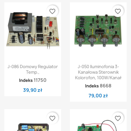
favorite_border
favorite_border
J-086 Domowy Regulator
J-050 Iluminofonia 3-
Temp.,
Kanałowa Sterownik
Kolorofon, 100W/kanał
11750
Indeks
8668
Indeks
39,90 zł
79,00 zł
favorite_border
favorite_border