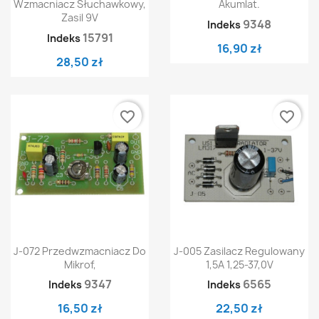
Wzmacniacz Słuchawkowy,
Akumlat.
Zasil 9V
9348
Indeks
15791
Indeks
16,90 zł
28,50 zł
favorite_border
favorite_border
J-072 Przedwzmacniacz Do
J-005 Zasilacz Regulowany
Mikrof,
1,5A 1,25-37,0V
9347
6565
Indeks
Indeks
16,50 zł
22,50 zł