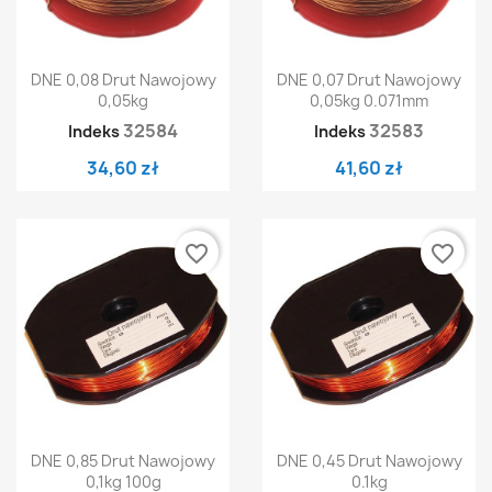
DNE 0,08 Drut Nawojowy
DNE 0,07 Drut Nawojowy
0,05kg
0,05kg 0.071mm
32584
32583
Indeks
Indeks
34,60 zł
41,60 zł
favorite_border
favorite_border
DNE 0,85 Drut Nawojowy
DNE 0,45 Drut Nawojowy
0,1kg 100g
0.1kg