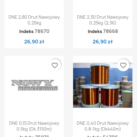
DNE 2,80 Drut Nawojowy
DNE 2,30 Drut Nawojowy
0,25kg
0,25kg (2,36)
78670
78668
Indeks
Indeks
26,90 zł
26,90 zł
favorite_border
favorite_border
DNE 0,15 Drut Nawojowy
DNE 0,40 Drut Nawojowy
0.5kg (ok.3150m)
0,8-1kg (ok440m)