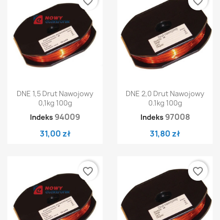
favorite_border
favorite_border
DNE 1,5 Drut Nawojowy
DNE 2,0 Drut Nawojowy
0,1kg 100g
0.1kg 100g
94009
97008
Indeks
Indeks
31,00 zł
31,80 zł
favorite_border
favorite_border