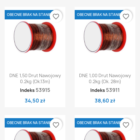
OBECNIE BRAK NA STANIE
OBECNIE BRAK NA STANIE
favorite_border
favorite_border
DNE 1,50 Drut Nawojowy
DNE 1,00 Drut Nawojowy
0.2kg (ok.13m)
0.2kg (ok. 28m)
53915
53911
Indeks
Indeks
34,50 zł
38,60 zł
OBECNIE BRAK NA STANIE
OBECNIE BRAK NA STANIE
favorite_border
favorite_border