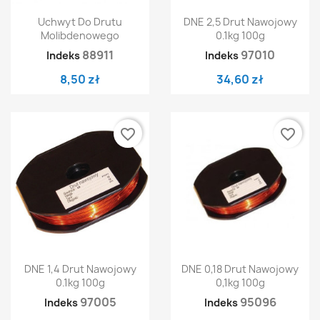
Uchwyt Do Drutu
DNE 2,5 Drut Nawojowy
Molibdenowego
0.1kg 100g
88911
97010
Indeks
Indeks
8,50 zł
34,60 zł
favorite_border
favorite_border
DNE 1,4 Drut Nawojowy
DNE 0,18 Drut Nawojowy
0.1kg 100g
0,1kg 100g
97005
95096
Indeks
Indeks