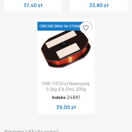
37,40 zł
33,80 zł
OBECNIE BRAK NA STANIE
favorite_border
DNE 1,10 Drut Nawojowy
0.2kg (Ok 21m) 200g
24881
Indeks
39,00 zł
Pokazano 1-63 z 64 pozycji