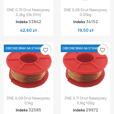
DNE 0,70 Drut Nawojowy
DNE 0,06 Drut Nawojowy
0,2kg (ok.57m)
0,05kg
53842
34152
Indeks
Indeks
42,60 zł
19,50 zł
OBECNIE BRAK NA STANIE
OBECNIE BRAK NA STANIE
favorite_border
favorite_border
DNE 0,09 Drut Nawojowy
DNE 0,71 Drut Nawojowy
0,1kg
0,1kg 100g
32585
29972
Indeks
Indeks