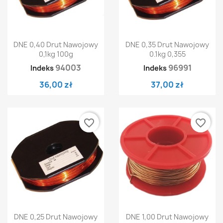
DNE 0,40 Drut Nawojowy
DNE 0,35 Drut Nawojowy
0,1kg 100g
0.1kg 0,355
94003
96991
Indeks
Indeks
36,00 zł
37,00 zł
favorite_border
favorite_border
DNE 0,25 Drut Nawojowy
DNE 1,00 Drut Nawojowy