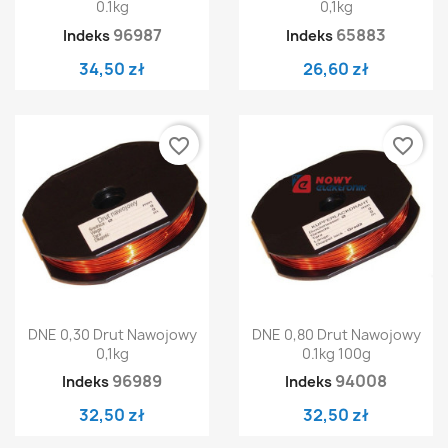
0.1kg
0,1kg
96987
65883
Indeks
Indeks
34,50 zł
26,60 zł
favorite_border
favorite_border
DNE 0,30 Drut Nawojowy
DNE 0,80 Drut Nawojowy
0,1kg
0.1kg 100g
96989
94008
Indeks
Indeks
32,50 zł
32,50 zł