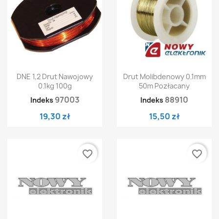
DNE 1,2 Drut Nawojowy
Drut Molibdenowy 0.1mm
0.1kg 100g
50m Pozłacany
97003
88910
Indeks
Indeks
19,30 zł
15,50 zł
favorite_border
favorite_border