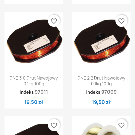
favorite_border
favorite_border
DNE 3,0 Drut Nawojowy
DNE 2,2 Drut Nawojowy
0.1kg 100g
0.1kg 100g
97011
97009
Indeks
Indeks
19,50 zł
19,50 zł
favorite_border
favorite_border