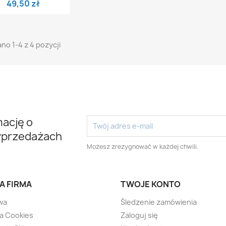
49,50 zł
no 1-4 z 4 pozycji
mację o
yprzedażach
Możesz zrezygnować w każdej chwili.
A FIRMA
TWOJE KONTO
wa
Śledzenie zamówienia
ka Cookies
Zaloguj się