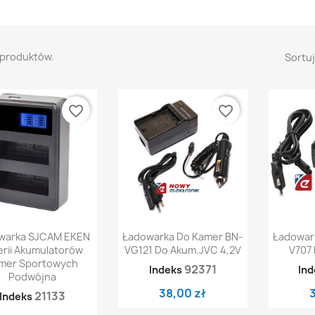
 produktów.
Sortuj
favorite_border
favorite_border
Szybki podgląd
Szybki podgląd
Sz


warka SJCAM EKEN
Ładowarka Do Kamer BN-
Ładowar
erii Akumulatorów
VG121 Do Akum.JVC 4,2V
V707
mer Sportowych
92371
Indeks
Ind
Podwójna
38,00 zł
21133
Indeks