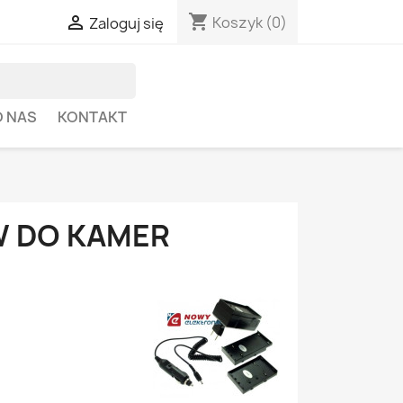
shopping_cart

Koszyk
(0)
Zaloguj się
O NAS
KONTAKT
 DO KAMER