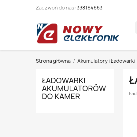
Zadzwoń do nas:
338164663
Strona główna
Akumulatory i Ładowarki
Ł
ŁADOWARKI
AKUMULATORÓW
Ład
DO KAMER