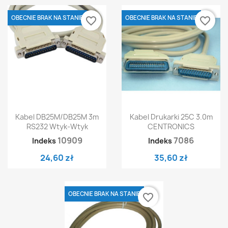
OBECNIE BRAK NA STANIE
OBECNIE BRAK NA STANIE
favorite_border
favorite_border
Kabel DB25M/DB25M 3m
Kabel Drukarki 25C 3.0m
RS232 Wtyk-Wtyk
CENTRONICS
10909
7086
Indeks
Indeks
24,60 zł
35,60 zł
OBECNIE BRAK NA STANIE
favorite_border