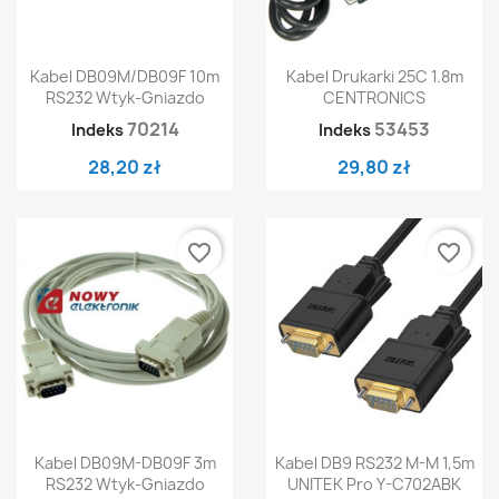
Kabel DB09M/DB09F 10m
Kabel Drukarki 25C 1.8m
RS232 Wtyk-Gniazdo
CENTRONICS
70214
53453
Indeks
Indeks
28,20 zł
29,80 zł
favorite_border
favorite_border
Kabel DB09M-DB09F 3m
Kabel DB9 RS232 M-M 1,5m
RS232 Wtyk-Gniazdo
UNITEK Pro Y-C702ABK