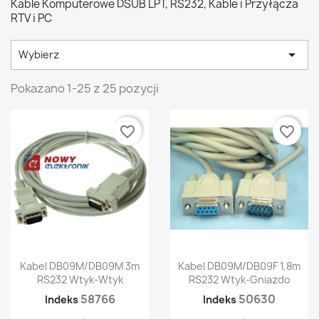
Kable Komputerowe DSUB LPT, RS232, Kable i Przyłącza
RTV i PC

Wybierz
Pokazano 1-25 z 25 pozycji
favorite_border
favorite_border
Kabel DB09M/DB09M 3m
Kabel DB09M/DB09F 1,8m
RS232 Wtyk-Wtyk
RS232 Wtyk-Gniazdo
58766
50630
Indeks
Indeks