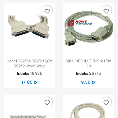
favorite_border
favorite_border
Kabel DB25M/DB25M 1,8m
Kabel DB09M/DB09M 1.5m-
RS232 Wtyk-Wtyk
1.8
18456
29713
Indeks
Indeks
17,00 zł
9,50 zł
favorite_border
favorite_border