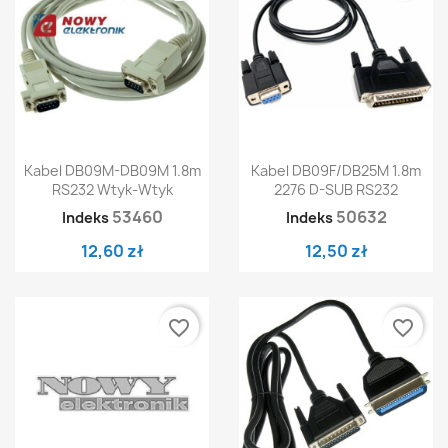
Kabel DB09M-DB09M 1.8m
Kabel DB09F/DB25M 1.8m
RS232 Wtyk-Wtyk
2276 D-SUB RS232
53460
50632
Indeks
Indeks
12,60 zł
12,50 zł
favorite_border
favorite_border