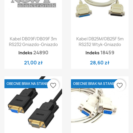
Kabel DB09F/DB09F 3m
Kabel DB25M/DB25F 5m
RS232 Gniazdo-Gniazdo
RS232 Wtyk-Gniazdo
24890
18459
Indeks
Indeks
21,00 zł
28,60 zł
OBECNIE BRAK NA STANIE
OBECNIE BRAK NA STANIE
favorite_border
favorite_border