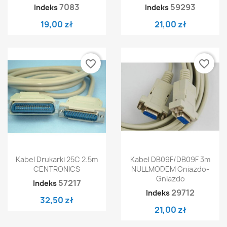
7083
59293
Indeks
Indeks
19,00 zł
21,00 zł
favorite_border
favorite_border
Kabel Drukarki 25C 2.5m
Kabel DB09F/DB09F 3m
CENTRONICS
NULLMODEM Gniazdo-
Gniazdo
57217
Indeks
29712
Indeks
32,50 zł
21,00 zł