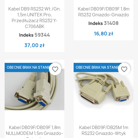
Kabel DB9 RS232 Wt./Gn.
Kabel DB09F/DB09F 1,8m
1,5m UNITEK Pro,
RS232 Gniazdo-Gniazdo
Przedłużacz RS232 Y-
31408
Indeks
C706ABK
16,80 zł
59344
Indeks
37,00 zł
OBECNIE BRAK NA STANIE
OBECNIE BRAK NA STANIE
favorite_border
favorite_border
Kabel DB09F/DB09F 1,8m
Kabel DB09F/DB25M 1m
NULLMODEM 1,5m Gniazdo-
RS232 Gniazdo-Wtyk