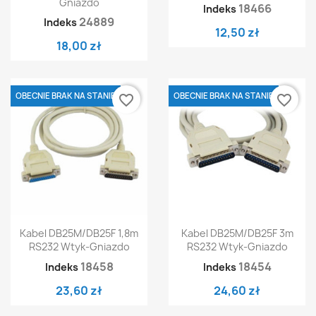
Gniazdo
18466
Indeks
24889
Indeks
12,50 zł
18,00 zł
OBECNIE BRAK NA STANIE
OBECNIE BRAK NA STANIE
favorite_border
favorite_border
Kabel DB25M/DB25F 1,8m
Kabel DB25M/DB25F 3m
RS232 Wtyk-Gniazdo
RS232 Wtyk-Gniazdo
18458
18454
Indeks
Indeks
23,60 zł
24,60 zł