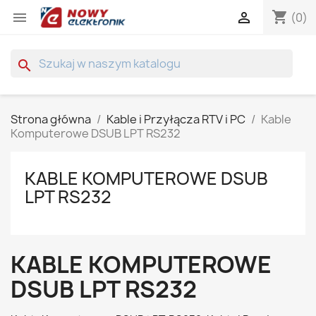
shopping_cart


(0)
search
Strona główna
Kable i Przyłącza RTV i PC
Kable
Komputerowe DSUB LPT RS232
KABLE KOMPUTEROWE DSUB
LPT RS232
KABLE KOMPUTEROWE
DSUB LPT RS232