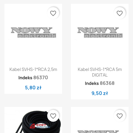
favorite_border
favorite_border
Kabel SVHS-1*RCA 2,5m
Kabel SVHS-1*RCA 5m
DIGITAL
86370
Indeks
86368
Indeks
5,80 zł
9,50 zł
favorite_border
favorite_border