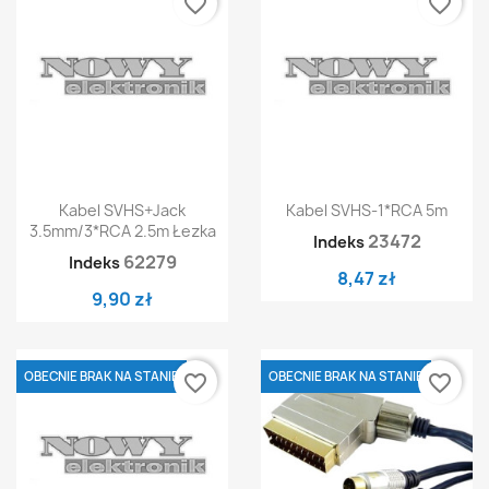
favorite_border
favorite_border
Kabel SVHS+jack
Kabel SVHS-1*RCA 5m
3.5mm/3*RCA 2.5m Łezka
23472
Indeks
62279
Indeks
8,47 zł
9,90 zł
OBECNIE BRAK NA STANIE
OBECNIE BRAK NA STANIE
favorite_border
favorite_border