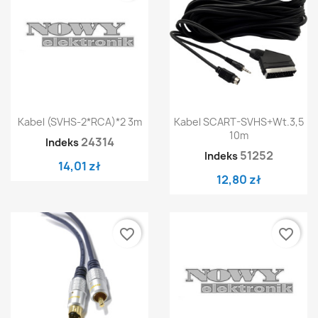
Kabel (SVHS-2*RCA)*2 3m
Kabel SCART-SVHS+wt.3,5
10m
24314
Indeks
51252
Indeks
14,01 zł
12,80 zł
favorite_border
favorite_border