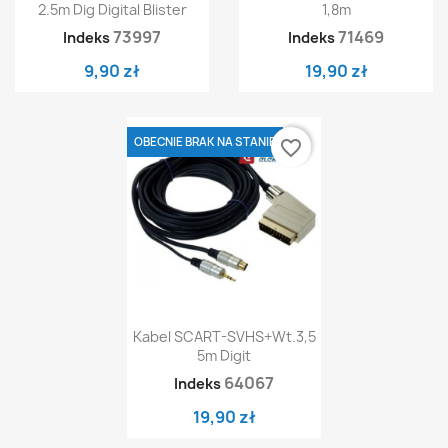
2.5m Dig Digital Blister
1,8m
73997
71469
Indeks
Indeks
9,90 zł
19,90 zł
OBECNIE BRAK NA STANIE
favorite_border
Kabel SCART-SVHS+wt.3,5
5m Digit
64067
Indeks
19,90 zł