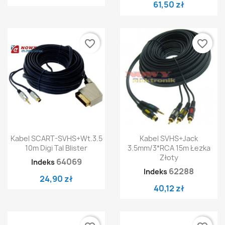
61,50 zł
favorite_border
favorite_border
Kabel SCART-SVHS+wt.3.5
Kabel SVHS+jack
10m Digi Tal Blister
3.5mm/3*RCA 15m Łezka
Złoty
64069
Indeks
62288
Indeks
24,90 zł
40,12 zł