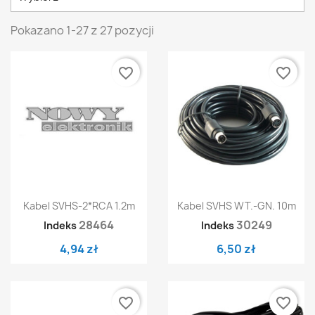
Pokazano 1-27 z 27 pozycji
favorite_border
favorite_border
Kabel SVHS-2*RCA 1.2m
Kabel SVHS WT.-GN. 10m
28464
30249
Indeks
Indeks
4,94 zł
6,50 zł
favorite_border
favorite_border