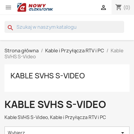
shopping_cart


(0)
search
Strona główna
Kable i Przyłącza RTV i PC
Kable
SVHS S-Video
KABLE SVHS S-VIDEO
KABLE SVHS S-VIDEO
Kable SVHS S-Video, Kable i Przyłącza RTV i PC

Wybierz