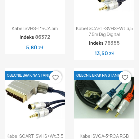
Kabel SVHS-1*RCA 3m
Kabel SCART-SVHS+wt.3,5
7.5m Dig Digital
86372
Indeks
76355
Indeks
5,80 zł
13,50 zł
OBECNIE BRAK NA STANIE
OBECNIE BRAK NA STANIE
favorite_border
favorite_border
Kabel SCART-SVHS+wt.3,5
Kabel SVGA-3*RCA RGB