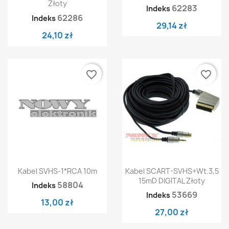
Złoty
62283
Indeks
62286
Indeks
29,14 zł
24,10 zł
favorite_border
favorite_border
Kabel SVHS-1*RCA 10m
Kabel SCART-SVHS+wt.3,5
15mD DIGITAL Złoty
58804
Indeks
53669
Indeks
13,00 zł
27,00 zł