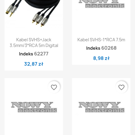
Kabel SVHS+jack
Kabel SVHS-1*RCA 7.5m
3.5mm/3*RCA 5m Digital
60268
Indeks
62277
Indeks
8,98 zł
32,87 zł
favorite_border
favorite_border