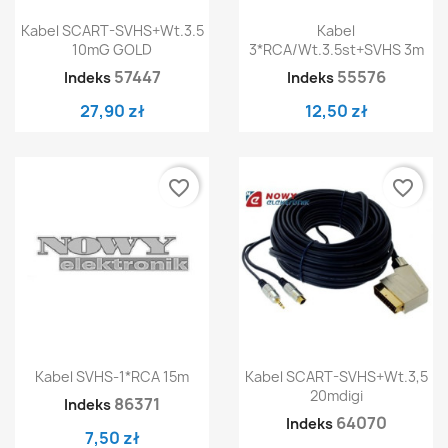
Kabel SCART-SVHS+wt.3.5
Kabel
10mG GOLD
3*RCA/wt.3.5st+SVHS 3m
57447
55576
Indeks
Indeks
27,90 zł
12,50 zł
favorite_border
favorite_border
Kabel SVHS-1*RCA 15m
Kabel SCART-SVHS+wt.3,5
20mdigi
86371
Indeks
64070
Indeks
7,50 zł