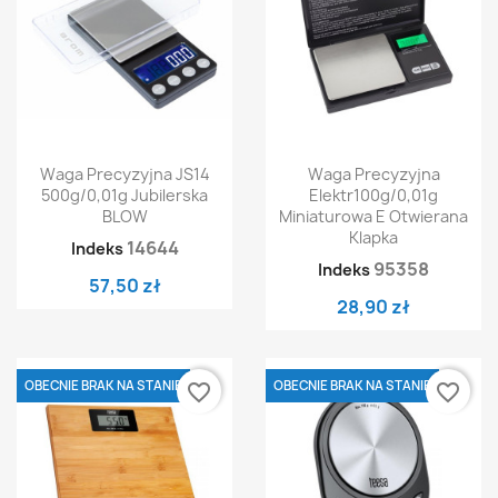
Waga Precyzyjna JS14
Waga Precyzyjna
500g/0,01g Jubilerska
Elektr100g/0,01g
BLOW
Miniaturowa E Otwierana
Klapka
14644
Indeks
95358
Indeks
57,50 zł
28,90 zł
OBECNIE BRAK NA STANIE
OBECNIE BRAK NA STANIE
favorite_border
favorite_border