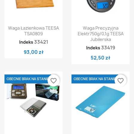
Waga Łazienkowa TEESA
Waga Precyzyjna
TSA0809
Elektr750g/0,1g TEESA
Jubilerska
33421
Indeks
33419
Indeks
93,00 zł
52,50 zł
OBECNIE BRAK NA STANIE
OBECNIE BRAK NA STANIE
favorite_border
favorite_border