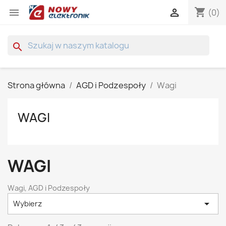
shopping_cart


(0)
search
Strona główna
AGD i Podzespoły
Wagi
WAGI
WAGI
Wagi, AGD i Podzespoły

Wybierz