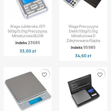
Waga Jubilerska JS11
Waga Precyzyjna
500g/0,01g Precyzyjna,
Elektr100g/0,01g
Miniaturowa BLOW
Miniaturowa D
Zdejmowana Klapka
23685
Indeks
95985
Indeks
33,00 zł
34,60 zł
favorite_border
favorite_border