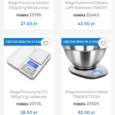
Waga Precyzyjna Elektr
Waga Kuchenna Szklana
500g/0,1g Miniaturowa
LAFE Niebieska TRACER
33195
32442
Indeks
Indeks
27,40 zł
43,50 zł
OBECNIE BRAK NA STANIE
OBECNIE BRAK NA STANIE
favorite_border
favorite_border
Waga Precyzyjna LTC
Waga Kuchenna Z Miską
500g/0,1g Jubilerska
TSA0812 TEESA
23774
23325
Indeks
Indeks
28,50 zł
92,00 zł