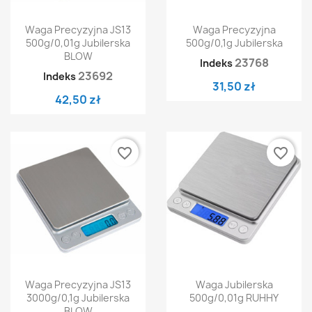
Waga Precyzyjna JS13
Waga Precyzyjna
500g/0,01g Jubilerska
500g/0,1g Jubilerska
BLOW
23768
Indeks
23692
Indeks
31,50 zł
42,50 zł
favorite_border
favorite_border
Waga Precyzyjna JS13
Waga Jubilerska
3000g/0,1g Jubilerska
500g/0,01g RUHHY
BLOW