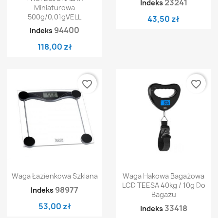
23241
Indeks
Miniaturowa
500g/0,01gVELL
43,50 zł
94400
Indeks
118,00 zł
favorite_border
favorite_border
Waga Łazienkowa Szklana
Waga Hakowa Bagażowa
LCD TEESA 40kg / 10g Do
98977
Indeks
Bagażu
53,00 zł
33418
Indeks