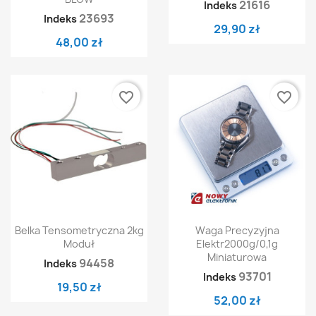
21616
Indeks
23693
Indeks
29,90 zł
48,00 zł
favorite_border
favorite_border
Belka Tensometryczna 2kg
Waga Precyzyjna
Moduł
Elektr2000g/0,1g
Miniaturowa
94458
Indeks
93701
Indeks
19,50 zł
52,00 zł