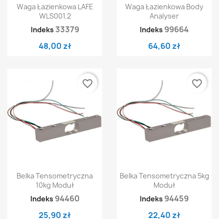
Waga Łazienkowa LAFE
Waga Łazienkowa Body
WLS001.2
Analyser
33379
99664
Indeks
Indeks
48,00 zł
64,60 zł
favorite_border
favorite_border
Belka Tensometryczna
Belka Tensometryczna 5kg
10kg Moduł
Moduł
94460
94459
Indeks
Indeks
25,90 zł
22,40 zł