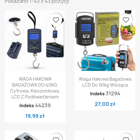
Pokazano 1-43 z 43 pozycji
favorite_border
favorite_border
WAGA HAKOWA
Waga Hakowa Bagażowa
BAGAŻOWA DO 40KG,
LCD Do 50kg Wisząca
Cyfrowa, Kieszonkowa,
31294
Indeks
LCD Z Podświetleniem
27,00 zł
44239
Indeks
19,99 zł