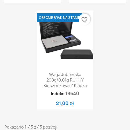
OBECNIE BRAK NA STANIE
favorite_border
Waga Jubilerska
200g/0,01g RUHHY
Kieszonkowa Z Klapką
19640
Indeks
21,00 zł
Pokazano 1-43 z 43 pozycji