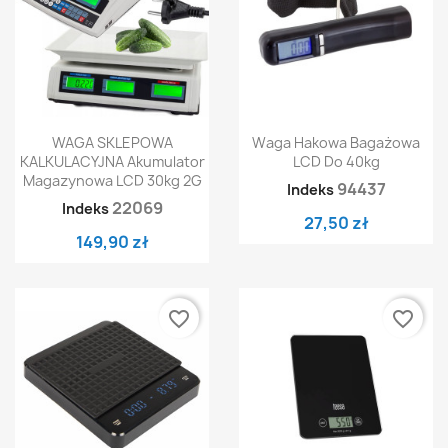
WAGA SKLEPOWA
Waga Hakowa Bagażowa
KALKULACYJNA Akumulator
LCD Do 40kg
Magazynowa LCD 30kg 2G
94437
Indeks
22069
Indeks
27,50 zł
149,90 zł
favorite_border
favorite_border