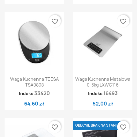
favorite_border
favorite_border
Waga Kuchenna TEESA
Waga Kuchenna Metalowa
TSA0808
0-5kg LXWG116
33420
16493
Indeks
Indeks
64,60 zł
52,00 zł
OBECNIE BRAK NA STANIE
favorite_border
favorite_border