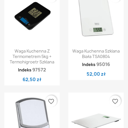
Waga Kuchenna Z
Waga Kuchenna Szklana
Termometrem 5kg +
Biała TSA0804
Termohigroetr Szklana
95016
Indeks
97572
Indeks
52,00 zł
62,50 zł
favorite_border
favorite_border