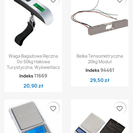
favorite_border
favorite_border
Waga Bagażowa Ręczna
Belka Tensometryczna
Do 50kg Hakowa
20kg Moduł
Turystyczna, Wyświetlacz
94461
Indeks
11669
Indeks
29,50 zł
20,90 zł
favorite_border
favorite_border