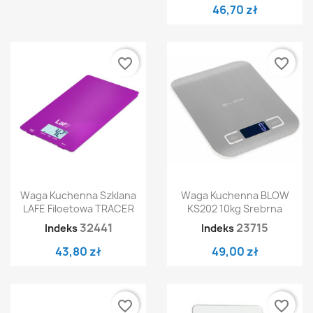
46,70 zł
favorite_border
favorite_border
Waga Kuchenna Szklana
Waga Kuchenna BLOW
LAFE Filoetowa TRACER
KS202 10kg Srebrna
32441
23715
Indeks
Indeks
43,80 zł
49,00 zł
favorite_border
favorite_border