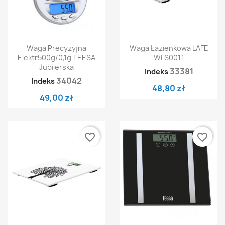
Waga Precyzyjna
Waga Łazienkowa LAFE
Elektr500g/0,1g TEESA
WLS001.1
Jubilerska
33381
Indeks
34042
Indeks
48,80 zł
49,00 zł
favorite_border
favorite_border