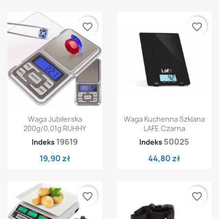
favorite_border
favorite_border
Waga Jubilerska
Waga Kuchenna Szklana
200g/0,01g RUHHY
LAFE Czarna
19619
50025
Indeks
Indeks
19,90 zł
44,80 zł
favorite_border
favorite_border