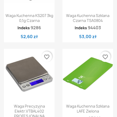
Waga Kuchenna KS207 3kg
Waga Kuchenna Szklana
0,1g Czarna
Czarna TSA0804
9286
94403
Indeks
Indeks
52,60 zł
53,00 zł
favorite_border
favorite_border
Waga Precyzyjna
Waga Kuchenna Szklana
Elektr.VTBAL402
LAFE Zielona
PROFESJONALNA