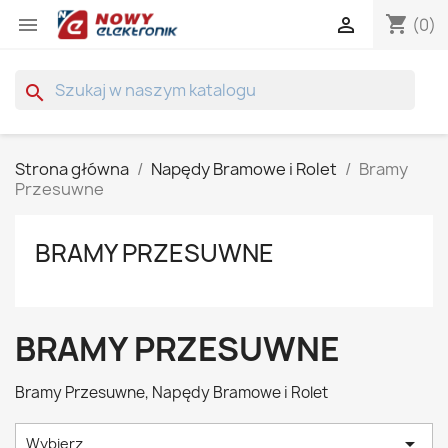
shopping_cart


(0)
search
Strona główna
Napędy Bramowe i Rolet
Bramy
Przesuwne
BRAMY PRZESUWNE
BRAMY PRZESUWNE
Bramy Przesuwne, Napędy Bramowe i Rolet

Wybierz