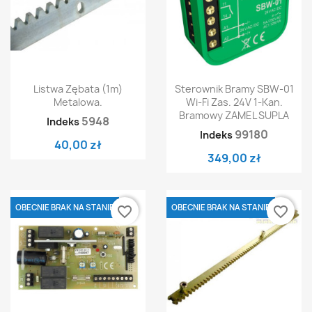
Listwa Zębata (1m)
Sterownik Bramy SBW-01
Metalowa.
Wi-Fi Zas. 24V 1-Kan.
Bramowy ZAMEL SUPLA
5948
Indeks
99180
Indeks
40,00 zł
349,00 zł
OBECNIE BRAK NA STANIE
OBECNIE BRAK NA STANIE
favorite_border
favorite_border