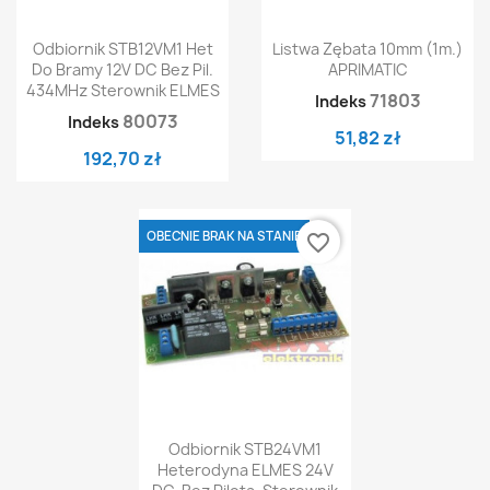
Odbiornik STB12VM1 Het
Listwa Zębata 10mm (1m.)
Do Bramy 12V DC Bez Pil.
APRIMATIC
434MHz Sterownik ELMES
71803
Indeks
80073
Indeks
51,82 zł
192,70 zł
OBECNIE BRAK NA STANIE
favorite_border
Odbiornik STB24VM1
Heterodyna ELMES 24V