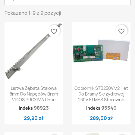
Pokazano 1-9 z 9 pozycji
favorite_border
favorite_border
Listwa Zębata Stalowa
Odbiornik STB230VM2 Het
8mm Do Napędów Bram
Do Bramy Skrzydłowej
VIDOS PROXIMA I Inne
230V ELMES Sterownik
98923
95540
Indeks
Indeks
29,90 zł
289,00 zł