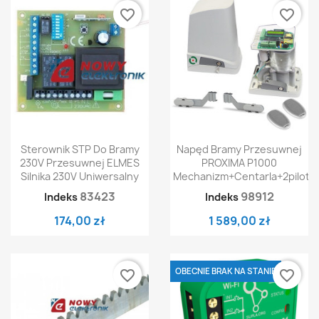
favorite_border
favorite_border
Sterownik STP Do Bramy
Napęd Bramy Przesuwnej
230V Przesuwnej ELMES
PROXIMA P1000
Silnika 230V Uniwersalny
Mechanizm+centarla+2piloty
83423
98912
Indeks
Indeks
174,00 zł
1 589,00 zł
OBECNIE BRAK NA STANIE
favorite_border
favorite_border