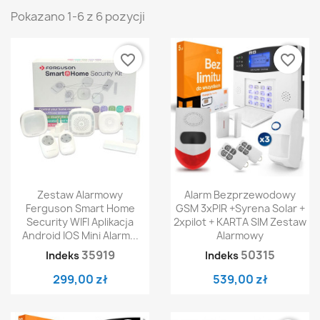
Pokazano 1-6 z 6 pozycji
favorite_border
favorite_border
Zestaw Alarmowy
Alarm Bezprzewodowy
Ferguson Smart Home
GSM 3xPIR +syrena Solar +
Security WIFI Aplikacja
2xpilot + KARTA SIM Zestaw
Android IOS Mini Alarm...
Alarmowy
35919
50315
Indeks
Indeks
299,00 zł
539,00 zł