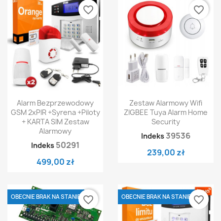
favorite_border
favorite_border
Alarm Bezprzewodowy
Zestaw Alarmowy Wifi
GSM 2xPIR +syrena +piloty
ZIGBEE Tuya Alarm Home
+ KARTA SIM Zestaw
Security
Alarmowy
39536
Indeks
50291
Indeks
239,00 zł
499,00 zł
OBECNIE BRAK NA STANIE
OBECNIE BRAK NA STANIE
favorite_border
favorite_border