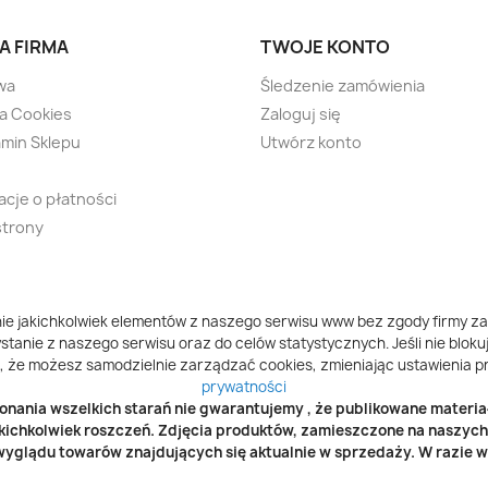
A FIRMA
TWOJE KONTO
wa
Śledzenie zamówienia
ka Cookies
Zaloguj się
min Sklepu
Utwórz konto
acje o płatności
strony
ie jakichkolwiek elementów z naszego serwisu www bez zgody firmy za
tanie z naszego serwisu oraz do celów statystycznych. Jeśli nie blokuj
, że możesz samodzielnie zarządzać cookies, zmieniając ustawienia pr
prywatności
nania wszelkich starań nie gwarantujemy , że publikowane materiał
kichkolwiek roszczeń. Zdjęcia produktów, zamieszczone na naszyc
yglądu towarów znajdujących się aktualnie w sprzedaży. W razie wą