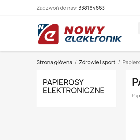
Zadzwoń do nas:
338164663
Strona główna
Zdrowie i sport
Papier
P
PAPIEROSY
ELEKTRONICZNE
Pap