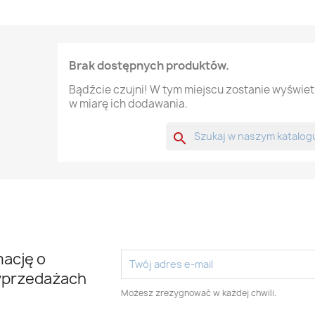
Brak dostępnych produktów.
Bądźcie czujni! W tym miejscu zostanie wyświe
w miarę ich dodawania.
search
mację o
yprzedażach
Możesz zrezygnować w każdej chwili.