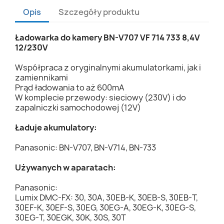
Opis
Szczegóły produktu
Ładowarka do kamery BN-V707 VF 714 733 8,4V
12/230V
Współpraca z oryginalnymi akumulatorkami, jak i
zamiennikami
Prąd ładowania to aż 600mA
W komplecie przewody: sieciowy (230V) i do
zapalniczki samochodowej (12V)
Ładuje akumulatory:
Panasonic: BN-V707, BN-V714, BN-733
Używanych w aparatach:
Panasonic:
Lumix DMC-FX: 30, 30A, 30EB-K, 30EB-S, 30EB-T,
30EF-K, 30EF-S, 30EG, 30EG-A, 30EG-K, 30EG-S,
30EG-T, 30EGK, 30K, 30S, 30T