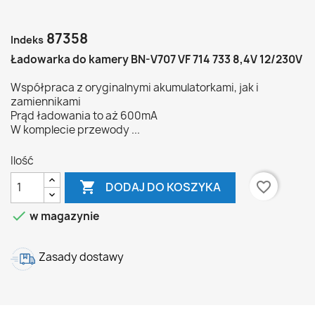
87358
Indeks
Ładowarka do kamery BN-V707 VF 714 733 8,4V 12/230V
Współpraca z oryginalnymi akumulatorkami, jak i
zamiennikami
Prąd ładowania to aż 600mA
W komplecie przewody ...
Ilość

favorite_border
DODAJ DO KOSZYKA

w magazynie
Zasady dostawy