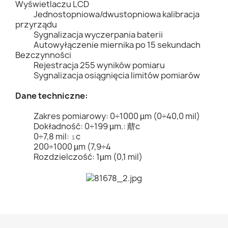
Wyświetlaczu LCD
Jednostopniowa/dwustopniowa kalibracja
przyrządu
Sygnalizacja wyczerpania baterii
Autowyłączenie miernika po 15 sekundach
Bezczynności
Rejestracja 255 wyników pomiaru
Sygnalizacja osiągnięcia limitów pomiarów
Dane techniczne:
Zakres pomiarowy: 0÷1000 µm (0÷40,0 mil)
Dokładność: 0÷199 µm.: 䔮c
0÷7,8 mil: ۮc
200÷1000 µm (7,9÷4
Rozdzielczość: 1µm (0,1 mil)