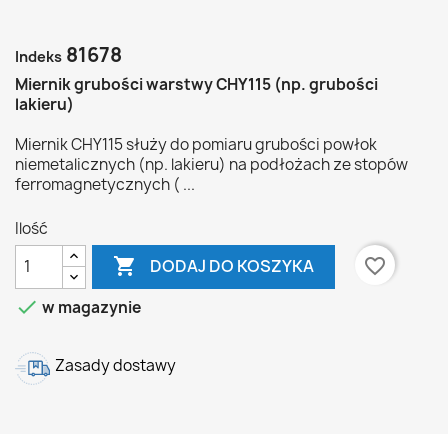
81678
Indeks
Miernik grubości warstwy CHY115 (np. grubości
lakieru)
Miernik CHY115 służy do pomiaru grubości powłok
niemetalicznych (np. lakieru) na podłożach ze stopów
ferromagnetycznych ( ...
Ilość

favorite_border
DODAJ DO KOSZYKA

w magazynie
Zasady dostawy