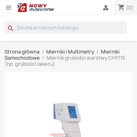
shopping_cart


(0)
search
Strona główna
Mierniki i Multimetry
Mierniki
Samochodowe
Miernik grubości warstwy CHY115
(np. grubości lakieru)