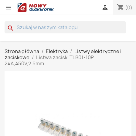
shopping_cart


(0)
search
Strona główna
Elektryka
Listwy elektryczne i
zaciskowe
Listwa zacisk. TLB01-10P
24A,450V,2.5mm