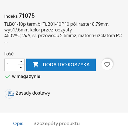
71075
Indeks
TLB01-10p term.bl.TLB01-10P 10 pól, raster 8.79mm,
wys.17.6mm, kolor przezroczysty
450VAC, 24A, śr. przewodu 2.5mm2, materiał izolatora PC
...
Ilość

favorite_border
DODAJ DO KOSZYKA

w magazynie
Zasady dostawy
Opis
Szczegóły produktu