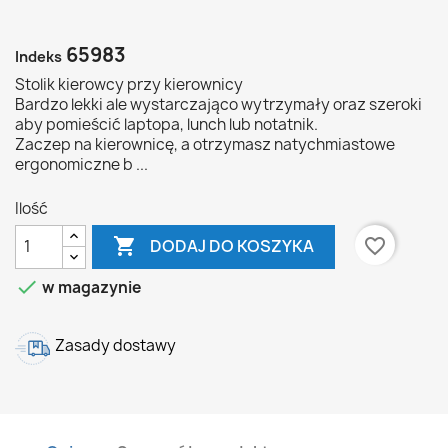
65983
Indeks
Stolik kierowcy przy kierownicy
Bardzo lekki ale wystarczająco wytrzymały oraz szeroki
aby pomieścić laptopa, lunch lub notatnik.
Zaczep na kierownicę, a otrzymasz natychmiastowe
ergonomiczne b ...
Ilość

favorite_border
DODAJ DO KOSZYKA

w magazynie
Zasady dostawy