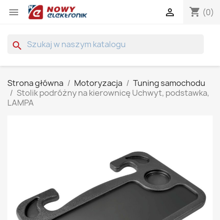
shopping_cart


(0)
search
Strona główna
Motoryzacja
Tuning samochodu
Stolik podróżny na kierownicę Uchwyt, podstawka,
LAMPA