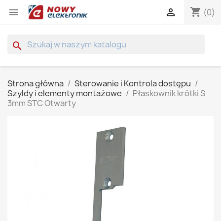
shopping_cart


(0)
search
Strona główna
Sterowanie i Kontrola dostępu
Szyldy i elementy montażowe
Płaskownik krótki S
3mm STC Otwarty