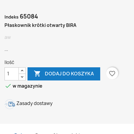
65084
Indeks
Płaskownik krótki otwarty BIRA
aw
...
Ilość

favorite_border
DODAJ DO KOSZYKA

w magazynie
Zasady dostawy