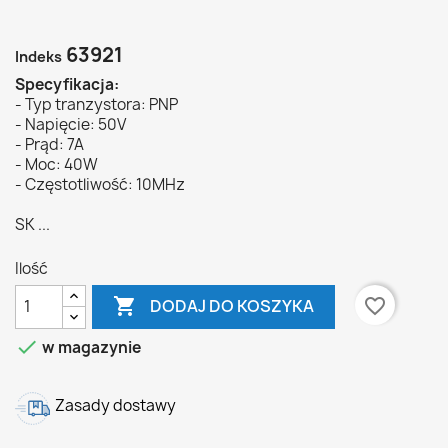
63921
Indeks
Specyfikacja:
- Typ tranzystora: PNP
- Napięcie: 50V
- Prąd: 7A
- Moc: 40W
- Częstotliwość: 10MHz
SK ...
Ilość

favorite_border
DODAJ DO KOSZYKA

w magazynie
Zasady dostawy