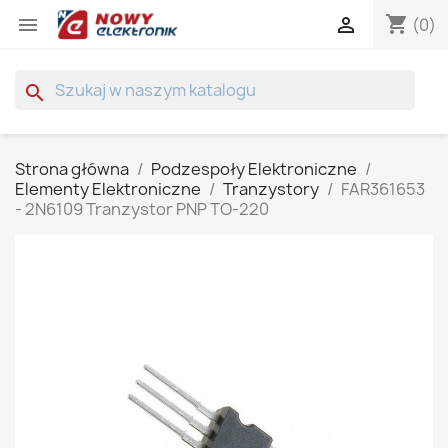
shopping_cart


(0)
search
Strona główna
Podzespoły Elektroniczne
Elementy Elektroniczne
Tranzystory
FAR361653
- 2N6109 Tranzystor PNP TO-220