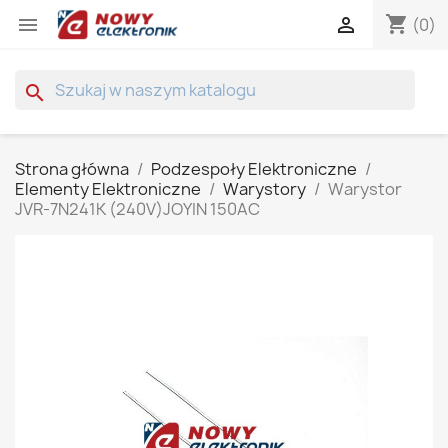
shopping_cart


(0)
search
Strona główna
Podzespoły Elektroniczne
Elementy Elektroniczne
Warystory
Warystor
JVR-7N241K (240V)JOYIN 150AC