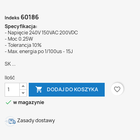
60186
Indeks
Specyfikacja:
- Napięcie 240V 150VAC 200VDC
- Moc 0.25W
- Tolerancja 10%
- Max. energia po 1/100us - 15J
SK ...
Ilość

favorite_border
DODAJ DO KOSZYKA

w magazynie
Zasady dostawy