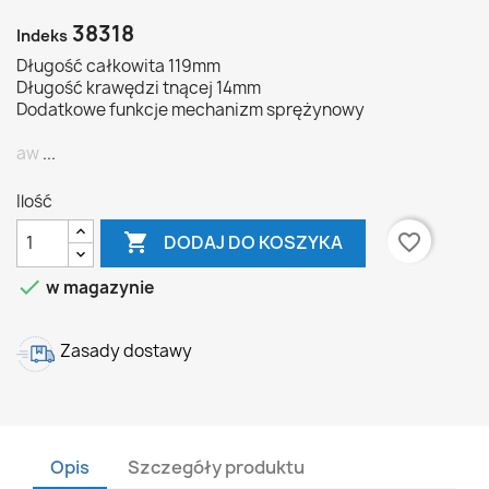
38318
Indeks
Długość całkowita 119mm
Długość krawędzi tnącej 14mm
Dodatkowe funkcje mechanizm sprężynowy
aw
...
Ilość

favorite_border
DODAJ DO KOSZYKA

w magazynie
Zasady dostawy
Opis
Szczegóły produktu