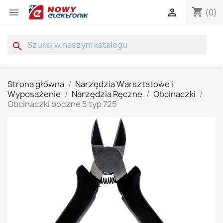
shopping_cart


(0)
search
Strona główna
Narzędzia Warsztatowe i
Wyposażenie
Narzędzia Ręczne
Obcinaczki
Obcinaczki boczne 5 typ 725