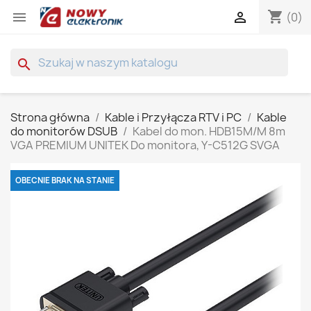
shopping_cart


(0)
search
Strona główna
Kable i Przyłącza RTV i PC
Kable
do monitorów DSUB
Kabel do mon. HDB15M/M 8m
VGA PREMIUM UNITEK Do monitora, Y-C512G SVGA
OBECNIE BRAK NA STANIE