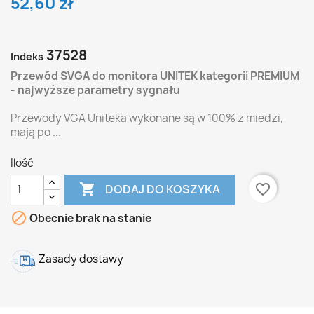
52,60 zł
37528
Indeks
Przewód SVGA
do monitora
UNITEK kategorii PREMIUM
- najwyższe parametry sygnału
Przewody VGA Uniteka wykonane są w 100% z miedzi,
mają po ...
Ilość

favorite_border
DODAJ DO KOSZYKA

Obecnie brak na stanie
Zasady dostawy