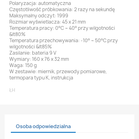
Polaryzacja: automatyczna
Częstotliwość próbkowania: 2 razy na sekundę
Maksymalny odczyt: 1999
Rozmiar wyświetlacza: 45 x 21 mm
Temperatura pracy: 0°C ~ 40° przy wilgotności
&lt80%
Temperatura przechowywania: -10° ~ 50°C przy
wilgotności &lt85%
Zasilanie: bateria 9 V
Wymiary: 160 x 76 x 32 mm
Waga: 150 g
W zestawie: miernik, przewody pomiarowe,
termopara typu K, instrukcja
ŁH
Osoba odpowiedzialna