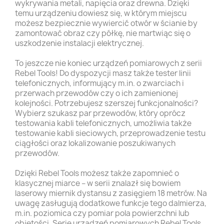
wykrywania metali, napięcia oraz drewna. Dzięki
temu urządzeniu dowiesz się, w którym miejscu
możesz bezpiecznie wywiercić otwór w ścianie by
zamontować obraz czy półkę, nie martwiąc się o
uszkodzenie instalacji elektrycznej.
To jeszcze nie koniec urządzeń pomiarowych z serii
Rebel Tools! Do dyspozycji masz także tester linii
telefonicznych, informujący m.in. o zwarciach i
przerwach przewodów czy o ich zamienionej
kolejności. Potrzebujesz szerszej funkcjonalności?
Wybierz szukasz par przewodów, który oprócz
testowania kabli telefonicznych, umożliwia także
testowanie kabli sieciowych, przeprowadzenie testu
ciągłości oraz lokalizowanie poszukiwanych
przewodów.
Dzięki Rebel Tools możesz także zapomnieć o
klasycznej miarce – w serii znalazł się bowiem
laserowy miernik dystansu z zasięgiem 18 metrów. Na
uwagę zasługują dodatkowe funkcje tego dalmierza,
m.in. poziomica czy pomiar pola powierzchni lub
objętości. Serię urządzeń pomiarowych Rebel Tools