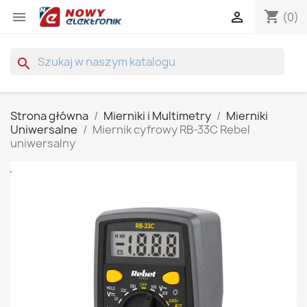
shopping_cart


(0)
search
Strona główna
Mierniki i Multimetry
Mierniki
Uniwersalne
Miernik cyfrowy RB-33C Rebel
uniwersalny