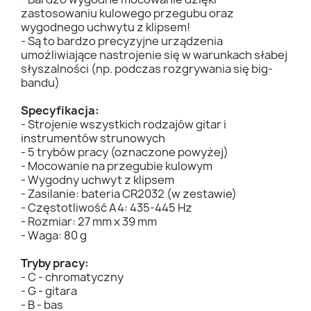
zastosowaniu kulowego przegubu oraz
wygodnego uchwytu z klipsem!
- Są to bardzo precyzyjne urządzenia
umożliwiające nastrojenie się w warunkach słabej
słyszalności (np. podczas rozgrywania się big-
bandu)
Specyfikacja:
- Strojenie wszystkich rodzajów gitar i
instrumentów strunowych
- 5 trybów pracy (oznaczone powyżej)
- Mocowanie na przegubie kulowym
- Wygodny uchwyt z klipsem
- Zasilanie: bateria CR2032 (w zestawie)
- Częstotliwość A4: 435-445 Hz
- Rozmiar: 27 mm x 39 mm
- Waga: 80 g
Tryby pracy:
- C - chromatyczny
- G - gitara
- B - bas