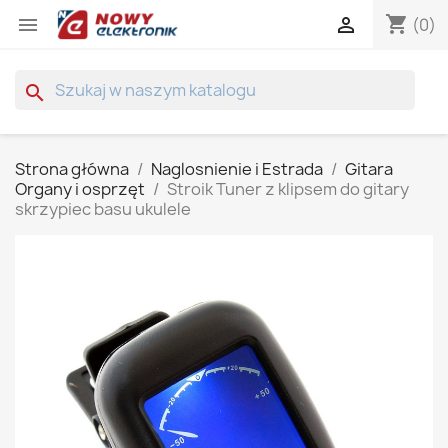
shopping_cart


(0)
search
Strona główna
Naglosnienie i Estrada
Gitara
Organy i osprzęt
Stroik Tuner z klipsem do gitary
skrzypiec basu ukulele