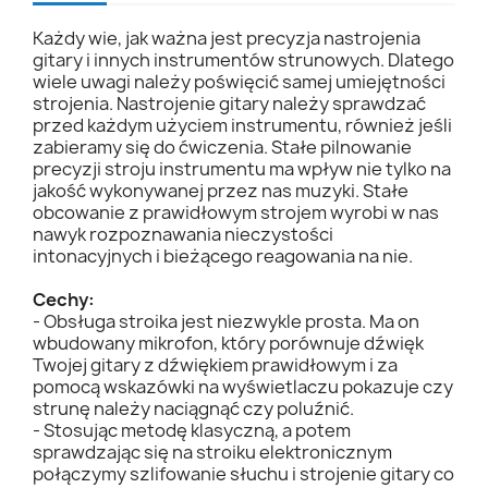
Każdy wie, jak ważna jest precyzja nastrojenia
gitary i innych instrumentów strunowych. Dlatego
wiele uwagi należy poświęcić samej umiejętności
strojenia. Nastrojenie gitary należy sprawdzać
przed każdym użyciem instrumentu, również jeśli
zabieramy się do ćwiczenia. Stałe pilnowanie
precyzji stroju instrumentu ma wpływ nie tylko na
jakość wykonywanej przez nas muzyki. Stałe
obcowanie z prawidłowym strojem wyrobi w nas
nawyk rozpoznawania nieczystości
intonacyjnych i bieżącego reagowania na nie.
Cechy:
- Obsługa stroika jest niezwykle prosta. Ma on
wbudowany mikrofon, który porównuje dźwięk
Twojej gitary z dźwiękiem prawidłowym i za
pomocą wskazówki na wyświetlaczu pokazuje czy
strunę należy naciągnąć czy poluźnić.
- Stosując metodę klasyczną, a potem
sprawdzając się na stroiku elektronicznym
połączymy szlifowanie słuchu i strojenie gitary co