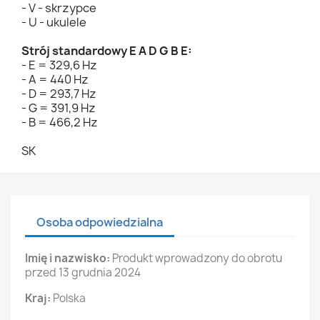
- V - skrzypce
- U - ukulele
Strój standardowy E A D G B E:
- E = 329,6 Hz
- A = 440 Hz
- D = 293,7 Hz
- G = 391,9 Hz
- B = 466,2 Hz
SK
Osoba odpowiedzialna
Imię i nazwisko:
Produkt wprowadzony do obrotu
przed 13 grudnia 2024
Kraj:
Polska