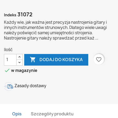
31072
Indeks
Każdy wie, jak ważna jest precyzja nastrojenia gitary i
innych instrumentów strunowych. Dlatego wiele uwagi
należy poświęcić samej umiejętności strojenia.
Nastrojenie gitary należy sprawdzać przed każ ...
Ilość

favorite_border
DODAJ DO KOSZYKA

w magazynie
Zasady dostawy
Opis
Szczegóły produktu