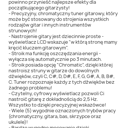
powinno przynieść najlepsze efekty dla
początkującego gitarzysty!
- Precyzyjny, chromatyczny tuner gitarowy, który
może być stosowany do strojenia wszystkich
rodzajów gitar i innych instrumentów
strunowych!
- Nastrojenie gitary jest dziecinnie proste -
wyświetlacz LCD wskazuje "w którą stronę mamy
kręcić kluczem gitarowym".
- Stroik ma funkcję oszczędzania energii -
wyłącza się automatycznie po 3 minutach.
- Stroik posiada opcję "Chromatic", dzięki której
nastroisz struny w gitarze do dowolnych
dźwięków, czyli C, C#, D, D#, E, F, G, G#, A, B, B#,
C. Tuner rozpoznaje każdy z tych dźwięków bez
żadnego problemu!
- Czytelny, cyfrowy wyświetlacz pozwoli Ci
nastroić gitarę z dokładnością do 2,5 Hz.
Wszystko to dzięki precyzyjnej wskazówce!
- Wiele (5) wygodnie oznaczonych trybów pracy
(chromatyczny, gitara, bas, skrzypce oraz
ukulele)!
- Bardzo wygodne mocowanie dzięki