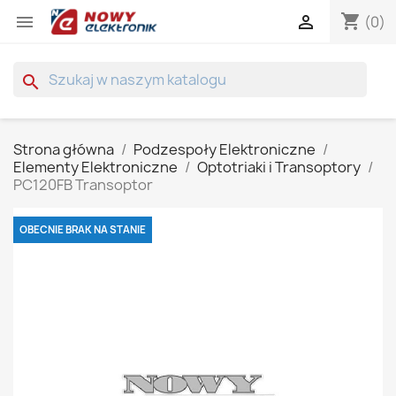
shopping_cart


(0)
search
Strona główna
Podzespoły Elektroniczne
Elementy Elektroniczne
Optotriaki i Transoptory
PC120FB Transoptor
OBECNIE BRAK NA STANIE