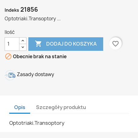
21856
Indeks
Optotriaki.Transoptory ...
Ilość

favorite_border
DODAJ DO KOSZYKA

Obecnie brak na stanie
Zasady dostawy
Opis
Szczegóły produktu
Optotriaki.Transoptory