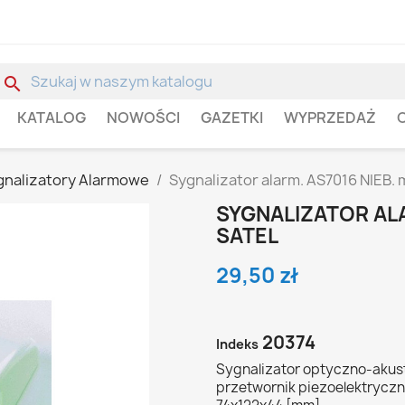
search
KATALOG
NOWOŚCI
GAZETKI
WYPRZEDAŻ
gnalizatory Alarmowe
Sygnalizator alarm. AS7016 NIEB. 
SYGNALIZATOR ALA
SATEL
29,50 zł
20374
Indeks
Sygnalizator optyczno-aku
przetwornik piezoelektryczn