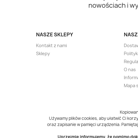
nowościach i w
NASZE SKLEPY
NASZ
Kontakt z nami
Dosta
Sklepy
Polity
Regula
O nas
Inform
Mapa 
Kopiowan
Używamy plików cookies, aby ułatwić Ci korzys
oraz zapisanie w pamięci urządzenia. Pamiętaj
Uprzejmie informujemy, że pomimo doko