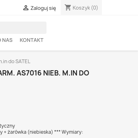
shopping_cart

Koszyk
(0)
Zaloguj się
O NAS
KONTAKT
m.in do SATEL
RM. AS7016 NIEB. M.IN DO
styczny
y + żarówka (niebieska) *** Wymiary: