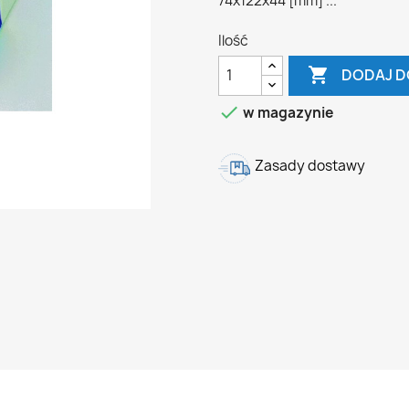
74x122x44 [mm] ...
Ilość

DODAJ D

w magazynie
Zasady dostawy