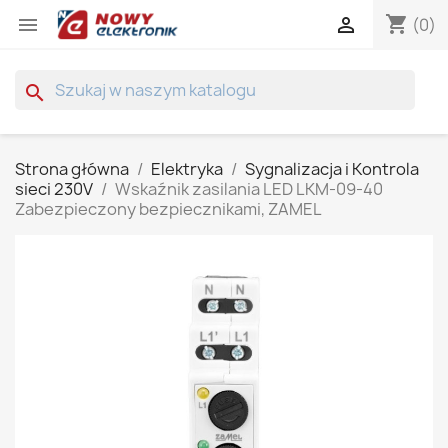
shopping_cart


(0)
search
Strona główna
Elektryka
Sygnalizacja i Kontrola
sieci 230V
Wskaźnik zasilania LED LKM-09-40
Zabezpieczony bezpiecznikami, ZAMEL