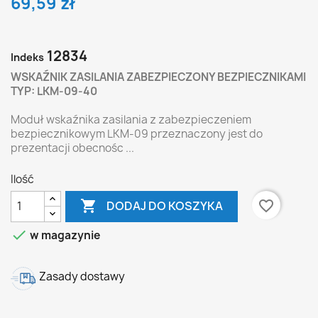
69,59 zł
12834
Indeks
WSKAŹNIK ZASILANIA ZABEZPIECZONY BEZPIECZNIKAMI
TYP: LKM-09-40
Moduł wskaźnika zasilania z zabezpieczeniem
bezpiecznikowym LKM-09 przeznaczony jest do
prezentacji obecnośc ...
Ilość

favorite_border
DODAJ DO KOSZYKA

w magazynie
Zasady dostawy