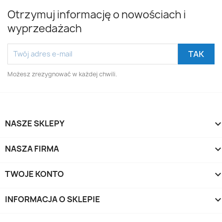
Otrzymuj informację o nowościach i
wyprzedażach
Możesz zrezygnować w każdej chwili.
NASZE SKLEPY
NASZA FIRMA
TWOJE KONTO
INFORMACJA O SKLEPIE
keyboard_arrow_d